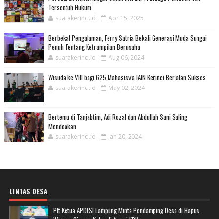
Tersentuh Hukum
suarakerinci.id
Apr 15, 2025
Berbekal Pengalaman, Ferry Satria Bekali Generasi Muda Sungai
Penuh Tentang Ketrampilan Berusaha
suarakerinci.id
Aug 06, 2024
Wisuda ke VIII bagi 625 Mahasiswa IAIN Kerinci Berjalan Sukses
suarakerinci.id
May 02, 2024
Bertemu di Tanjabtim, Adi Rozal dan Abdullah Sani Saling
Mendoakan
suarakerinci.id
Jan 20, 2024
LINTAS DESA
Plt Ketua APDESI Lampung Minta Pendamping Desa di Hapus,