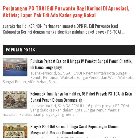
Perjuangan P3-TGAI Edi Purwanto Bagi Kerinci Di Apresiasi,
Aktivis; Lapor Pak Edi Ada Kader yang Nakal
suarakerinci.id, KERINCI- Perjuangan anggota DPR RI, Edi Purwanto bagi
Kabupaten Kerinci dengan mengalokasikan puluhan paket proyek P3-TGAI ...
POPULAR POSTS
Puluhan Pejabat Eselon II hingga IV Pemkot Sungai Penuh Dilantik,
Ini Nama Lengkapnya
suarakerinci.id, SUNGAIPENUH- Pemerintah Kota Sungai
Penuh, Pimpinan Walikota Sungai Penuh dan Wakil Walikota
Sungai Penuh, Alfin-Azhar, Sen...
Kelompok Tani Hanya Formalitas, 16 Paket Proyek P3-TGAI di Kota
Sungai Penuh Diduga Bermasalah
suarakerinci.id, SUNGAIPENUH- 16 paket proyek P3-TGAI
yang dialokasikan dalam Kota Sungai Penuh menuai
masalah. Pelaksanaan proyek yang mene...
Proyek P3-TGAI Kerinci Diduga Sarat Kepentingan Oknum,
Masyarakat Merasa Dimanfaatkan