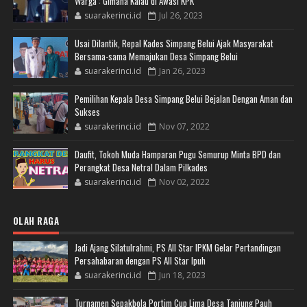
Warga : Gimana Kalau di Awasi KPK
suarakerinci.id
Jul 26, 2023
Usai Dilantik, Repal Kades Simpang Belui Ajak Masyarakat
Bersama-sama Memajukan Desa Simpang Belui
suarakerinci.id
Jan 26, 2023
Pemilihan Kepala Desa Simpang Belui Bejalan Dengan Aman dan
Sukses
suarakerinci.id
Nov 07, 2022
Daufit, Tokoh Muda Hamparan Pugu Semurup Minta BPD dan
Perangkat Desa Netral Dalam Pilkades
suarakerinci.id
Nov 02, 2022
OLAH RAGA
Jadi Ajang Silatulrahmi, PS All Star IPKM Gelar Pertandingan
Persahabaran dengan PS All Star Ipuh
suarakerinci.id
Jun 18, 2023
Turnamen Sepakbola Portim Cup Lima Desa Tanjung Pauh