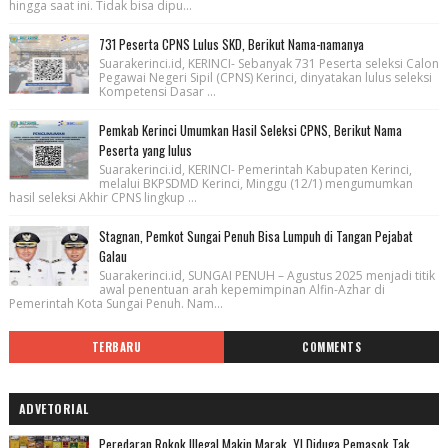
hingga saat ini. Tidak bisa dipu...
731 Peserta CPNS Lulus SKD, Berikut Nama-namanya
Suarakerinci.id, KERINCI- Sebanyak 731 Peserta seleksi Calon
Pegawai Negeri Sipil (CPNS) Kerinci, dinyatakan lulus seleksi
Kompetensi Dasar ...
Pemkab Kerinci Umumkan Hasil Seleksi CPNS, Berikut Nama
Peserta yang lulus
Suarakerinci.id, KERINCI- Pemerintah Kabupaten Kerinci,
melalui BKPSDMD Kerinci, Minggu (12/1) mengumumkan
hasil seleksi Akhir CPNS lingkup ...
Stagnan, Pemkot Sungai Penuh Bisa Lumpuh di Tangan Pejabat
Galau
Suarakerinci.id, SUNGAI PENUH – Agustus 2025 menjadi titik
awal penentuan arah kepemimpinan Alfin-Azhar di
Pemerintah Kota Sungai Penuh. Nam...
TERBARU
COMMENTS
ADVETORIAL
Peredaran Rokok Illegal Makin Marak, YI Diduga Pemasok Tak