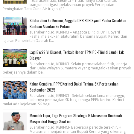
Suarakerinci.id, KERINCI – Tidak hanya soal kualitas
bangunan irigasi, pelaksanaan proyek Percepatan
Peningkatan Tata Guna Air Irigasi (P3...
Silaturahmi ke Kerinci, Anggota DPR RI H Syarif Pasha Serahkan
Bantuan Alsintan ke Petani
suarakerinci.id, KERINCI – Anggota DPR RI, Dr. H. Syarif
Fasha, melakukan silaturahmi bersama Bupati Kerinci dan
jajaran Pemerintah Daerah K...
Lagi BWSS VI Disorot, Terkait Honor TPM P3-TGAI di Jambi Tak
Dibayar
Suarakerinci.id, KERINCI- Selain permasalahan fisik, kinerja
dari Balai Wilayah Sumatera VI yang mengalokasikan proyek
pekerjaannya dalam be...
Kabar Gembira, PPPK Kerinci Bakal Terima SK Pertengahan
September 2025
Suarakerinci.id, KERINCI - Setelah sekian lama menunggu,
akhirnya pembagian SK bagi tenaga PPPK Kerinci Kerinci
mulai ada kejelasan. SK bagi...
Menolak Lupa, Tiga Program Strategis H Murasman Dinikmati
Masyarakat Hingga Saat ini
Suarakerinci.id, KERINCI- Beberapa periode terakhir, H
Murasman menjadi mantan Bupati Kerinci yang dikenang