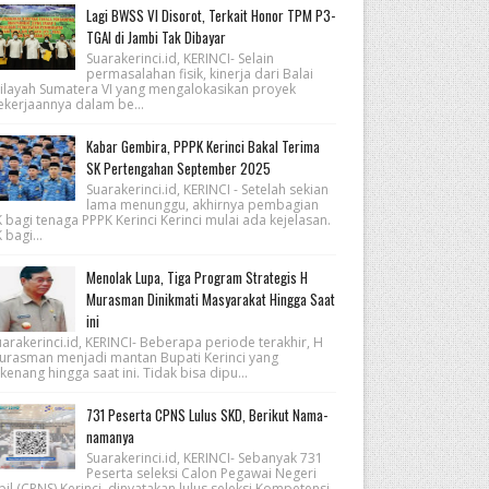
Lagi BWSS VI Disorot, Terkait Honor TPM P3-
TGAI di Jambi Tak Dibayar
Suarakerinci.id, KERINCI- Selain
permasalahan fisik, kinerja dari Balai
ilayah Sumatera VI yang mengalokasikan proyek
ekerjaannya dalam be...
Kabar Gembira, PPPK Kerinci Bakal Terima
SK Pertengahan September 2025
Suarakerinci.id, KERINCI - Setelah sekian
lama menunggu, akhirnya pembagian
 bagi tenaga PPPK Kerinci Kerinci mulai ada kejelasan.
 bagi...
Menolak Lupa, Tiga Program Strategis H
Murasman Dinikmati Masyarakat Hingga Saat
ini
arakerinci.id, KERINCI- Beberapa periode terakhir, H
urasman menjadi mantan Bupati Kerinci yang
kenang hingga saat ini. Tidak bisa dipu...
731 Peserta CPNS Lulus SKD, Berikut Nama-
namanya
Suarakerinci.id, KERINCI- Sebanyak 731
Peserta seleksi Calon Pegawai Negeri
pil (CPNS) Kerinci, dinyatakan lulus seleksi Kompetensi