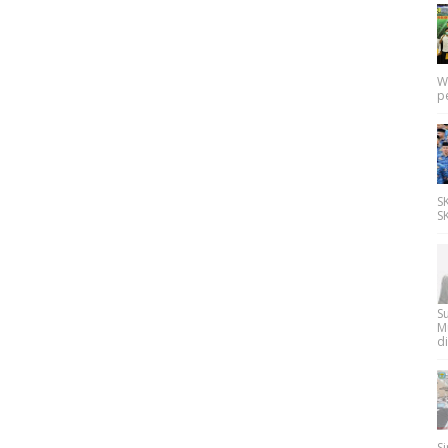
W
p
SK
SK
Su
M
di
Si