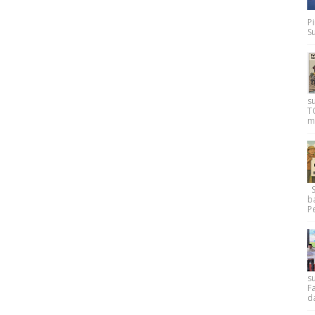
P
Su
s
T
m
Su
b
Pe
su
F
d