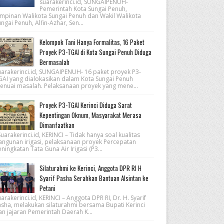
suarakerinci.id, SUNGAIPENUH-
Pemerintah Kota Sungai Penuh,
impinan Walikota Sungai Penuh dan Wakil Walikota
ngai Penuh, Alfin-Azhar, Sen...
Kelompok Tani Hanya Formalitas, 16 Paket
Proyek P3-TGAI di Kota Sungai Penuh Diduga
Bermasalah
uarakerinci.id, SUNGAIPENUH- 16 paket proyek P3-
GAI yang dialokasikan dalam Kota Sungai Penuh
enuai masalah. Pelaksanaan proyek yang mene...
Proyek P3-TGAI Kerinci Diduga Sarat
Kepentingan Oknum, Masyarakat Merasa
Dimanfaatkan
arakerinci.id, KERINCI – Tidak hanya soal kualitas
angunan irigasi, pelaksanaan proyek Percepatan
ningkatan Tata Guna Air Irigasi (P3...
Silaturahmi ke Kerinci, Anggota DPR RI H
Syarif Pasha Serahkan Bantuan Alsintan ke
Petani
arakerinci.id, KERINCI – Anggota DPR RI, Dr. H. Syarif
asha, melakukan silaturahmi bersama Bupati Kerinci
an jajaran Pemerintah Daerah K...