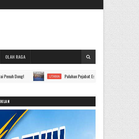
OLAH RAGA
g!
Puluhan Pejabat Eselon II hingga IV Pemkot Sungai Penuh Di
UTAMA
IKLAN