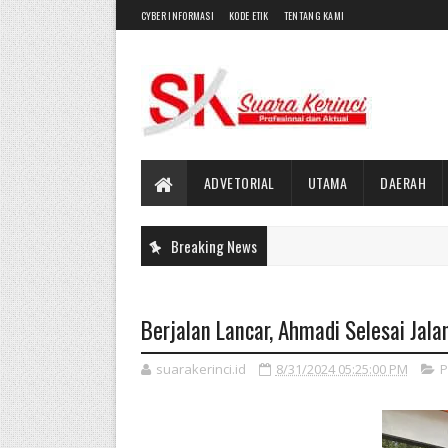
CYBER INFORMASI
KODE ETIK
TENTANG KAMI
ADVETORIAL
UTAMA
DAERAH
Breaking News
Berjalan Lancar, Ahmadi Selesai Jal
suarakerinci.id
8/31/2024 05:25:00 PM
P