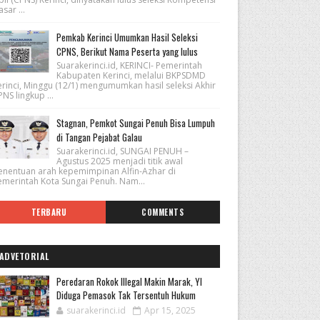
sar ...
Pemkab Kerinci Umumkan Hasil Seleksi
CPNS, Berikut Nama Peserta yang lulus
Suarakerinci.id, KERINCI- Pemerintah
Kabupaten Kerinci, melalui BKPSDMD
erinci, Minggu (12/1) mengumumkan hasil seleksi Akhir
NS lingkup ...
Stagnan, Pemkot Sungai Penuh Bisa Lumpuh
di Tangan Pejabat Galau
Suarakerinci.id, SUNGAI PENUH –
Agustus 2025 menjadi titik awal
enentuan arah kepemimpinan Alfin-Azhar di
emerintah Kota Sungai Penuh. Nam...
TERBARU
COMMENTS
ADVETORIAL
Peredaran Rokok Illegal Makin Marak, YI
Diduga Pemasok Tak Tersentuh Hukum
suarakerinci.id
Apr 15, 2025