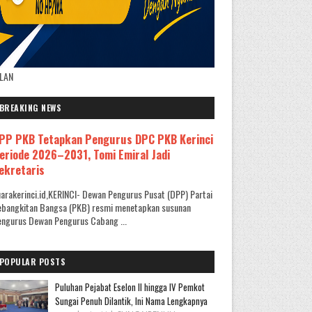
KLAN
BREAKING NEWS
PP PKB Tetapkan Pengurus DPC PKB Kerinci
eriode 2026–2031, Tomi Emiral Jadi
ekretaris
arakerinci.id,KERINCI- Dewan Pengurus Pusat (DPP) Partai
ebangkitan Bangsa (PKB) resmi menetapkan susunan
ngurus Dewan Pengurus Cabang ...
POPULAR POSTS
Puluhan Pejabat Eselon II hingga IV Pemkot
Sungai Penuh Dilantik, Ini Nama Lengkapnya