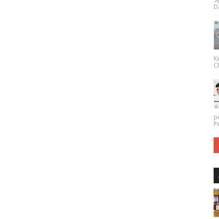
Da
K
CP
p
P