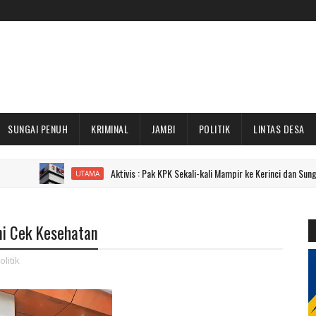
SUNGAI PENUH
KRIMINAL
JAMBI
POLITIK
LINTAS DESA
Aktivis : Pak KPK Sekali-kali Mampir ke Kerinci dan Sungai Penuh Don
UTAMA
ani Cek Kesehatan
olitik