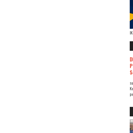
I
D
P
S
su
K
pe