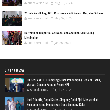
suarakerinci.id
Aug 06, 2024
Wisuda ke VIII bagi 625 Mahasiswa IAIN Kerinci Berjalan Sukses
suarakerinci.id
May 02, 2024
Bertemu di Tanjabtim, Adi Rozal dan Abdullah Sani Saling
Mendoakan
suarakerinci.id
Jan 20, 2024
LINTAS DESA
Plt Ketua APDESI Lampung Minta Pendamping Desa di Hapus,
Warga : Gimana Kalau di Awasi KPK
suarakerinci.id
Jul 26, 2023
Usai Dilantik, Repal Kades Simpang Belui Ajak Masyarakat
Bersama-sama Memajukan Desa Simpang Belui
suarakerinci.id
Jan 26, 2023