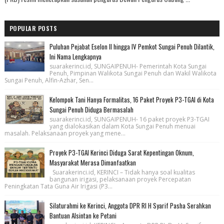
POPULAR POSTS
Puluhan Pejabat Eselon II hingga IV Pemkot Sungai Penuh Dilantik,
Ini Nama Lengkapnya
suarakerinci.id, SUNGAIPENUH- Pemerintah Kota Sungai
Penuh, Pimpinan Walikota Sungai Penuh dan Wakil Walikota
Sungai Penuh, Alfin-Azhar, Sen...
Kelompok Tani Hanya Formalitas, 16 Paket Proyek P3-TGAI di Kota
Sungai Penuh Diduga Bermasalah
suarakerinci.id, SUNGAIPENUH- 16 paket proyek P3-TGAI
yang dialokasikan dalam Kota Sungai Penuh menuai
masalah. Pelaksanaan proyek yang mene...
Proyek P3-TGAI Kerinci Diduga Sarat Kepentingan Oknum,
Masyarakat Merasa Dimanfaatkan
Suarakerinci.id, KERINCI – Tidak hanya soal kualitas
bangunan irigasi, pelaksanaan proyek Percepatan
Peningkatan Tata Guna Air Irigasi (P3...
Silaturahmi ke Kerinci, Anggota DPR RI H Syarif Pasha Serahkan
Bantuan Alsintan ke Petani