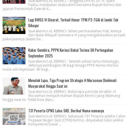
suarakerinci.id, KERINCI – Anggota DPR RI, Dr. H. Syarif
Fasha, melakukan silaturahmi bersama Bupati Kerinci dan
jajaran Pemerintah Daerah K...
Lagi BWSS VI Disorot, Terkait Honor TPM P3-TGAI di Jambi Tak
Dibayar
Suarakerinci.id, KERINCI- Selain permasalahan fisik, kinerja
dari Balai Wilayah Sumatera VI yang mengalokasikan proyek
pekerjaannya dalam be...
Kabar Gembira, PPPK Kerinci Bakal Terima SK Pertengahan
September 2025
Suarakerinci.id, KERINCI - Setelah sekian lama menunggu,
akhirnya pembagian SK bagi tenaga PPPK Kerinci Kerinci
mulai ada kejelasan. SK bagi...
Menolak Lupa, Tiga Program Strategis H Murasman Dinikmati
Masyarakat Hingga Saat ini
Suarakerinci.id, KERINCI- Beberapa periode terakhir, H
Murasman menjadi mantan Bupati Kerinci yang dikenang
hingga saat ini. Tidak bisa dipu...
731 Peserta CPNS Lulus SKD, Berikut Nama-namanya
Suarakerinci.id, KERINCI- Sebanyak 731 Peserta seleksi Calon
Pegawai Negeri Sipil (CPNS) Kerinci, dinyatakan lulus seleksi
Kompetensi Dasar ...