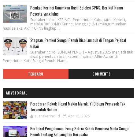
Pemkab Kerinci Umumkan Hasil Seleksi CPNS, Berikut Nama
Peserta yang lulus
Suarakerinci.id, KERINCI- Pemerintah Kabupaten Kerinci,
melalui BKPSDMD Kerinci, Minggu (12/1) mengumumkan
hasil seleksi Akhir CPNS lingkup ...
Stagnan, Pemkot Sungai Penuh Bisa Lumpuh di Tangan Pejabat
Galau
Suarakerinci.id, SUNGAI PENUH – Agustus 2025 menjadi titik
awal penentuan arah kepemimpinan Alfin-Azhar di
Pemerintah Kota Sungai Penuh. Nam...
TERBARU
COMMENTS
ADVETORIAL
Peredaran Rokok Illegal Makin Marak, YI Diduga Pemasok Tak
Tersentuh Hukum
suarakerinci.id
Apr 15, 2025
Berbekal Pengalaman, Ferry Satria Bekali Generasi Muda Sungai
Penuh Tentang Ketrampilan Berusaha