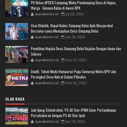
Plt Ketua APDESI Lampung Minta Pendamping Desa di Hapus,
Warga : Gimana Kalau di Awasi KPK
suarakerinci.id
Jul 26, 2023
Usai Dilantik, Repal Kades Simpang Belui Ajak Masyarakat
Bersama-sama Memajukan Desa Simpang Belui
suarakerinci.id
Jan 26, 2023
Pemilihan Kepala Desa Simpang Belui Bejalan Dengan Aman dan
Sukses
suarakerinci.id
Nov 07, 2022
Daufit, Tokoh Muda Hamparan Pugu Semurup Minta BPD dan
Perangkat Desa Netral Dalam Pilkades
suarakerinci.id
Nov 02, 2022
OLAH RAGA
Jadi Ajang Silatulrahmi, PS All Star IPKM Gelar Pertandingan
Persahabaran dengan PS All Star Ipuh
suarakerinci.id
Jun 18, 2023