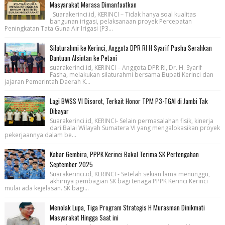
Masyarakat Merasa Dimanfaatkan
Suarakerinci.id, KERINCI – Tidak hanya soal kualitas
bangunan irigasi, pelaksanaan proyek Percepatan
Peningkatan Tata Guna Air Irigasi (P3...
Silaturahmi ke Kerinci, Anggota DPR RI H Syarif Pasha Serahkan
Bantuan Alsintan ke Petani
suarakerinci.id, KERINCI – Anggota DPR RI, Dr. H. Syarif
Fasha, melakukan silaturahmi bersama Bupati Kerinci dan
jajaran Pemerintah Daerah K...
Lagi BWSS VI Disorot, Terkait Honor TPM P3-TGAI di Jambi Tak
Dibayar
Suarakerinci.id, KERINCI- Selain permasalahan fisik, kinerja
dari Balai Wilayah Sumatera VI yang mengalokasikan proyek
pekerjaannya dalam be...
Kabar Gembira, PPPK Kerinci Bakal Terima SK Pertengahan
September 2025
Suarakerinci.id, KERINCI - Setelah sekian lama menunggu,
akhirnya pembagian SK bagi tenaga PPPK Kerinci Kerinci
mulai ada kejelasan. SK bagi...
Menolak Lupa, Tiga Program Strategis H Murasman Dinikmati
Masyarakat Hingga Saat ini