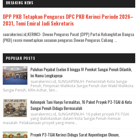
BREAKING NEWS
DPP PKB Tetapkan Pengurus DPC PKB Kerinci Periode 2026–
2031, Tomi Emiral Jadi Sekretaris
suarakerinci.id,KERINCI- Dewan Pengurus Pusat (DPP) Partai Kebangkitan Bangsa
(PKB) resmi menetapkan susunan pengurus Dewan Pengurus Cabang ...
POPULAR POSTS
Puluhan Pejabat Eselon II hingga IV Pemkot Sungai Penuh Dilantik,
Ini Nama Lengkapnya
suarakerinci.id, SUNGAIPENUH- Pemerintah Kota Sungai
Penuh, Pimpinan Walikota Sungai Penuh dan Wakil Walikota
Sungai Penuh, Alfin-Azhar, Sen...
Kelompok Tani Hanya Formalitas, 16 Paket Proyek P3-TGAI di Kota
Sungai Penuh Diduga Bermasalah
suarakerinci.id, SUNGAIPENUH- 16 paket proyek P3-TGAI
yang dialokasikan dalam Kota Sungai Penuh menuai
masalah. Pelaksanaan proyek yang mene...
Proyek P3-TGAI Kerinci Diduga Sarat Kepentingan Oknum,