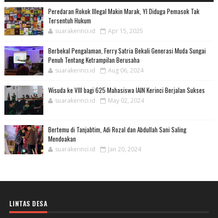
Peredaran Rokok Illegal Makin Marak, YI Diduga Pemasok Tak
Tersentuh Hukum
suarakerinci.id
Apr 15, 2025
Berbekal Pengalaman, Ferry Satria Bekali Generasi Muda Sungai
Penuh Tentang Ketrampilan Berusaha
suarakerinci.id
Aug 06, 2024
Wisuda ke VIII bagi 625 Mahasiswa IAIN Kerinci Berjalan Sukses
suarakerinci.id
May 02, 2024
Bertemu di Tanjabtim, Adi Rozal dan Abdullah Sani Saling
Mendoakan
suarakerinci.id
Jan 20, 2024
LINTAS DESA