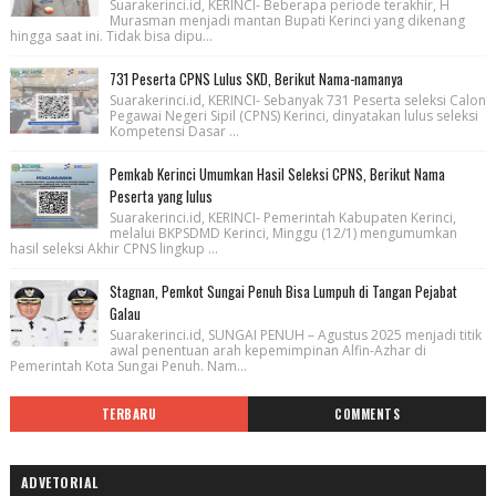
Suarakerinci.id, KERINCI- Beberapa periode terakhir, H
Murasman menjadi mantan Bupati Kerinci yang dikenang
hingga saat ini. Tidak bisa dipu...
731 Peserta CPNS Lulus SKD, Berikut Nama-namanya
Suarakerinci.id, KERINCI- Sebanyak 731 Peserta seleksi Calon
Pegawai Negeri Sipil (CPNS) Kerinci, dinyatakan lulus seleksi
Kompetensi Dasar ...
Pemkab Kerinci Umumkan Hasil Seleksi CPNS, Berikut Nama
Peserta yang lulus
Suarakerinci.id, KERINCI- Pemerintah Kabupaten Kerinci,
melalui BKPSDMD Kerinci, Minggu (12/1) mengumumkan
hasil seleksi Akhir CPNS lingkup ...
Stagnan, Pemkot Sungai Penuh Bisa Lumpuh di Tangan Pejabat
Galau
Suarakerinci.id, SUNGAI PENUH – Agustus 2025 menjadi titik
awal penentuan arah kepemimpinan Alfin-Azhar di
Pemerintah Kota Sungai Penuh. Nam...
TERBARU
COMMENTS
ADVETORIAL