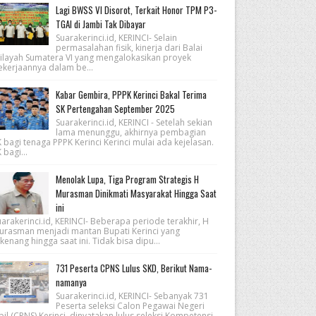
Lagi BWSS VI Disorot, Terkait Honor TPM P3-
TGAI di Jambi Tak Dibayar
Suarakerinci.id, KERINCI- Selain
permasalahan fisik, kinerja dari Balai
ilayah Sumatera VI yang mengalokasikan proyek
ekerjaannya dalam be...
Kabar Gembira, PPPK Kerinci Bakal Terima
SK Pertengahan September 2025
Suarakerinci.id, KERINCI - Setelah sekian
lama menunggu, akhirnya pembagian
 bagi tenaga PPPK Kerinci Kerinci mulai ada kejelasan.
 bagi...
Menolak Lupa, Tiga Program Strategis H
Murasman Dinikmati Masyarakat Hingga Saat
ini
arakerinci.id, KERINCI- Beberapa periode terakhir, H
urasman menjadi mantan Bupati Kerinci yang
kenang hingga saat ini. Tidak bisa dipu...
731 Peserta CPNS Lulus SKD, Berikut Nama-
namanya
Suarakerinci.id, KERINCI- Sebanyak 731
Peserta seleksi Calon Pegawai Negeri
pil (CPNS) Kerinci, dinyatakan lulus seleksi Kompetensi