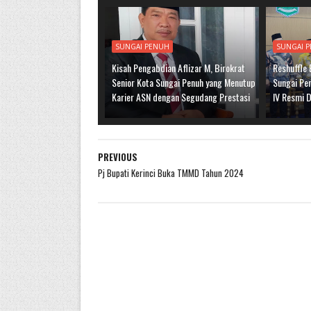
SUNGAI PENUH
SUNGAI 
Kisah Pengabdian Aflizar M, Birokrat
Reshuffle
Senior Kota Sungai Penuh yang Menutup
Sungai Pen
Karier ASN dengan Segudang Prestasi
IV Resmi D
PREVIOUS
Pj Bupati Kerinci Buka TMMD Tahun 2024