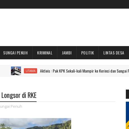
SUNGAI PENUH
KRIMINAL
JAMBI
POLITIK
LINTAS DESA
Aktivis : Pak KPK Sekali-kali Mampir ke Kerinci dan Sungai Penuh Dong!
UTAMA
 Longsor di RKE
ungai Penuh