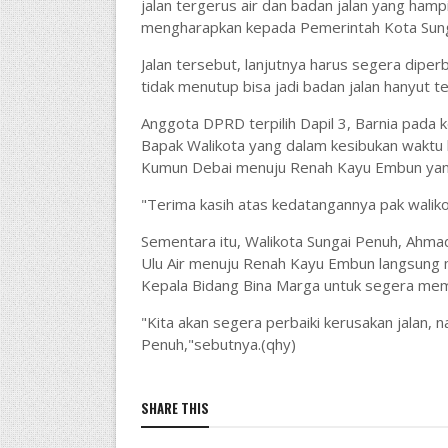
jalan tergerus air dan badan jalan yang ha
mengharapkan kepada Pemerintah Kota Sunga
Jalan tersebut, lanjutnya harus segera diperba
tidak menutup bisa jadi badan jalan hanyut t
Anggota DPRD terpilih Dapil 3, Barnia pad
Bapak Walikota yang dalam kesibukan waktu 
Kumun Debai menuju Renah Kayu Embun yan
"Terima kasih atas kedatangannya pak waliko
Sementara itu, Walikota Sungai Penuh, Ahmadi
Ulu Air menuju Renah Kayu Embun langsung 
Kepala Bidang Bina Marga untuk segera memp
"Kita akan segera perbaiki kerusakan jalan, 
Penuh,"sebutnya.(qhy)
SHARE THIS