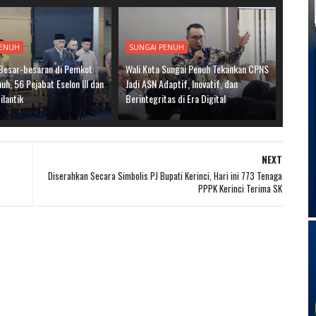
PENUH
SUNGAI PENUH
 Besar-besaran di Pemkot
Wali Kota Sungai Penuh Tekankan CPNS
uh, 56 Pejabat Eselon III dan
Jadi ASN Adaptif, Inovatif, dan
ilantik
Berintegritas di Era Digital
NEXT
Diserahkan Secara Simbolis PJ Bupati Kerinci, Hari ini 773 Tenaga
PPPK Kerinci Terima SK