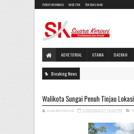
CYBER INFORMASI
KODE ETIK
TENTANG KAMI
ADVETORIAL
UTAMA
DAERAH
Breaking News
Walikota Sungai Penuh Tinjau Lokasi
suarakerinci.id
5/09/2024 07:14:00 PM
S