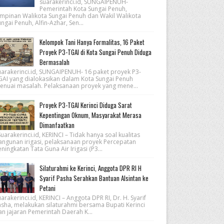
suarakerinci.id, SUNGAIPENUH-
Pemerintah Kota Sungai Penuh,
impinan Walikota Sungai Penuh dan Wakil Walikota
ngai Penuh, Alfin-Azhar, Sen...
Kelompok Tani Hanya Formalitas, 16 Paket
Proyek P3-TGAI di Kota Sungai Penuh Diduga
Bermasalah
uarakerinci.id, SUNGAIPENUH- 16 paket proyek P3-
GAI yang dialokasikan dalam Kota Sungai Penuh
enuai masalah. Pelaksanaan proyek yang mene...
Proyek P3-TGAI Kerinci Diduga Sarat
Kepentingan Oknum, Masyarakat Merasa
Dimanfaatkan
arakerinci.id, KERINCI – Tidak hanya soal kualitas
angunan irigasi, pelaksanaan proyek Percepatan
ningkatan Tata Guna Air Irigasi (P3...
Silaturahmi ke Kerinci, Anggota DPR RI H
Syarif Pasha Serahkan Bantuan Alsintan ke
Petani
arakerinci.id, KERINCI – Anggota DPR RI, Dr. H. Syarif
asha, melakukan silaturahmi bersama Bupati Kerinci
an jajaran Pemerintah Daerah K...