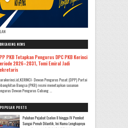
KLAN
BREAKING NEWS
PP PKB Tetapkan Pengurus DPC PKB Kerinci
eriode 2026–2031, Tomi Emiral Jadi
ekretaris
arakerinci.id,KERINCI- Dewan Pengurus Pusat (DPP) Partai
ebangkitan Bangsa (PKB) resmi menetapkan susunan
ngurus Dewan Pengurus Cabang ...
POPULAR POSTS
Puluhan Pejabat Eselon II hingga IV Pemkot
Sungai Penuh Dilantik, Ini Nama Lengkapnya