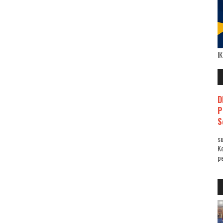
I
D
P
S
su
K
pe