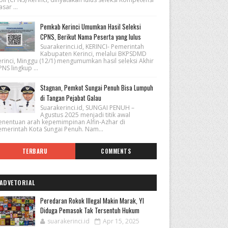
sar ...
Pemkab Kerinci Umumkan Hasil Seleksi
CPNS, Berikut Nama Peserta yang lulus
Suarakerinci.id, KERINCI- Pemerintah
Kabupaten Kerinci, melalui BKPSDMD
erinci, Minggu (12/1) mengumumkan hasil seleksi Akhir
NS lingkup ...
Stagnan, Pemkot Sungai Penuh Bisa Lumpuh
di Tangan Pejabat Galau
Suarakerinci.id, SUNGAI PENUH –
Agustus 2025 menjadi titik awal
enentuan arah kepemimpinan Alfin-Azhar di
emerintah Kota Sungai Penuh. Nam...
TERBARU
COMMENTS
ADVETORIAL
Peredaran Rokok Illegal Makin Marak, YI
Diduga Pemasok Tak Tersentuh Hukum
suarakerinci.id
Apr 15, 2025