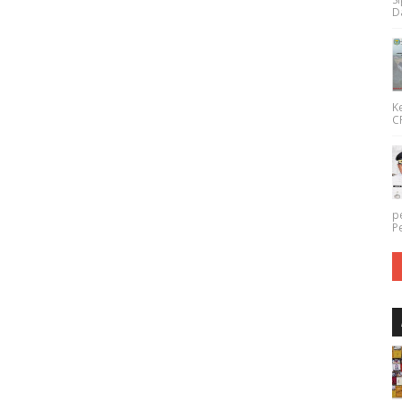
Da
K
CP
p
P