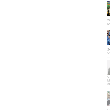
W
p
SK
SK
Su
M
di
Si