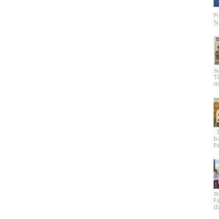
P
Su
s
T
m
Su
b
Pe
su
F
d