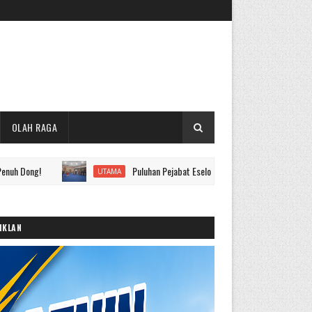
OLAH RAGA
Puluhan Pejabat Eselon II hingga IV Pemkot Sungai Penuh Dilan
UTAMA
IKLAN