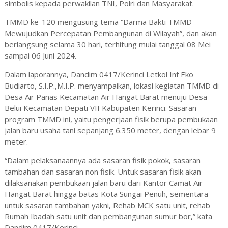
simbolis kepada perwakilan TNI, Polri dan Masyarakat.
TMMD ke-120 mengusung tema “Darma Bakti TMMD
Mewujudkan Percepatan Pembangunan di Wilayah”, dan akan
berlangsung selama 30 hari, terhitung mulai tanggal 08 Mei
sampai 06 Juni 2024.
Dalam laporannya, Dandim 0417/Kerinci Letkol Inf Eko
Budiarto, S.I.P.,M.I.P. menyampaikan, lokasi kegiatan TMMD di
Desa Air Panas Kecamatan Air Hangat Barat menuju Desa
Belui Kecamatan Depati VII Kabupaten Kerinci. Sasaran
program TMMD ini, yaitu pengerjaan fisik berupa pembukaan
jalan baru usaha tani sepanjang 6.350 meter, dengan lebar 9
meter.
“Dalam pelaksanaannya ada sasaran fisik pokok, sasaran
tambahan dan sasaran non fisik. Untuk sasaran fisik akan
dilaksanakan pembukaan jalan baru dari Kantor Camat Air
Hangat Barat hingga batas Kota Sungai Penuh, sementara
untuk sasaran tambahan yakni, Rehab MCK satu unit, rehab
Rumah Ibadah satu unit dan pembangunan sumur bor,” kata
Dandim 0417/Kerinci.