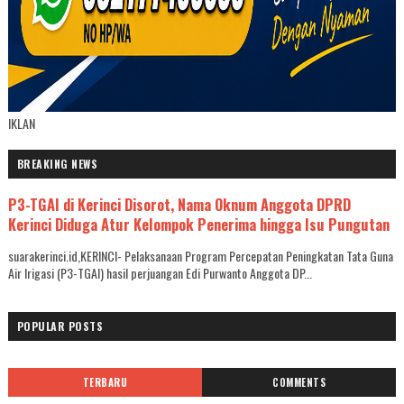
IKLAN
BREAKING NEWS
P3-TGAI di Kerinci Disorot, Nama Oknum Anggota DPRD
Kerinci Diduga Atur Kelompok Penerima hingga Isu Pungutan
suarakerinci.id,KERINCI- Pelaksanaan Program Percepatan Peningkatan Tata Guna
Air Irigasi (P3-TGAI) hasil perjuangan Edi Purwanto Anggota DP...
POPULAR POSTS
TERBARU
COMMENTS