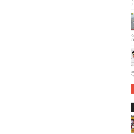
Da
K
CP
p
P