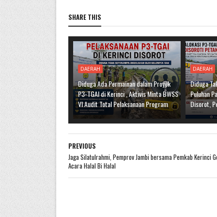
SHARE THIS
DAERAH
DAERAH
Diduga Ada Permainan dalam Proyek
Diduga Tak
P3-TGAI di Kerinci , Aktivis Minta BWSS
Puluhan Pa
VI Audit Total Pelaksanaan Program
Disorot, P
PREVIOUS
Jaga Silatulrahmi, Pemprov Jambi bersama Pemkab Kerinci G
Acara Halal Bi Halal