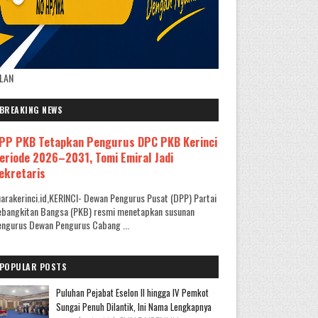
KLAN
BREAKING NEWS
PP PKB Tetapkan Pengurus DPC PKB Kerinci
eriode 2026–2031, Tomi Emiral Jadi
ekretaris
arakerinci.id,KERINCI- Dewan Pengurus Pusat (DPP) Partai
ebangkitan Bangsa (PKB) resmi menetapkan susunan
ngurus Dewan Pengurus Cabang ...
POPULAR POSTS
Puluhan Pejabat Eselon II hingga IV Pemkot
Sungai Penuh Dilantik, Ini Nama Lengkapnya