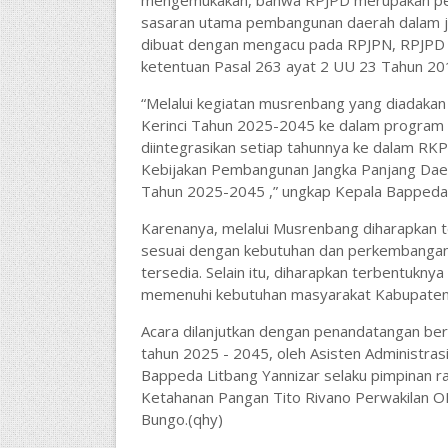
mengemukakan, bahwa RPJPD merupakan perwuj
sasaran utama pembangunan daerah dalam ja
dibuat dengan mengacu pada RPJPN, RPJPD Pr
ketentuan Pasal 263 ayat 2 UU 23 Tahun 20
“Melalui kegiatan musrenbang yang diadaka
Kerinci Tahun 2025-2045 ke dalam program 
diintegrasikan setiap tahunnya ke dalam RK
Kebijakan Pembangunan Jangka Panjang Dae
Tahun 2025-2045 ,” ungkap Kepala Bappeda 
Karenanya, melalui Musrenbang diharapkan 
sesuai dengan kebutuhan dan perkembanga
tersedia. Selain itu, diharapkan terbentukny
memenuhi kebutuhan masyarakat Kabupaten 
Acara dilanjutkan dengan penandatangan ber
tahun 2025 - 2045, oleh Asisten Administrasi
Bappeda Litbang Yannizar selaku pimpinan rap
Ketahanan Pangan Tito Rivano Perwakilan O
Bungo.(qhy)