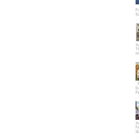
P
Su
s
T
m
Su
b
Pe
su
F
d