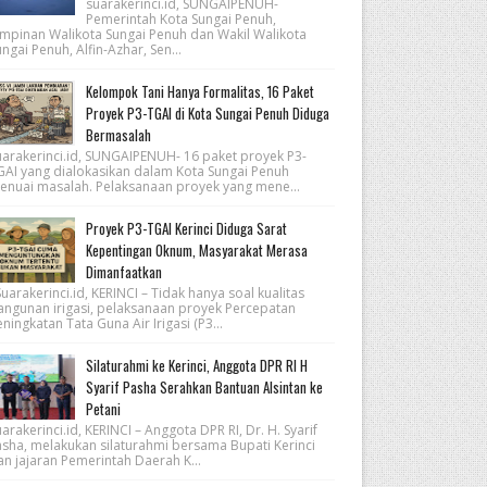
suarakerinci.id, SUNGAIPENUH-
Pemerintah Kota Sungai Penuh,
impinan Walikota Sungai Penuh dan Wakil Walikota
ngai Penuh, Alfin-Azhar, Sen...
Kelompok Tani Hanya Formalitas, 16 Paket
Proyek P3-TGAI di Kota Sungai Penuh Diduga
Bermasalah
uarakerinci.id, SUNGAIPENUH- 16 paket proyek P3-
GAI yang dialokasikan dalam Kota Sungai Penuh
enuai masalah. Pelaksanaan proyek yang mene...
Proyek P3-TGAI Kerinci Diduga Sarat
Kepentingan Oknum, Masyarakat Merasa
Dimanfaatkan
arakerinci.id, KERINCI – Tidak hanya soal kualitas
angunan irigasi, pelaksanaan proyek Percepatan
ningkatan Tata Guna Air Irigasi (P3...
Silaturahmi ke Kerinci, Anggota DPR RI H
Syarif Pasha Serahkan Bantuan Alsintan ke
Petani
arakerinci.id, KERINCI – Anggota DPR RI, Dr. H. Syarif
asha, melakukan silaturahmi bersama Bupati Kerinci
an jajaran Pemerintah Daerah K...