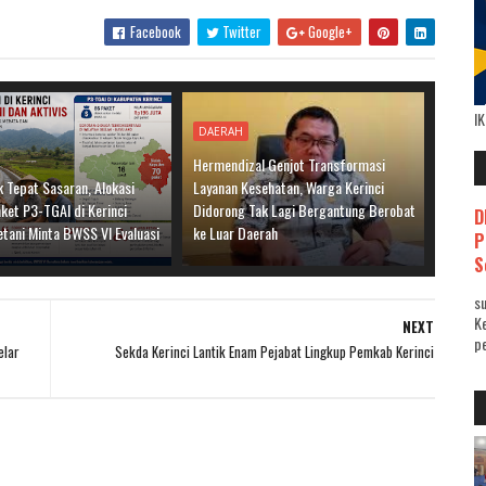
Facebook
Twitter
Google+
I
DAERAH
Hermendizal Genjot Transformasi
 Tepat Sasaran, Alokasi
Layanan Kesehatan, Warga Kerinci
ket P3-TGAI di Kerinci
Didorong Tak Lagi Bergantung Berobat
D
etani Minta BWSS VI Evaluasi
ke Luar Daerah
P
S
su
K
NEXT
pe
elar
Sekda Kerinci Lantik Enam Pejabat Lingkup Pemkab Kerinci