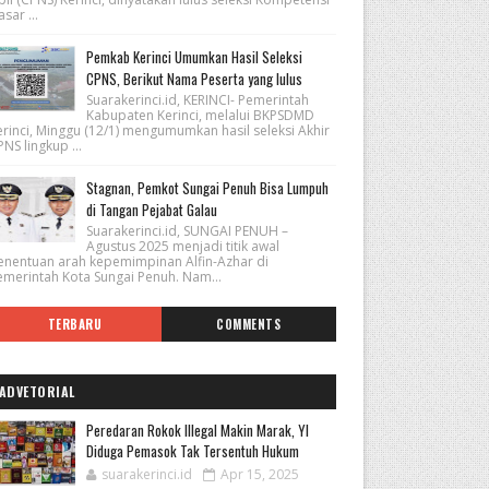
sar ...
Pemkab Kerinci Umumkan Hasil Seleksi
CPNS, Berikut Nama Peserta yang lulus
Suarakerinci.id, KERINCI- Pemerintah
Kabupaten Kerinci, melalui BKPSDMD
erinci, Minggu (12/1) mengumumkan hasil seleksi Akhir
NS lingkup ...
Stagnan, Pemkot Sungai Penuh Bisa Lumpuh
di Tangan Pejabat Galau
Suarakerinci.id, SUNGAI PENUH –
Agustus 2025 menjadi titik awal
enentuan arah kepemimpinan Alfin-Azhar di
emerintah Kota Sungai Penuh. Nam...
TERBARU
COMMENTS
ADVETORIAL
Peredaran Rokok Illegal Makin Marak, YI
Diduga Pemasok Tak Tersentuh Hukum
suarakerinci.id
Apr 15, 2025