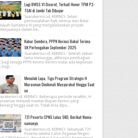
Lagi BWSS VI Disorot, Terkait Honor TPM P3-
TGAI di Jambi Tak Dibayar
Suarakerinci.id, KERINCI- Selain
permasalahan fisik, kinerja dari Balai
ilayah Sumatera VI yang mengalokasikan proyek
ekerjaannya dalam be...
Kabar Gembira, PPPK Kerinci Bakal Terima
SK Pertengahan September 2025
Suarakerinci.id, KERINCI - Setelah sekian
lama menunggu, akhirnya pembagian
 bagi tenaga PPPK Kerinci Kerinci mulai ada kejelasan.
 bagi...
Menolak Lupa, Tiga Program Strategis H
Murasman Dinikmati Masyarakat Hingga Saat
ini
arakerinci.id, KERINCI- Beberapa periode terakhir, H
urasman menjadi mantan Bupati Kerinci yang
kenang hingga saat ini. Tidak bisa dipu...
731 Peserta CPNS Lulus SKD, Berikut Nama-
namanya
Suarakerinci.id, KERINCI- Sebanyak 731
Peserta seleksi Calon Pegawai Negeri
pil (CPNS) Kerinci, dinyatakan lulus seleksi Kompetensi