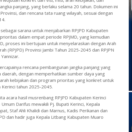
udan konkret dari visi, misi, arah kebijakan, dan
ngka panjang, yang berlaku selama 20 tahun. Dokumen ini
ovinsi, dan rencana tata ruang wilayah, sesuai dengan
14.
n sebagai sarana untuk menjabarkan RPJPD Kabupaten
prioritas dalam empat periode RPJMD, yang kemudian
PD, proses ini bertujuan untuk menyelaraskan dengan Arah
rah (RPJPD) Provinsi Jambi Tahun 2025-2045 dan RPJPN
Yannizar.
tercapainya rencana pembangunan jangka panjang yang
n daerah, dengan memperhatikan sumber daya yang
a arah kebijakan dan program prioritas yang konkret untuk
Kerinci tahun 2025-2045.
ita acara hasil musrenbang RPJPD Kabupaten Kerinci
 Umum Darifus mewakili Pj. Bupati Kerinci, Kepala
at, Staf Ahli Khalidi dan Marnus, Kadis Perikanan dan
PD dan hadir juga Kepala Litbang Kabupaten Muaro