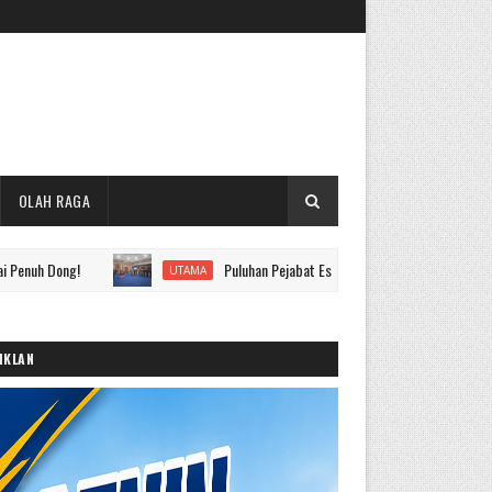
OLAH RAGA
g!
Puluhan Pejabat Eselon II hingga IV Pemkot Sungai Penuh Di
UTAMA
IKLAN