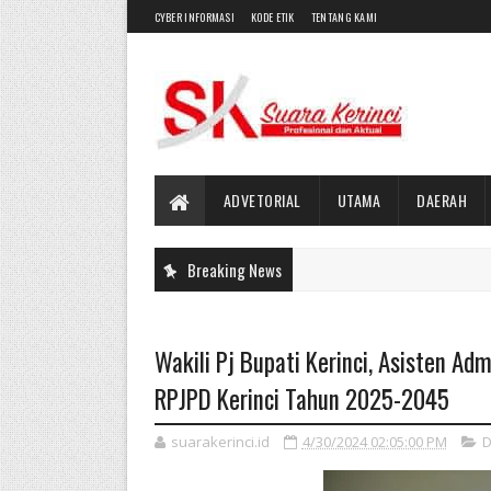
CYBER INFORMASI
KODE ETIK
TENTANG KAMI
ADVETORIAL
UTAMA
DAERAH
Breaking News
Wakili Pj Bupati Kerinci, Asisten A
RPJPD Kerinci Tahun 2025-2045
suarakerinci.id
4/30/2024 02:05:00 PM
D