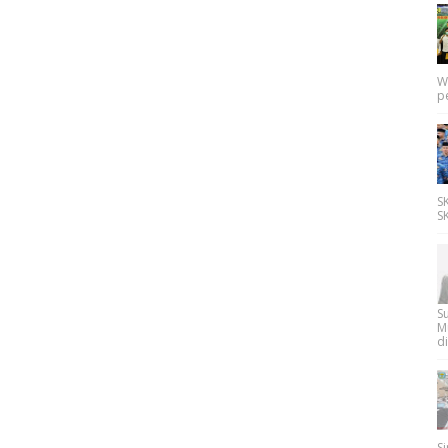
W
p
SK
SK
Su
M
di
Si