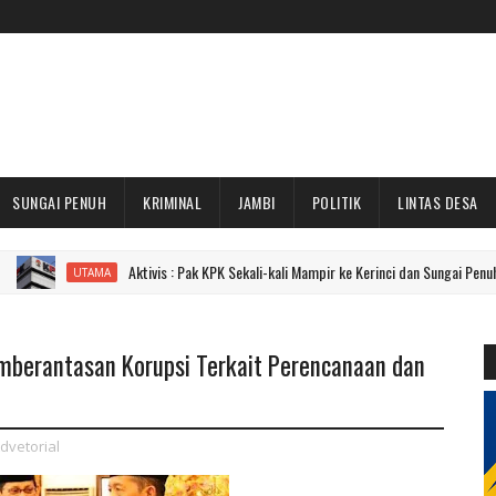
SUNGAI PENUH
KRIMINAL
JAMBI
POLITIK
LINTAS DESA
Aktivis : Pak KPK Sekali-kali Mampir ke Kerinci dan Sungai Penuh Dong!
UTAMA
mberantasan Korupsi Terkait Perencanaan dan
dvetorial