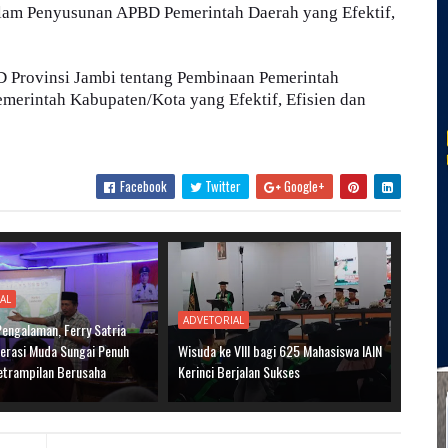
lam Penyusunan APBD Pemerintah Daerah yang Efektif,
D Provinsi Jambi tentang Pembinaan Pemerintah
erintah Kabupaten/Kota yang Efektif, Efisien dan
Facebook
Twitter
Google+
AL
ADVETORIAL
Pengalaman, Ferry Satria
nerasi Muda Sungai Penuh
Wisuda ke VIII bagi 625 Mahasiswa IAIN
etrampilan Berusaha
Kerinci Berjalan Sukses