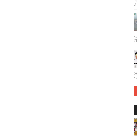
Da
K
CP
p
P