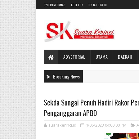
CYBER INFORMASI
KODE ETIK
TENTANG KAMI
ADVETORIAL
UTAMA
DAERAH
Breaking News
Sekda Sungai Penuh Hadiri Rakor Pe
Penganggaran APBD
suarakerinci.id
4/06/2023 04:00:00 PM
A