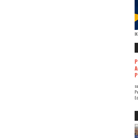
I
P
A
P
su
Pe
Ed