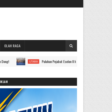
OLAH RAGA
Puluhan Pejabat Eselon II hingga IV Pemkot Sungai Penuh Dilantik,
UTAMA
IKLAN