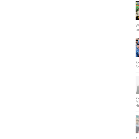
W
p
SK
SK
Su
M
di
Si