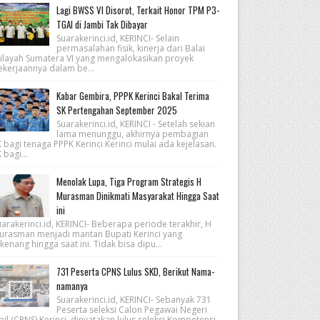
Lagi BWSS VI Disorot, Terkait Honor TPM P3-
TGAI di Jambi Tak Dibayar
Suarakerinci.id, KERINCI- Selain
permasalahan fisik, kinerja dari Balai
ilayah Sumatera VI yang mengalokasikan proyek
ekerjaannya dalam be...
Kabar Gembira, PPPK Kerinci Bakal Terima
SK Pertengahan September 2025
Suarakerinci.id, KERINCI - Setelah sekian
lama menunggu, akhirnya pembagian
 bagi tenaga PPPK Kerinci Kerinci mulai ada kejelasan.
 bagi...
Menolak Lupa, Tiga Program Strategis H
Murasman Dinikmati Masyarakat Hingga Saat
ini
arakerinci.id, KERINCI- Beberapa periode terakhir, H
urasman menjadi mantan Bupati Kerinci yang
kenang hingga saat ini. Tidak bisa dipu...
731 Peserta CPNS Lulus SKD, Berikut Nama-
namanya
Suarakerinci.id, KERINCI- Sebanyak 731
Peserta seleksi Calon Pegawai Negeri
pil (CPNS) Kerinci, dinyatakan lulus seleksi Kompetensi