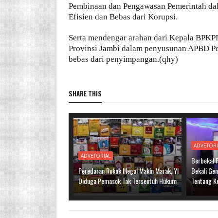
Pembinaan dan Pengawasan Pemerintah da
Efisien dan Bebas dari Korupsi.
Serta mendengar arahan dari Kepala BPKP
Provinsi Jambi dalam penyusunan APBD Pem
bebas dari penyimpangan.(qhy)
SHARE THIS
ADVETORI
ADVETORIAL
Berbekal 
Peredaran Rokok Illegal Makin Marak, YI
Bekali Ge
Diduga Pemasok Tak Tersentuh Hukum
Tentang K