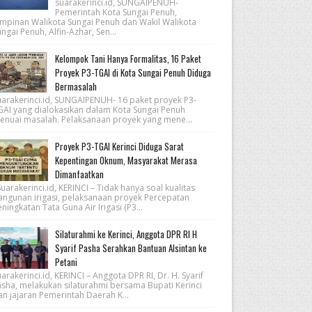
suarakerinci.id, SUNGAIPENUH-
Pemerintah Kota Sungai Penuh,
impinan Walikota Sungai Penuh dan Wakil Walikota
ngai Penuh, Alfin-Azhar, Sen...
Kelompok Tani Hanya Formalitas, 16 Paket
Proyek P3-TGAI di Kota Sungai Penuh Diduga
Bermasalah
uarakerinci.id, SUNGAIPENUH- 16 paket proyek P3-
GAI yang dialokasikan dalam Kota Sungai Penuh
enuai masalah. Pelaksanaan proyek yang mene...
Proyek P3-TGAI Kerinci Diduga Sarat
Kepentingan Oknum, Masyarakat Merasa
Dimanfaatkan
arakerinci.id, KERINCI – Tidak hanya soal kualitas
angunan irigasi, pelaksanaan proyek Percepatan
ningkatan Tata Guna Air Irigasi (P3...
Silaturahmi ke Kerinci, Anggota DPR RI H
Syarif Pasha Serahkan Bantuan Alsintan ke
Petani
arakerinci.id, KERINCI – Anggota DPR RI, Dr. H. Syarif
asha, melakukan silaturahmi bersama Bupati Kerinci
an jajaran Pemerintah Daerah K...