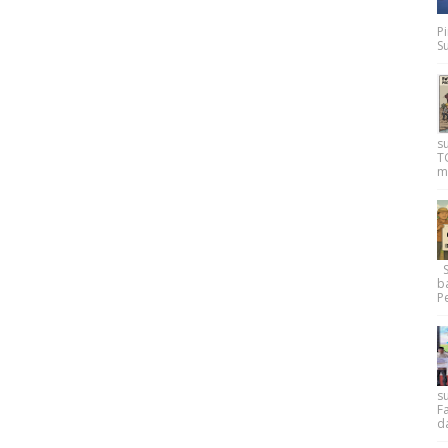
P
Su
s
T
m
Su
b
Pe
su
F
d