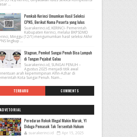
sar ...
Pemkab Kerinci Umumkan Hasil Seleksi
CPNS, Berikut Nama Peserta yang lulus
Suarakerinci.id, KERINCI- Pemerintah
Kabupaten Kerinci, melalui BKPSDMD
erinci, Minggu (12/1) mengumumkan hasil seleksi Akhir
NS lingkup ...
Stagnan, Pemkot Sungai Penuh Bisa Lumpuh
di Tangan Pejabat Galau
Suarakerinci.id, SUNGAI PENUH –
Agustus 2025 menjadi titik awal
enentuan arah kepemimpinan Alfin-Azhar di
emerintah Kota Sungai Penuh. Nam...
TERBARU
COMMENTS
ADVETORIAL
Peredaran Rokok Illegal Makin Marak, YI
Diduga Pemasok Tak Tersentuh Hukum
suarakerinci.id
Apr 15, 2025