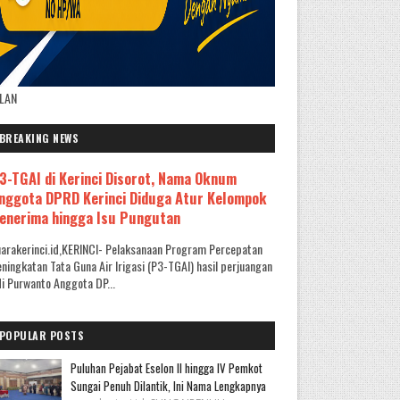
KLAN
BREAKING NEWS
3-TGAI di Kerinci Disorot, Nama Oknum
nggota DPRD Kerinci Diduga Atur Kelompok
enerima hingga Isu Pungutan
arakerinci.id,KERINCI- Pelaksanaan Program Percepatan
ningkatan Tata Guna Air Irigasi (P3-TGAI) hasil perjuangan
i Purwanto Anggota DP...
POPULAR POSTS
Puluhan Pejabat Eselon II hingga IV Pemkot
Sungai Penuh Dilantik, Ini Nama Lengkapnya