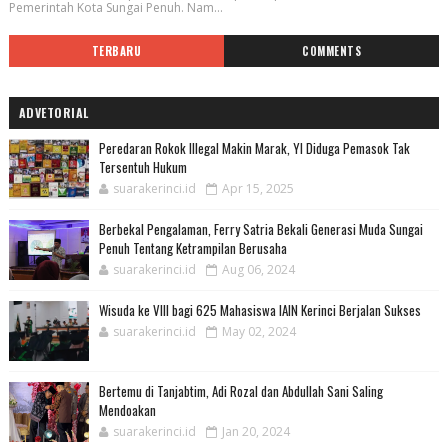
Pemerintah Kota Sungai Penuh. Nam...
TERBARU
COMMENTS
ADVETORIAL
Peredaran Rokok Illegal Makin Marak, YI Diduga Pemasok Tak
Tersentuh Hukum
suarakerinci.id
Apr 15, 2025
Berbekal Pengalaman, Ferry Satria Bekali Generasi Muda Sungai
Penuh Tentang Ketrampilan Berusaha
suarakerinci.id
Aug 06, 2024
Wisuda ke VIII bagi 625 Mahasiswa IAIN Kerinci Berjalan Sukses
suarakerinci.id
May 02, 2024
Bertemu di Tanjabtim, Adi Rozal dan Abdullah Sani Saling
Mendoakan
suarakerinci.id
Jan 20, 2024