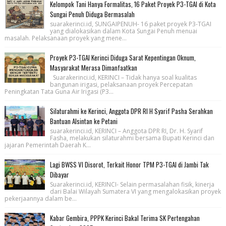
Kelompok Tani Hanya Formalitas, 16 Paket Proyek P3-TGAI di Kota
Sungai Penuh Diduga Bermasalah
suarakerinci.id, SUNGAIPENUH- 16 paket proyek P3-TGAI
yang dialokasikan dalam Kota Sungai Penuh menuai
masalah. Pelaksanaan proyek yang mene...
Proyek P3-TGAI Kerinci Diduga Sarat Kepentingan Oknum,
Masyarakat Merasa Dimanfaatkan
Suarakerinci.id, KERINCI – Tidak hanya soal kualitas
bangunan irigasi, pelaksanaan proyek Percepatan
Peningkatan Tata Guna Air Irigasi (P3...
Silaturahmi ke Kerinci, Anggota DPR RI H Syarif Pasha Serahkan
Bantuan Alsintan ke Petani
suarakerinci.id, KERINCI – Anggota DPR RI, Dr. H. Syarif
Fasha, melakukan silaturahmi bersama Bupati Kerinci dan
jajaran Pemerintah Daerah K...
Lagi BWSS VI Disorot, Terkait Honor TPM P3-TGAI di Jambi Tak
Dibayar
Suarakerinci.id, KERINCI- Selain permasalahan fisik, kinerja
dari Balai Wilayah Sumatera VI yang mengalokasikan proyek
pekerjaannya dalam be...
Kabar Gembira, PPPK Kerinci Bakal Terima SK Pertengahan