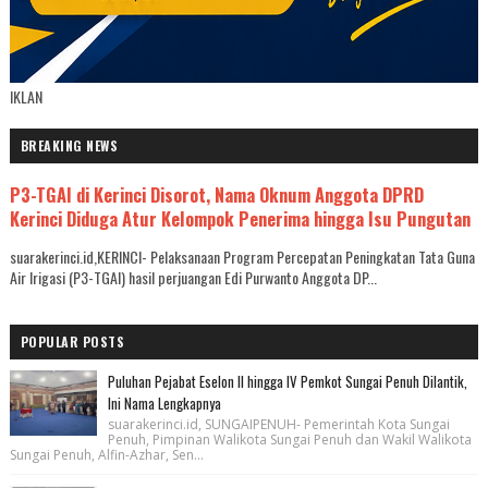
IKLAN
BREAKING NEWS
P3-TGAI di Kerinci Disorot, Nama Oknum Anggota DPRD
Kerinci Diduga Atur Kelompok Penerima hingga Isu Pungutan
suarakerinci.id,KERINCI- Pelaksanaan Program Percepatan Peningkatan Tata Guna
Air Irigasi (P3-TGAI) hasil perjuangan Edi Purwanto Anggota DP...
POPULAR POSTS
Puluhan Pejabat Eselon II hingga IV Pemkot Sungai Penuh Dilantik,
Ini Nama Lengkapnya
suarakerinci.id, SUNGAIPENUH- Pemerintah Kota Sungai
Penuh, Pimpinan Walikota Sungai Penuh dan Wakil Walikota
Sungai Penuh, Alfin-Azhar, Sen...