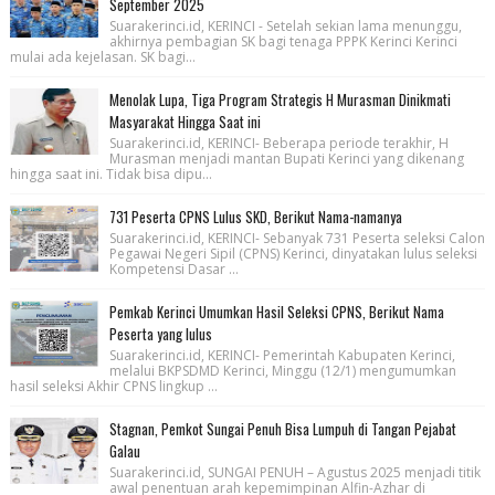
September 2025
Suarakerinci.id, KERINCI - Setelah sekian lama menunggu,
akhirnya pembagian SK bagi tenaga PPPK Kerinci Kerinci
mulai ada kejelasan. SK bagi...
Menolak Lupa, Tiga Program Strategis H Murasman Dinikmati
Masyarakat Hingga Saat ini
Suarakerinci.id, KERINCI- Beberapa periode terakhir, H
Murasman menjadi mantan Bupati Kerinci yang dikenang
hingga saat ini. Tidak bisa dipu...
731 Peserta CPNS Lulus SKD, Berikut Nama-namanya
Suarakerinci.id, KERINCI- Sebanyak 731 Peserta seleksi Calon
Pegawai Negeri Sipil (CPNS) Kerinci, dinyatakan lulus seleksi
Kompetensi Dasar ...
Pemkab Kerinci Umumkan Hasil Seleksi CPNS, Berikut Nama
Peserta yang lulus
Suarakerinci.id, KERINCI- Pemerintah Kabupaten Kerinci,
melalui BKPSDMD Kerinci, Minggu (12/1) mengumumkan
hasil seleksi Akhir CPNS lingkup ...
Stagnan, Pemkot Sungai Penuh Bisa Lumpuh di Tangan Pejabat
Galau
Suarakerinci.id, SUNGAI PENUH – Agustus 2025 menjadi titik
awal penentuan arah kepemimpinan Alfin-Azhar di