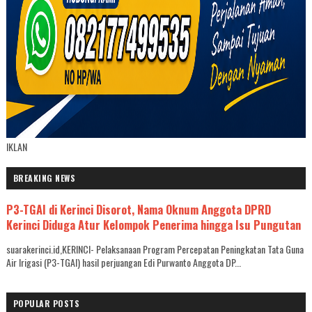
IKLAN
BREAKING NEWS
P3-TGAI di Kerinci Disorot, Nama Oknum Anggota DPRD
Kerinci Diduga Atur Kelompok Penerima hingga Isu Pungutan
suarakerinci.id,KERINCI- Pelaksanaan Program Percepatan Peningkatan Tata Guna
Air Irigasi (P3-TGAI) hasil perjuangan Edi Purwanto Anggota DP...
POPULAR POSTS