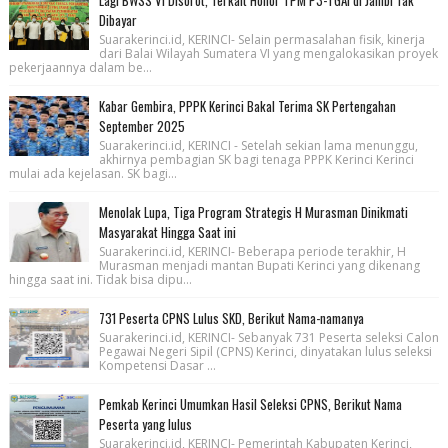
Lagi BWSS VI Disorot, Terkait Honor TPM P3-TGAI di Jambi Tak
Dibayar
Suarakerinci.id, KERINCI- Selain permasalahan fisik, kinerja
dari Balai Wilayah Sumatera VI yang mengalokasikan proyek
pekerjaannya dalam be...
Kabar Gembira, PPPK Kerinci Bakal Terima SK Pertengahan
September 2025
Suarakerinci.id, KERINCI - Setelah sekian lama menunggu,
akhirnya pembagian SK bagi tenaga PPPK Kerinci Kerinci
mulai ada kejelasan. SK bagi...
Menolak Lupa, Tiga Program Strategis H Murasman Dinikmati
Masyarakat Hingga Saat ini
Suarakerinci.id, KERINCI- Beberapa periode terakhir, H
Murasman menjadi mantan Bupati Kerinci yang dikenang
hingga saat ini. Tidak bisa dipu...
731 Peserta CPNS Lulus SKD, Berikut Nama-namanya
Suarakerinci.id, KERINCI- Sebanyak 731 Peserta seleksi Calon
Pegawai Negeri Sipil (CPNS) Kerinci, dinyatakan lulus seleksi
Kompetensi Dasar ...
Pemkab Kerinci Umumkan Hasil Seleksi CPNS, Berikut Nama
Peserta yang lulus
Suarakerinci.id, KERINCI- Pemerintah Kabupaten Kerinci,