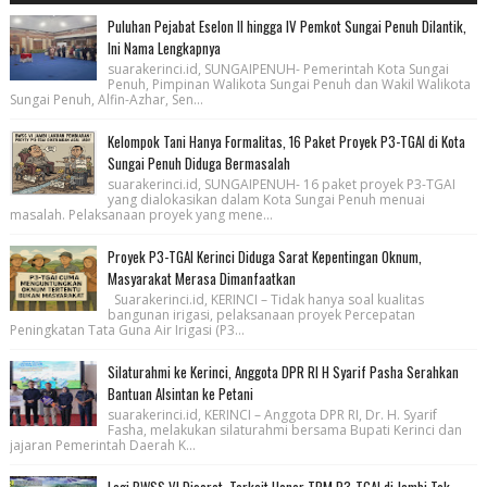
Puluhan Pejabat Eselon II hingga IV Pemkot Sungai Penuh Dilantik,
Ini Nama Lengkapnya
suarakerinci.id, SUNGAIPENUH- Pemerintah Kota Sungai
Penuh, Pimpinan Walikota Sungai Penuh dan Wakil Walikota
Sungai Penuh, Alfin-Azhar, Sen...
Kelompok Tani Hanya Formalitas, 16 Paket Proyek P3-TGAI di Kota
Sungai Penuh Diduga Bermasalah
suarakerinci.id, SUNGAIPENUH- 16 paket proyek P3-TGAI
yang dialokasikan dalam Kota Sungai Penuh menuai
masalah. Pelaksanaan proyek yang mene...
Proyek P3-TGAI Kerinci Diduga Sarat Kepentingan Oknum,
Masyarakat Merasa Dimanfaatkan
Suarakerinci.id, KERINCI – Tidak hanya soal kualitas
bangunan irigasi, pelaksanaan proyek Percepatan
Peningkatan Tata Guna Air Irigasi (P3...
Silaturahmi ke Kerinci, Anggota DPR RI H Syarif Pasha Serahkan
Bantuan Alsintan ke Petani
suarakerinci.id, KERINCI – Anggota DPR RI, Dr. H. Syarif
Fasha, melakukan silaturahmi bersama Bupati Kerinci dan
jajaran Pemerintah Daerah K...