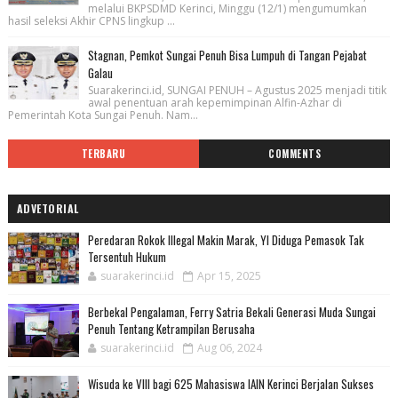
melalui BKPSDMD Kerinci, Minggu (12/1) mengumumkan
hasil seleksi Akhir CPNS lingkup ...
Stagnan, Pemkot Sungai Penuh Bisa Lumpuh di Tangan Pejabat
Galau
Suarakerinci.id, SUNGAI PENUH – Agustus 2025 menjadi titik
awal penentuan arah kepemimpinan Alfin-Azhar di
Pemerintah Kota Sungai Penuh. Nam...
TERBARU
COMMENTS
ADVETORIAL
Peredaran Rokok Illegal Makin Marak, YI Diduga Pemasok Tak
Tersentuh Hukum
suarakerinci.id
Apr 15, 2025
Berbekal Pengalaman, Ferry Satria Bekali Generasi Muda Sungai
Penuh Tentang Ketrampilan Berusaha
suarakerinci.id
Aug 06, 2024
Wisuda ke VIII bagi 625 Mahasiswa IAIN Kerinci Berjalan Sukses