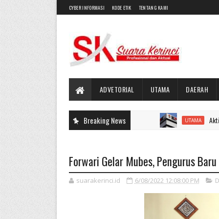
CYBER INFORMASI
KODE ETIK
TENTANG KAMI
ADVETORIAL
UTAMA
DAERAH
Breaking News
Aktivis : Pak K
UTAMA
Forwari Gelar Mubes, Pengurus Bar
suarakerinci.id
6/08/2022 12:08:00 PM
D