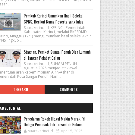
sar ...
Pemkab Kerinci Umumkan Hasil Seleksi
CPNS, Berikut Nama Peserta yang lulus
Suarakerinci.id, KERINCI- Pemerintah
Kabupaten Kerinci, melalui BKPSDMD
erinci, Minggu (12/1) mengumumkan hasil seleksi Akhir
NS lingkup ...
Stagnan, Pemkot Sungai Penuh Bisa Lumpuh
di Tangan Pejabat Galau
Suarakerinci.id, SUNGAI PENUH –
Agustus 2025 menjadi titik awal
enentuan arah kepemimpinan Alfin-Azhar di
emerintah Kota Sungai Penuh. Nam...
TERBARU
COMMENTS
ADVETORIAL
Peredaran Rokok Illegal Makin Marak, YI
Diduga Pemasok Tak Tersentuh Hukum
suarakerinci.id
Apr 15, 2025