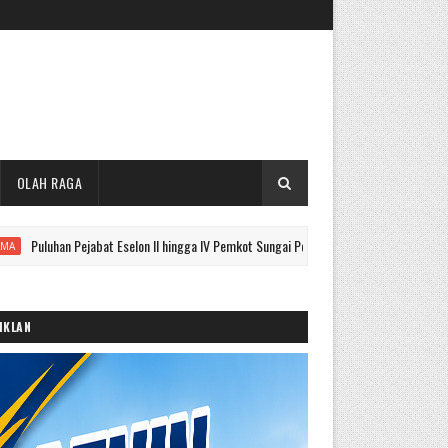
OLAH RAGA
an Pejabat Eselon II hingga IV Pemkot Sungai Penuh Dilantik, Ini Nama Lengkapnya
IKLAN