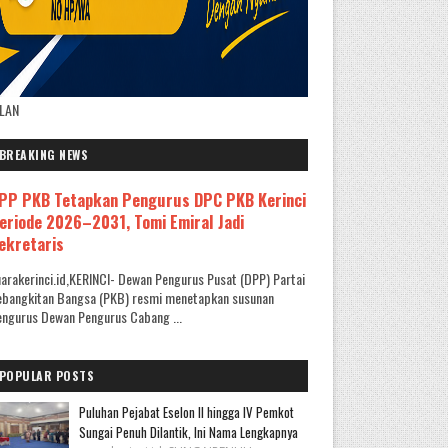
KLAN
BREAKING NEWS
PP PKB Tetapkan Pengurus DPC PKB Kerinci
eriode 2026–2031, Tomi Emiral Jadi
ekretaris
arakerinci.id,KERINCI- Dewan Pengurus Pusat (DPP) Partai
ebangkitan Bangsa (PKB) resmi menetapkan susunan
ngurus Dewan Pengurus Cabang ...
POPULAR POSTS
Puluhan Pejabat Eselon II hingga IV Pemkot
Sungai Penuh Dilantik, Ini Nama Lengkapnya