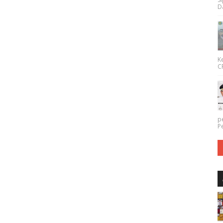
Da
K
CP
p
P