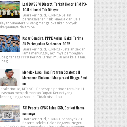
Lagi BWSS VI Disorot, Terkait Honor TPM P3-
TGAI di Jambi Tak Dibayar
Suarakerinci.id, KERINCI- Selain
permasalahan fisik, kinerja dari Balai
ilayah Sumatera VI yang mengalokasikan proyek
ekerjaannya dalam be...
Kabar Gembira, PPPK Kerinci Bakal Terima
SK Pertengahan September 2025
Suarakerinci.id, KERINCI - Setelah sekian
lama menunggu, akhirnya pembagian
 bagi tenaga PPPK Kerinci Kerinci mulai ada kejelasan.
 bagi...
Menolak Lupa, Tiga Program Strategis H
Murasman Dinikmati Masyarakat Hingga Saat
ini
arakerinci.id, KERINCI- Beberapa periode terakhir, H
urasman menjadi mantan Bupati Kerinci yang
kenang hingga saat ini. Tidak bisa dipu...
731 Peserta CPNS Lulus SKD, Berikut Nama-
namanya
Suarakerinci.id, KERINCI- Sebanyak 731
Peserta seleksi Calon Pegawai Negeri
pil (CPNS) Kerinci, dinyatakan lulus seleksi Kompetensi