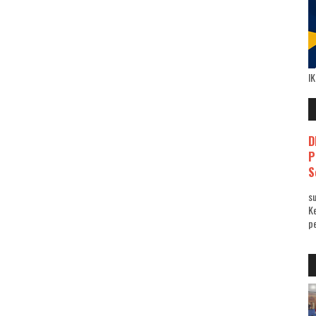
I
D
P
S
su
K
pe