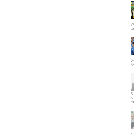
W
p
SK
SK
Su
M
di
Si