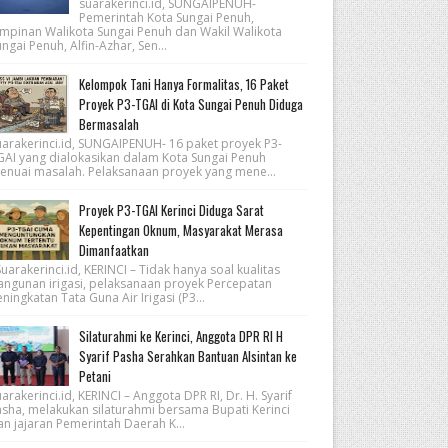
suarakerinci.id, SUNGAIPENUH-
Pemerintah Kota Sungai Penuh,
impinan Walikota Sungai Penuh dan Wakil Walikota
ngai Penuh, Alfin-Azhar, Sen...
Kelompok Tani Hanya Formalitas, 16 Paket
Proyek P3-TGAI di Kota Sungai Penuh Diduga
Bermasalah
uarakerinci.id, SUNGAIPENUH- 16 paket proyek P3-
GAI yang dialokasikan dalam Kota Sungai Penuh
enuai masalah. Pelaksanaan proyek yang mene...
Proyek P3-TGAI Kerinci Diduga Sarat
Kepentingan Oknum, Masyarakat Merasa
Dimanfaatkan
arakerinci.id, KERINCI – Tidak hanya soal kualitas
angunan irigasi, pelaksanaan proyek Percepatan
ningkatan Tata Guna Air Irigasi (P3...
Silaturahmi ke Kerinci, Anggota DPR RI H
Syarif Pasha Serahkan Bantuan Alsintan ke
Petani
arakerinci.id, KERINCI – Anggota DPR RI, Dr. H. Syarif
asha, melakukan silaturahmi bersama Bupati Kerinci
an jajaran Pemerintah Daerah K...