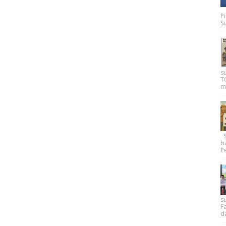
P
Su
s
T
m
Su
b
Pe
su
F
d