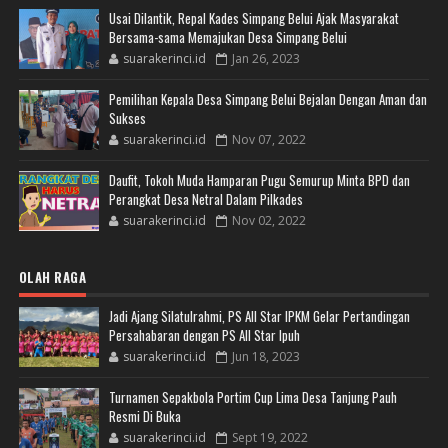
Usai Dilantik, Repal Kades Simpang Belui Ajak Masyarakat
Bersama-sama Memajukan Desa Simpang Belui
suarakerinci.id
Jan 26, 2023
Pemilihan Kepala Desa Simpang Belui Bejalan Dengan Aman dan
Sukses
suarakerinci.id
Nov 07, 2022
Daufit, Tokoh Muda Hamparan Pugu Semurup Minta BPD dan
Perangkat Desa Netral Dalam Pilkades
suarakerinci.id
Nov 02, 2022
OLAH RAGA
Jadi Ajang Silatulrahmi, PS All Star IPKM Gelar Pertandingan
Persahabaran dengan PS All Star Ipuh
suarakerinci.id
Jun 18, 2023
Turnamen Sepakbola Portim Cup Lima Desa Tanjung Pauh
Resmi Di Buka
suarakerinci.id
Sept 19, 2022