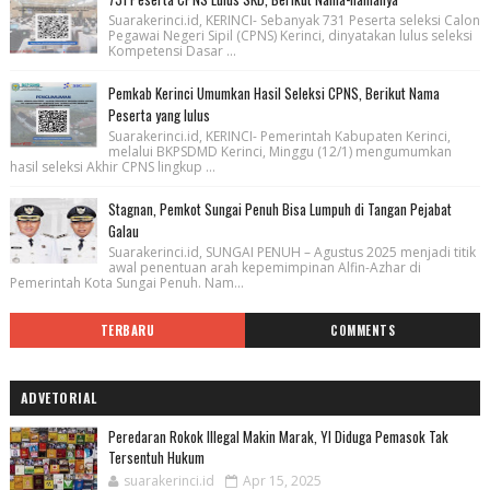
Suarakerinci.id, KERINCI- Sebanyak 731 Peserta seleksi Calon
Pegawai Negeri Sipil (CPNS) Kerinci, dinyatakan lulus seleksi
Kompetensi Dasar ...
Pemkab Kerinci Umumkan Hasil Seleksi CPNS, Berikut Nama
Peserta yang lulus
Suarakerinci.id, KERINCI- Pemerintah Kabupaten Kerinci,
melalui BKPSDMD Kerinci, Minggu (12/1) mengumumkan
hasil seleksi Akhir CPNS lingkup ...
Stagnan, Pemkot Sungai Penuh Bisa Lumpuh di Tangan Pejabat
Galau
Suarakerinci.id, SUNGAI PENUH – Agustus 2025 menjadi titik
awal penentuan arah kepemimpinan Alfin-Azhar di
Pemerintah Kota Sungai Penuh. Nam...
TERBARU
COMMENTS
ADVETORIAL
Peredaran Rokok Illegal Makin Marak, YI Diduga Pemasok Tak
Tersentuh Hukum
suarakerinci.id
Apr 15, 2025