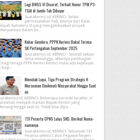
Lagi BWSS VI Disorot, Terkait Honor TPM P3-
TGAI di Jambi Tak Dibayar
Suarakerinci.id, KERINCI- Selain
permasalahan fisik, kinerja dari Balai
ilayah Sumatera VI yang mengalokasikan proyek
ekerjaannya dalam be...
Kabar Gembira, PPPK Kerinci Bakal Terima
SK Pertengahan September 2025
Suarakerinci.id, KERINCI - Setelah sekian
lama menunggu, akhirnya pembagian
 bagi tenaga PPPK Kerinci Kerinci mulai ada kejelasan.
 bagi...
Menolak Lupa, Tiga Program Strategis H
Murasman Dinikmati Masyarakat Hingga Saat
ini
arakerinci.id, KERINCI- Beberapa periode terakhir, H
urasman menjadi mantan Bupati Kerinci yang
kenang hingga saat ini. Tidak bisa dipu...
731 Peserta CPNS Lulus SKD, Berikut Nama-
namanya
Suarakerinci.id, KERINCI- Sebanyak 731
Peserta seleksi Calon Pegawai Negeri
pil (CPNS) Kerinci, dinyatakan lulus seleksi Kompetensi