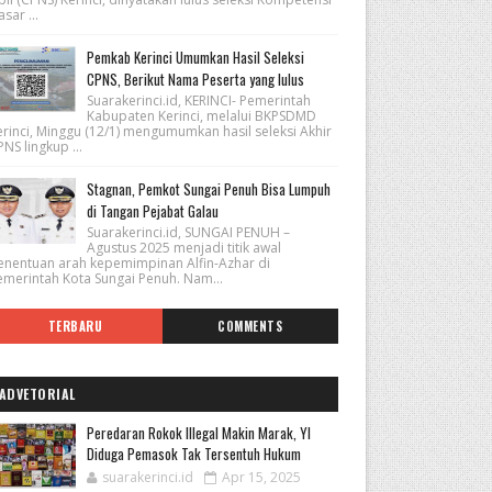
sar ...
Pemkab Kerinci Umumkan Hasil Seleksi
CPNS, Berikut Nama Peserta yang lulus
Suarakerinci.id, KERINCI- Pemerintah
Kabupaten Kerinci, melalui BKPSDMD
erinci, Minggu (12/1) mengumumkan hasil seleksi Akhir
NS lingkup ...
Stagnan, Pemkot Sungai Penuh Bisa Lumpuh
di Tangan Pejabat Galau
Suarakerinci.id, SUNGAI PENUH –
Agustus 2025 menjadi titik awal
enentuan arah kepemimpinan Alfin-Azhar di
emerintah Kota Sungai Penuh. Nam...
TERBARU
COMMENTS
ADVETORIAL
Peredaran Rokok Illegal Makin Marak, YI
Diduga Pemasok Tak Tersentuh Hukum
suarakerinci.id
Apr 15, 2025