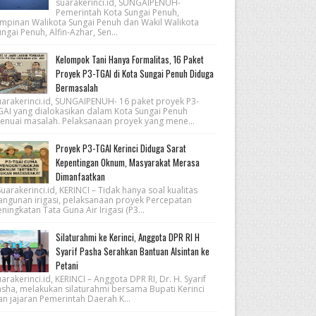
suarakerinci.id, SUNGAIPENUH-
Pemerintah Kota Sungai Penuh,
impinan Walikota Sungai Penuh dan Wakil Walikota
ngai Penuh, Alfin-Azhar, Sen...
Kelompok Tani Hanya Formalitas, 16 Paket
Proyek P3-TGAI di Kota Sungai Penuh Diduga
Bermasalah
uarakerinci.id, SUNGAIPENUH- 16 paket proyek P3-
GAI yang dialokasikan dalam Kota Sungai Penuh
enuai masalah. Pelaksanaan proyek yang mene...
Proyek P3-TGAI Kerinci Diduga Sarat
Kepentingan Oknum, Masyarakat Merasa
Dimanfaatkan
arakerinci.id, KERINCI – Tidak hanya soal kualitas
angunan irigasi, pelaksanaan proyek Percepatan
ningkatan Tata Guna Air Irigasi (P3...
Silaturahmi ke Kerinci, Anggota DPR RI H
Syarif Pasha Serahkan Bantuan Alsintan ke
Petani
arakerinci.id, KERINCI – Anggota DPR RI, Dr. H. Syarif
asha, melakukan silaturahmi bersama Bupati Kerinci
an jajaran Pemerintah Daerah K...