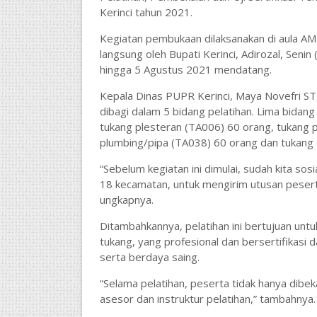
Kerinci tahun 2021.
Kegiatan pembukaan dilaksanakan di aula AM 
langsung oleh Bupati Kerinci, Adirozal, Seni
hingga 5 Agustus 2021 mendatang.
Kepala Dinas PUPR Kerinci, Maya Novefri ST,
dibagi dalam 5 bidang pelatihan. Lima bidan
tukang plesteran (TA006) 60 orang, tukang 
plumbing/pipa (TA038) 60 orang dan tukang 
“Sebelum kegiatan ini dimulai, sudah kita sos
18 kecamatan, untuk mengirim utusan peser
ungkapnya.
Ditambahkannya, pelatihan ini bertujuan unt
tukang, yang profesional dan bersertifikasi 
serta berdaya saing.
“Selama pelatihan, peserta tidak hanya dibek
asesor dan instruktur pelatihan,” tambahnya.