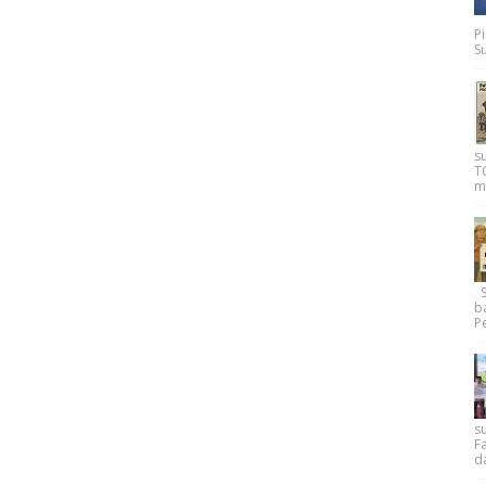
P
Su
s
T
m
Su
b
Pe
su
F
d