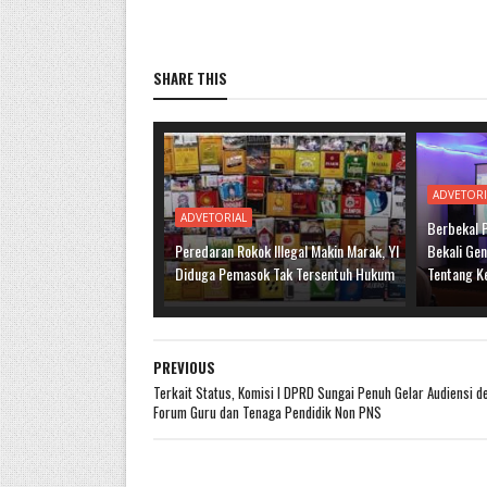
SHARE THIS
ADVETORI
ADVETORIAL
Berbekal 
Peredaran Rokok Illegal Makin Marak, YI
Bekali Ge
Diduga Pemasok Tak Tersentuh Hukum
Tentang K
PREVIOUS
Terkait Status, Komisi I DPRD Sungai Penuh Gelar Audiensi d
Forum Guru dan Tenaga Pendidik Non PNS