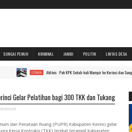
SUNGAI PENUH
KRIMINAL
JAMBI
POLITIK
LINTAS DESA
Aktivis : Pak KPK Sekali-kali Mampir ke Kerinci dan Sungai Penuh Do
UTAMA
erinci Gelar Pelatihan bagi 300 TKK dan Tukang
dvetorial
 Umum dan Penataan Ruang (PUPR) Kabupaten Kerinci gelar
enaga Kerja Kontruksi (TKK) tingkat terampil Kabupaten