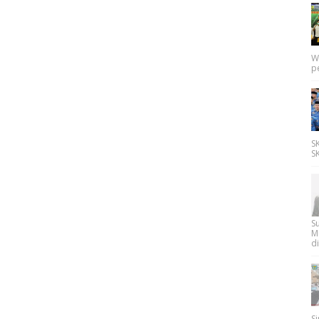
W
p
SK
SK
Su
M
di
Si