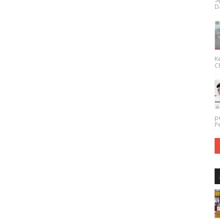
Da
K
CP
p
P