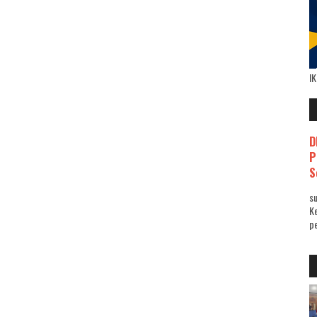
I
D
P
S
su
K
pe