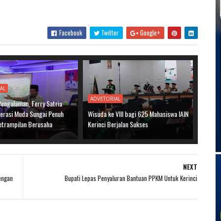
Facebook
Twitter
Google+
AL
ADVETORIAL
Pengalaman, Ferry Satria
nerasi Muda Sungai Penuh
Wisuda ke VIII bagi 625 Mahasiswa IAIN
etrampilan Berusaha
Kerinci Berjalan Sukses
NEXT
engan
Bupati Lepas Penyaluran Bantuan PPKM Untuk Kerinci