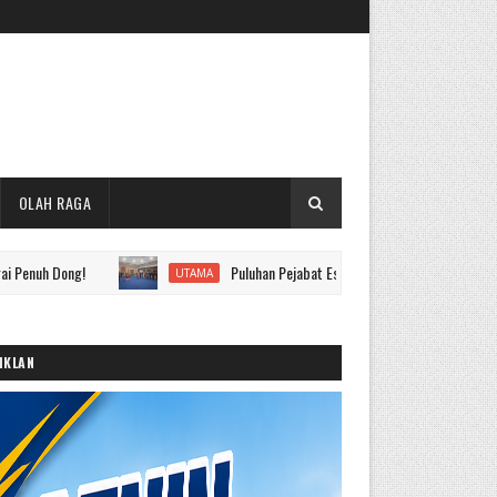
OLAH RAGA
ng!
Puluhan Pejabat Eselon II hingga IV Pemkot Sungai Penuh D
UTAMA
IKLAN