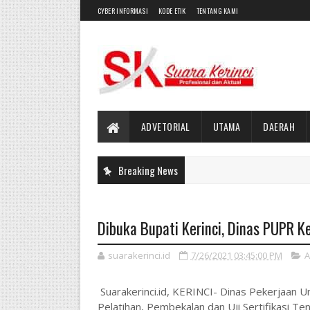
CYBER INFORMASI
KODE ETIK
TENTANG KAMI
ADVETORIAL
UTAMA
DAERAH
Breaking News
Dibuka Bupati Kerinci, Dinas PUPR K
suarakerinci.id
7/26/2021 03:45:00 PM
A
Suarakerinci.id, KERINCI- Dinas Pekerjaan
Pelatihan, Pembekalan dan Uji Sertifikasi T