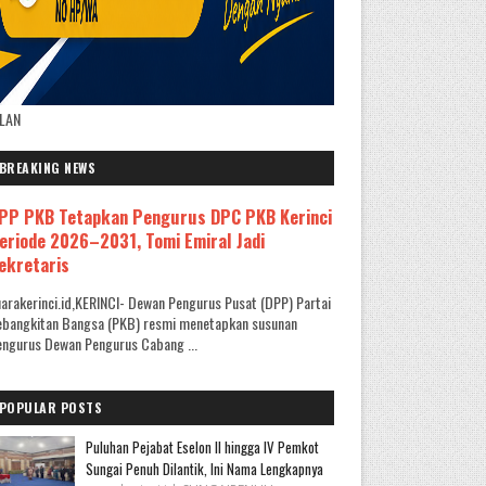
KLAN
BREAKING NEWS
PP PKB Tetapkan Pengurus DPC PKB Kerinci
eriode 2026–2031, Tomi Emiral Jadi
ekretaris
arakerinci.id,KERINCI- Dewan Pengurus Pusat (DPP) Partai
ebangkitan Bangsa (PKB) resmi menetapkan susunan
ngurus Dewan Pengurus Cabang ...
POPULAR POSTS
Puluhan Pejabat Eselon II hingga IV Pemkot
Sungai Penuh Dilantik, Ini Nama Lengkapnya