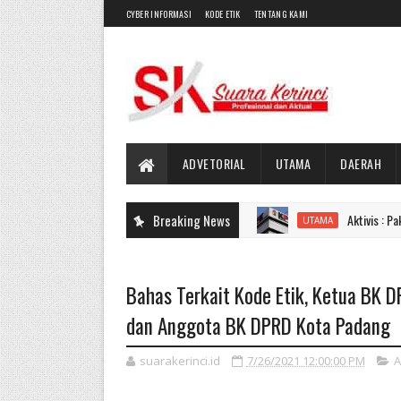
CYBER INFORMASI
KODE ETIK
TENTANG KAMI
ADVETORIAL
UTAMA
DAERAH
Breaking News
Aktivis : Pak KPK Sekali
UTAMA
Bahas Terkait Kode Etik, Ketua BK 
dan Anggota BK DPRD Kota Padang
suarakerinci.id
7/26/2021 12:00:00 PM
A