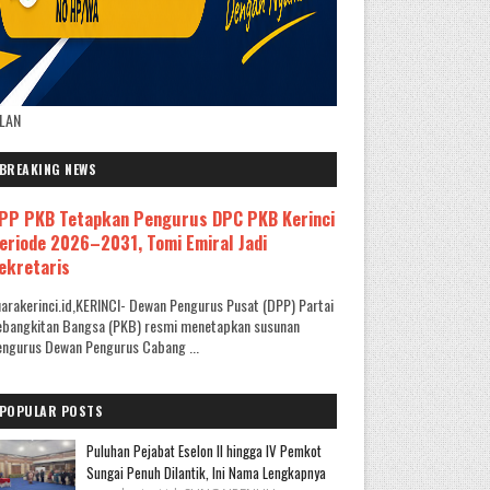
KLAN
BREAKING NEWS
PP PKB Tetapkan Pengurus DPC PKB Kerinci
eriode 2026–2031, Tomi Emiral Jadi
ekretaris
arakerinci.id,KERINCI- Dewan Pengurus Pusat (DPP) Partai
ebangkitan Bangsa (PKB) resmi menetapkan susunan
ngurus Dewan Pengurus Cabang ...
POPULAR POSTS
Puluhan Pejabat Eselon II hingga IV Pemkot
Sungai Penuh Dilantik, Ini Nama Lengkapnya