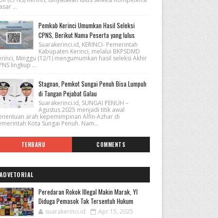
sar ...
Pemkab Kerinci Umumkan Hasil Seleksi
CPNS, Berikut Nama Peserta yang lulus
Suarakerinci.id, KERINCI- Pemerintah
Kabupaten Kerinci, melalui BKPSDMD
erinci, Minggu (12/1) mengumumkan hasil seleksi Akhir
NS lingkup ...
Stagnan, Pemkot Sungai Penuh Bisa Lumpuh
di Tangan Pejabat Galau
Suarakerinci.id, SUNGAI PENUH –
Agustus 2025 menjadi titik awal
enentuan arah kepemimpinan Alfin-Azhar di
emerintah Kota Sungai Penuh. Nam...
TERBARU
COMMENTS
ADVETORIAL
Peredaran Rokok Illegal Makin Marak, YI
Diduga Pemasok Tak Tersentuh Hukum
suarakerinci.id
Apr 15, 2025