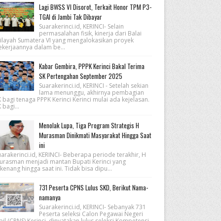
Lagi BWSS VI Disorot, Terkait Honor TPM P3-
TGAI di Jambi Tak Dibayar
Suarakerinci.id, KERINCI- Selain
permasalahan fisik, kinerja dari Balai
ilayah Sumatera VI yang mengalokasikan proyek
ekerjaannya dalam be...
Kabar Gembira, PPPK Kerinci Bakal Terima
SK Pertengahan September 2025
Suarakerinci.id, KERINCI - Setelah sekian
lama menunggu, akhirnya pembagian
 bagi tenaga PPPK Kerinci Kerinci mulai ada kejelasan.
 bagi...
Menolak Lupa, Tiga Program Strategis H
Murasman Dinikmati Masyarakat Hingga Saat
ini
arakerinci.id, KERINCI- Beberapa periode terakhir, H
urasman menjadi mantan Bupati Kerinci yang
kenang hingga saat ini. Tidak bisa dipu...
731 Peserta CPNS Lulus SKD, Berikut Nama-
namanya
Suarakerinci.id, KERINCI- Sebanyak 731
Peserta seleksi Calon Pegawai Negeri
pil (CPNS) Kerinci, dinyatakan lulus seleksi Kompetensi