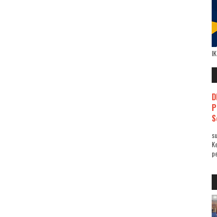
I
D
P
S
su
K
pe