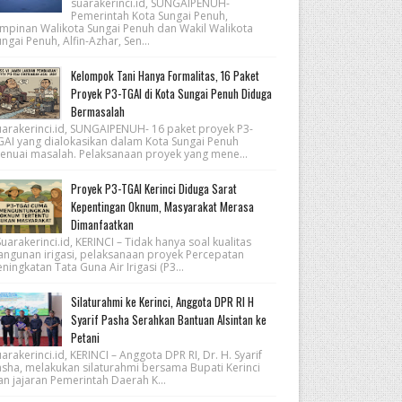
suarakerinci.id, SUNGAIPENUH-
Pemerintah Kota Sungai Penuh,
impinan Walikota Sungai Penuh dan Wakil Walikota
ngai Penuh, Alfin-Azhar, Sen...
Kelompok Tani Hanya Formalitas, 16 Paket
Proyek P3-TGAI di Kota Sungai Penuh Diduga
Bermasalah
uarakerinci.id, SUNGAIPENUH- 16 paket proyek P3-
GAI yang dialokasikan dalam Kota Sungai Penuh
enuai masalah. Pelaksanaan proyek yang mene...
Proyek P3-TGAI Kerinci Diduga Sarat
Kepentingan Oknum, Masyarakat Merasa
Dimanfaatkan
arakerinci.id, KERINCI – Tidak hanya soal kualitas
angunan irigasi, pelaksanaan proyek Percepatan
ningkatan Tata Guna Air Irigasi (P3...
Silaturahmi ke Kerinci, Anggota DPR RI H
Syarif Pasha Serahkan Bantuan Alsintan ke
Petani
arakerinci.id, KERINCI – Anggota DPR RI, Dr. H. Syarif
asha, melakukan silaturahmi bersama Bupati Kerinci
an jajaran Pemerintah Daerah K...