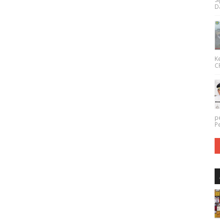
Da
K
CP
p
P