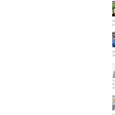
W
p
SK
SK
Su
M
di
Si