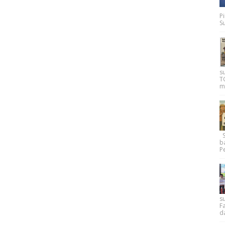
P
Su
s
T
m
Su
b
Pe
su
F
d