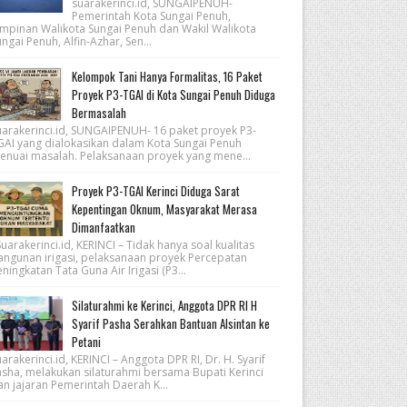
suarakerinci.id, SUNGAIPENUH-
Pemerintah Kota Sungai Penuh,
impinan Walikota Sungai Penuh dan Wakil Walikota
ngai Penuh, Alfin-Azhar, Sen...
Kelompok Tani Hanya Formalitas, 16 Paket
Proyek P3-TGAI di Kota Sungai Penuh Diduga
Bermasalah
uarakerinci.id, SUNGAIPENUH- 16 paket proyek P3-
GAI yang dialokasikan dalam Kota Sungai Penuh
enuai masalah. Pelaksanaan proyek yang mene...
Proyek P3-TGAI Kerinci Diduga Sarat
Kepentingan Oknum, Masyarakat Merasa
Dimanfaatkan
arakerinci.id, KERINCI – Tidak hanya soal kualitas
angunan irigasi, pelaksanaan proyek Percepatan
ningkatan Tata Guna Air Irigasi (P3...
Silaturahmi ke Kerinci, Anggota DPR RI H
Syarif Pasha Serahkan Bantuan Alsintan ke
Petani
arakerinci.id, KERINCI – Anggota DPR RI, Dr. H. Syarif
asha, melakukan silaturahmi bersama Bupati Kerinci
an jajaran Pemerintah Daerah K...