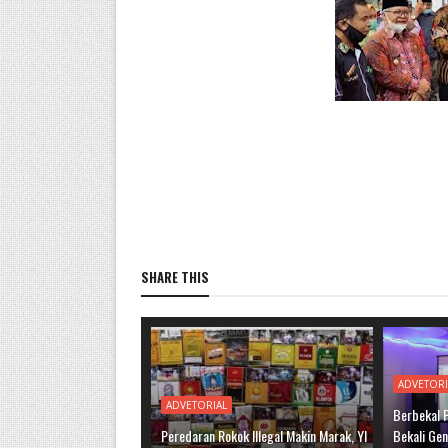
SHARE THIS
ADVETORI
ADVETORIAL
Berbekal 
Peredaran Rokok Illegal Makin Marak, YI
Bekali Ge