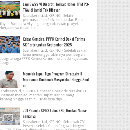
Lagi BWSS VI Disorot, Terkait Honor TPM P3-
TGAI di Jambi Tak Dibayar
Suarakerinci.id, KERINCI- Selain
permasalahan fisik, kinerja dari Balai
ilayah Sumatera VI yang mengalokasikan proyek
ekerjaannya dalam be...
Kabar Gembira, PPPK Kerinci Bakal Terima
SK Pertengahan September 2025
Suarakerinci.id, KERINCI - Setelah sekian
lama menunggu, akhirnya pembagian
 bagi tenaga PPPK Kerinci Kerinci mulai ada kejelasan.
 bagi...
Menolak Lupa, Tiga Program Strategis H
Murasman Dinikmati Masyarakat Hingga Saat
ini
arakerinci.id, KERINCI- Beberapa periode terakhir, H
urasman menjadi mantan Bupati Kerinci yang
kenang hingga saat ini. Tidak bisa dipu...
731 Peserta CPNS Lulus SKD, Berikut Nama-
namanya
Suarakerinci.id, KERINCI- Sebanyak 731
Peserta seleksi Calon Pegawai Negeri
pil (CPNS) Kerinci, dinyatakan lulus seleksi Kompetensi