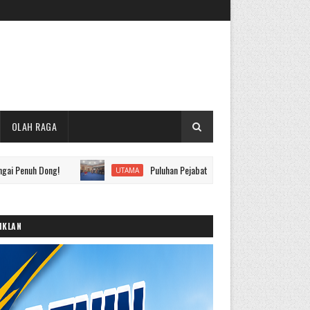
OLAH RAGA
ong!
Puluhan Pejabat Eselon II hingga IV Pemkot Sungai Penuh 
UTAMA
IKLAN