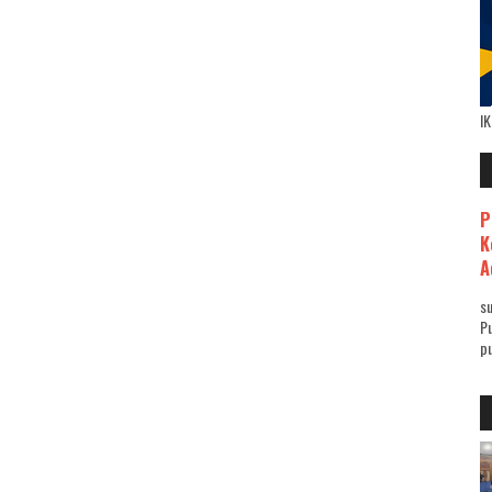
I
P
K
A
su
Pu
pu