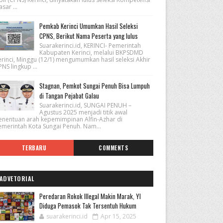
sar ...
Pemkab Kerinci Umumkan Hasil Seleksi
CPNS, Berikut Nama Peserta yang lulus
Suarakerinci.id, KERINCI- Pemerintah
Kabupaten Kerinci, melalui BKPSDMD
erinci, Minggu (12/1) mengumumkan hasil seleksi Akhir
NS lingkup ...
Stagnan, Pemkot Sungai Penuh Bisa Lumpuh
di Tangan Pejabat Galau
Suarakerinci.id, SUNGAI PENUH –
Agustus 2025 menjadi titik awal
enentuan arah kepemimpinan Alfin-Azhar di
emerintah Kota Sungai Penuh. Nam...
TERBARU
COMMENTS
ADVETORIAL
Peredaran Rokok Illegal Makin Marak, YI
Diduga Pemasok Tak Tersentuh Hukum
suarakerinci.id
Apr 15, 2025