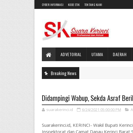
CYBER INFORMASI
KODE ETIK
TENTANG KAMI
ADVETORIAL
UTAMA
DAERAH
Breaking News
Didampingi Wabup, Sekda Asraf Ber
suarakerinci.id
6/24/2021 05:00:00 PM
A
Suarakerinci.id, KERINCI- Wakil Bupati Kerinc
Inspektorat dan Camat Danau Kerinci Barat 