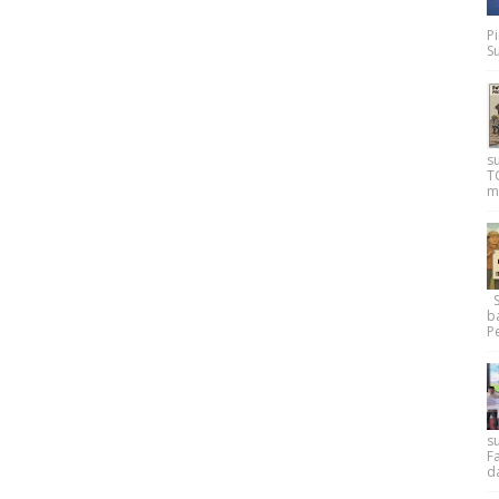
P
Su
s
T
m
Su
b
Pe
su
F
d