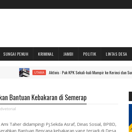
SUNGAI PENUH
KRIMINAL
JAMBI
POLITIK
LINTAS DESA
Aktivis : Pak KPK Sekali-kali Mampir ke Kerinci dan Sungai Penuh D
UTAMA
ikan Bantuan Kebakaran di Semerap
dvetorial
i Ami Taher didampingi Pj.Sekda Asraf, Dinas Sosial, BPBD,
Serahkan Bantuan Bencana kebakaran yang terjadi di Desa