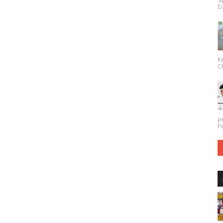
Da
K
CP
p
P