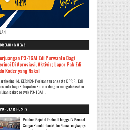
KLAN
BREAKING NEWS
erjuangan P3-TGAI Edi Purwanto Bagi
erinci Di Apresiasi, Aktivis; Lapor Pak Edi
da Kader yang Nakal
arakerinci.id, KERINCI- Perjuangan anggota DPR RI, Edi
rwanto bagi Kabupaten Kerinci dengan mengalokasikan
luhan paket proyek P3-TGAI ...
POPULAR POSTS
Puluhan Pejabat Eselon II hingga IV Pemkot
Sungai Penuh Dilantik, Ini Nama Lengkapnya