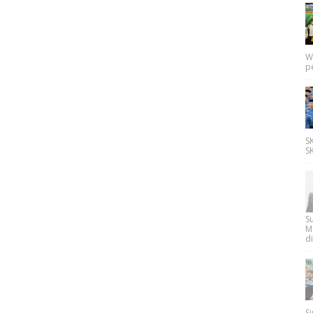
W
p
SK
SK
Su
M
di
Si