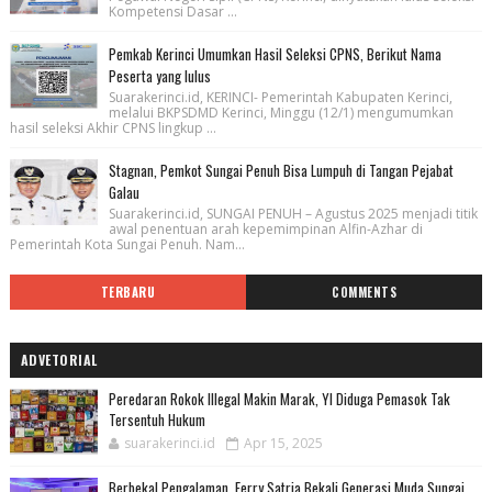
Kompetensi Dasar ...
Pemkab Kerinci Umumkan Hasil Seleksi CPNS, Berikut Nama
Peserta yang lulus
Suarakerinci.id, KERINCI- Pemerintah Kabupaten Kerinci,
melalui BKPSDMD Kerinci, Minggu (12/1) mengumumkan
hasil seleksi Akhir CPNS lingkup ...
Stagnan, Pemkot Sungai Penuh Bisa Lumpuh di Tangan Pejabat
Galau
Suarakerinci.id, SUNGAI PENUH – Agustus 2025 menjadi titik
awal penentuan arah kepemimpinan Alfin-Azhar di
Pemerintah Kota Sungai Penuh. Nam...
TERBARU
COMMENTS
ADVETORIAL
Peredaran Rokok Illegal Makin Marak, YI Diduga Pemasok Tak
Tersentuh Hukum
suarakerinci.id
Apr 15, 2025
Berbekal Pengalaman, Ferry Satria Bekali Generasi Muda Sungai