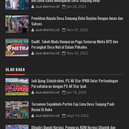
Bersama-sama Memajukan Desa Simpang Belui
suarakerinci.id
Jan 26, 2023
Pemilihan Kepala Desa Simpang Belui Bejalan Dengan Aman dan
Sukses
suarakerinci.id
Nov 07, 2022
Daufit, Tokoh Muda Hamparan Pugu Semurup Minta BPD dan
Perangkat Desa Netral Dalam Pilkades
suarakerinci.id
Nov 02, 2022
OLAH RAGA
Jadi Ajang Silatulrahmi, PS All Star IPKM Gelar Pertandingan
Persahabaran dengan PS All Star Ipuh
suarakerinci.id
Jun 18, 2023
Turnamen Sepakbola Portim Cup Lima Desa Tanjung Pauh
Resmi Di Buka
suarakerinci.id
Sept 19, 2022
Dihadiri Bupati Kerinci, Pengurus KONI Kerinci Dilantik dan