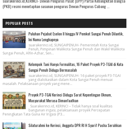
suarakerinci.id,KERINCI- Dewan Pengurus Pusat (DPP) Partai Kebangkitan Bangsa
(PKB) resmi menetapkan susunan pengurus Dewan Pengurus Cabang ...
POPULAR POSTS
Puluhan Pejabat Eselon II hingga IV Pemkot Sungai Penuh Dilantik,
Ini Nama Lengkapnya
suarakerinci.id, SUNGAIPENUH- Pemerintah Kota Sungai
Penuh, Pimpinan Walikota Sungai Penuh dan Wakil Walikota
Sungai Penuh, Alfin-Azhar, Sen...
Kelompok Tani Hanya Formalitas, 16 Paket Proyek P3-TGAI di Kota
Sungai Penuh Diduga Bermasalah
suarakerinci.id, SUNGAIPENUH- 16 paket proyek P3-TGAI
yang dialokasikan dalam Kota Sungai Penuh menuai
masalah. Pelaksanaan proyek yang mene...
Proyek P3-TGAI Kerinci Diduga Sarat Kepentingan Oknum,
Masyarakat Merasa Dimanfaatkan
Suarakerinci.id, KERINCI – Tidak hanya soal kualitas
bangunan irigasi, pelaksanaan proyek Percepatan
Peningkatan Tata Guna Air Irigasi (P3...
Silaturahmi ke Kerinci, Anggota DPR RI H Syarif Pasha Serahkan