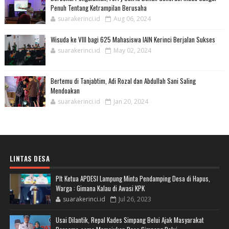
Penuh Tentang Ketrampilan Berusaha
suarakerinci.id
Aug 06, 2024
Wisuda ke VIII bagi 625 Mahasiswa IAIN Kerinci Berjalan Sukses
suarakerinci.id
May 02, 2024
Bertemu di Tanjabtim, Adi Rozal dan Abdullah Sani Saling
Mendoakan
suarakerinci.id
Jan 20, 2024
LINTAS DESA
Plt Ketua APDESI Lampung Minta Pendamping Desa di Hapus,
Warga : Gimana Kalau di Awasi KPK
suarakerinci.id
Jul 26, 2023
Usai Dilantik, Repal Kades Simpang Belui Ajak Masyarakat