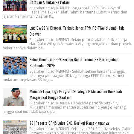
Bantuan Alsintan ke Petani
suarakerinci.id, KERINCI – Anggota DPR RI, Dr. H. Syarif
Fasha, melakukan silaturahmi bersama Bupati Kerinci dan
jajaran Pemerintah Daerah K...
Lagi BWSS VI Disorot, Terkait Honor TPM P3-TGAI di Jambi Tak
Dibayar
Suarakerinci.id, KERINCI- Selain permasalahan fisik, kinerja
dari Balai Wilayah Sumatera VI yang mengalokasikan proyek
pekerjaannya dalam be...
Kabar Gembira, PPPK Kerinci Bakal Terima SK Pertengahan
September 2025
Suarakerinci.id, KERINCI - Setelah sekian lama menunggu,
akhirnya pembagian SK bagi tenaga PPPK Kerinci Kerinci
mulai ada kejelasan. SK bagi...
Menolak Lupa, Tiga Program Strategis H Murasman Dinikmati
Masyarakat Hingga Saat ini
Suarakerinci.id, KERINCI- Beberapa periode terakhir, H
Murasman menjadi mantan Bupati Kerinci yang dikenang
hingga saat ini. Tidak bisa dipu...
731 Peserta CPNS Lulus SKD, Berikut Nama-namanya
Suarakerinci.id, KERINCI- Sebanyak 731 Peserta seleksi Calon
Pegawai Negeri Sipil (CPNS) Kerinci, dinyatakan lulus seleksi