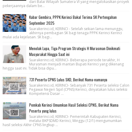
dari Balai Wilayah Sumatera VI yang mengalokasikan proyek
pekerjaannya dalam be...
Kabar Gembira, PPPK Kerinci Bakal Terima SK Pertengahan
September 2025
Suarakerinci.id, KERINCI - Setelah sekian lama menunggu,
akhirnya pembagian SK bagi tenaga PPPK Kerinci Kerinci
mulai ada kejelasan. SK bagi...
Menolak Lupa, Tiga Program Strategis H Murasman Dinikmati
Masyarakat Hingga Saat ini
Suarakerinci.id, KERINCI- Beberapa periode terakhir, H
Murasman menjadi mantan Bupati Kerinci yang dikenang
hingga saat ini. Tidak bisa dipu...
731 Peserta CPNS Lulus SKD, Berikut Nama-namanya
Suarakerinci.id, KERINCI- Sebanyak 731 Peserta seleksi Calon
Pegawai Negeri Sipil (CPNS) Kerinci, dinyatakan lulus seleksi
Kompetensi Dasar ...
Pemkab Kerinci Umumkan Hasil Seleksi CPNS, Berikut Nama
Peserta yang lulus
Suarakerinci.id, KERINCI- Pemerintah Kabupaten Kerinci,
melalui BKPSDMD Kerinci, Minggu (12/1) mengumumkan
hasil seleksi Akhir CPNS lingkup ...