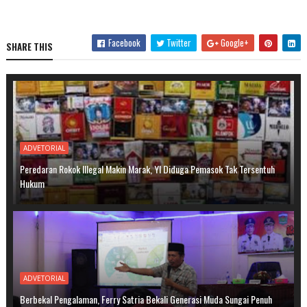
Facebook
Twitter
Google+
SHARE THIS
ADVETORIAL
Peredaran Rokok Illegal Makin Marak, YI Diduga Pemasok Tak Tersentuh
Hukum
ADVETORIAL
Berbekal Pengalaman, Ferry Satria Bekali Generasi Muda Sungai Penuh