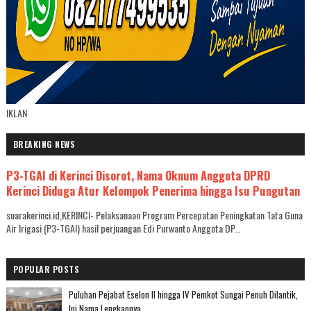
IKLAN
BREAKING NEWS
P3-TGAI di Kerinci Disorot, Nama Oknum Anggota DPRD
Kerinci Diduga Atur Kelompok Penerima hingga Isu Pungutan
suarakerinci.id,KERINCI- Pelaksanaan Program Percepatan Peningkatan Tata Guna
Air Irigasi (P3-TGAI) hasil perjuangan Edi Purwanto Anggota DP...
POPULAR POSTS
Puluhan Pejabat Eselon II hingga IV Pemkot Sungai Penuh Dilantik,
Ini Nama Lengkapnya