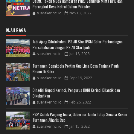
Daufit, Tokoh Muda Hamparan Pugu Semurup Minta BPD dan
Perangkat Desa Netral Dalam Pilkades
suarakerinci.id
Nov 02, 2022
OLAH RAGA
Jadi Ajang Silatulrahmi, PS All Star IPKM Gelar Pertandingan
Persahabaran dengan PS All Star Ipuh
suarakerinci.id
Jun 18, 2023
Turnamen Sepakbola Portim Cup Lima Desa Tanjung Pauh
Resmi Di Buka
suarakerinci.id
Sept 19, 2022
Dihadiri Bupati Kerinci, Pengurus KONI Kerinci Dilantik dan
Dikukuhkan
suarakerinci.id
Feb 26, 2022
PSP Siulak Panjang Juara, Gubernur Jambi Tutup Secara Resmi
Turnamen Alharis Cup
suarakerinci.id
Jan 15, 2022