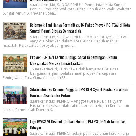
suarakerinci.id, SUNGAIPENUH- Pemerintah Kota Sungai
Penuh, Pimpinan Walikota Sungai Penuh dan Wakil Walikota
Sungai Penuh, Alfin-Azhar, Sen...
Kelompok Tani Hanya Formalitas, 16 Paket Proyek P3-TGAI di Kota
Sungai Penuh Diduga Bermasalah
suarakerinci.id, SUNGAIPENUH- 16 paket proyek P3-TGAI
yang dialokasikan dalam Kota Sungai Penuh menuai
masalah. Pelaksanaan proyek yang mene...
Proyek P3-TGAI Kerinci Diduga Sarat Kepentingan Oknum,
Masyarakat Merasa Dimanfaatkan
Suarakerinci.id, KERINCI – Tidak hanya soal kualitas
bangunan irigasi, pelaksanaan proyek Percepatan
Peningkatan Tata Guna Air Irigasi (P3...
Silaturahmi ke Kerinci, Anggota DPR RI H Syarif Pasha Serahkan
Bantuan Alsintan ke Petani
suarakerinci.id, KERINCI – Anggota DPR RI, Dr. H. Syarif
Fasha, melakukan silaturahmi bersama Bupati Kerinci dan
jajaran Pemerintah Daerah K...
Lagi BWSS VI Disorot, Terkait Honor TPM P3-TGAI di Jambi Tak
Dibayar
Suarakerinci.id, KERINCI- Selain permasalahan fisik, kinerja