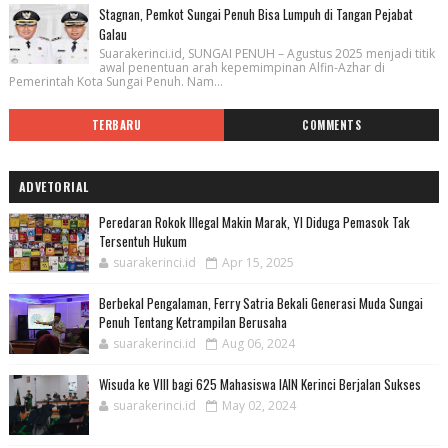
Stagnan, Pemkot Sungai Penuh Bisa Lumpuh di Tangan Pejabat
Galau
Suarakerinci.id, SUNGAI PENUH – Agustus 2025 menjadi titik
awal penentuan arah kepemimpinan Alfin-Azhar di
Pemerintah Kota Sungai Penuh. Nam...
TERBARU
COMMENTS
ADVETORIAL
Peredaran Rokok Illegal Makin Marak, YI Diduga Pemasok Tak
Tersentuh Hukum
suarakerinci.id
Apr 15, 2025
Berbekal Pengalaman, Ferry Satria Bekali Generasi Muda Sungai
Penuh Tentang Ketrampilan Berusaha
suarakerinci.id
Aug 06, 2024
Wisuda ke VIII bagi 625 Mahasiswa IAIN Kerinci Berjalan Sukses
suarakerinci.id
May 02, 2024