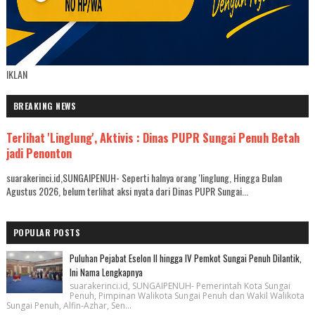
IKLAN
BREAKING NEWS
Terlihat 'Linglung', Aktivis : Dinas PUPR Sungai Penuh Betah
jadi Penonton
suarakerinci.id,SUNGAIPENUH- Seperti halnya orang 'linglung, Hingga Bulan
Agustus 2026, belum terlihat aksi nyata dari Dinas PUPR Sungai...
POPULAR POSTS
Puluhan Pejabat Eselon II hingga IV Pemkot Sungai Penuh Dilantik,
Ini Nama Lengkapnya
suarakerinci.id, SUNGAIPENUH- Pemerintah Kota Sungai
Penuh, Pimpinan Walikota Sungai Penuh dan Wakil Walikota
Sungai Penuh, Alfin-Azhar, Sen...