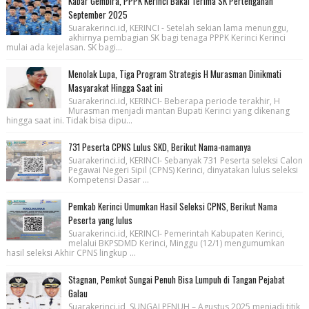
Kabar Gembira, PPPK Kerinci Bakal Terima SK Pertengahan
September 2025
Suarakerinci.id, KERINCI - Setelah sekian lama menunggu,
akhirnya pembagian SK bagi tenaga PPPK Kerinci Kerinci
mulai ada kejelasan. SK bagi...
Menolak Lupa, Tiga Program Strategis H Murasman Dinikmati
Masyarakat Hingga Saat ini
Suarakerinci.id, KERINCI- Beberapa periode terakhir, H
Murasman menjadi mantan Bupati Kerinci yang dikenang
hingga saat ini. Tidak bisa dipu...
731 Peserta CPNS Lulus SKD, Berikut Nama-namanya
Suarakerinci.id, KERINCI- Sebanyak 731 Peserta seleksi Calon
Pegawai Negeri Sipil (CPNS) Kerinci, dinyatakan lulus seleksi
Kompetensi Dasar ...
Pemkab Kerinci Umumkan Hasil Seleksi CPNS, Berikut Nama
Peserta yang lulus
Suarakerinci.id, KERINCI- Pemerintah Kabupaten Kerinci,
melalui BKPSDMD Kerinci, Minggu (12/1) mengumumkan
hasil seleksi Akhir CPNS lingkup ...
Stagnan, Pemkot Sungai Penuh Bisa Lumpuh di Tangan Pejabat
Galau
Suarakerinci.id, SUNGAI PENUH – Agustus 2025 menjadi titik