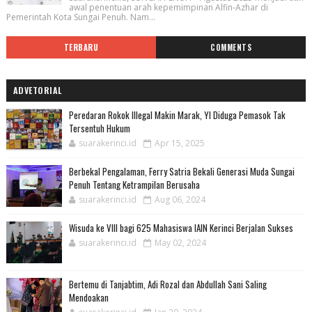
awal penentuan arah kepemimpinan Alfin-Azhar di
Pemerintah Kota Sungai Penuh. Nam...
TERBARU
COMMENTS
ADVETORIAL
Peredaran Rokok Illegal Makin Marak, YI Diduga Pemasok Tak
Tersentuh Hukum
suarakerinci.id
Apr 15, 2025
Berbekal Pengalaman, Ferry Satria Bekali Generasi Muda Sungai
Penuh Tentang Ketrampilan Berusaha
suarakerinci.id
Aug 06, 2024
Wisuda ke VIII bagi 625 Mahasiswa IAIN Kerinci Berjalan Sukses
suarakerinci.id
May 02, 2024
Bertemu di Tanjabtim, Adi Rozal dan Abdullah Sani Saling
Mendoakan