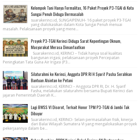
Kelompok Tani Hanya Formalitas, 16 Paket Proyek P3-TGAI di Kota
Sungai Penuh Diduga Bermasalah
suarakerinci.id, SUNGAIPENUH- 16 paket proyek P3-TGAI
yang dialokasikan dalam Kota Sungai Penuh menuai
masalah. Pelaksanaan proyek yang mene...
Proyek P3-TGAI Kerinci Diduga Sarat Kepentingan Oknum,
Masyarakat Merasa Dimanfaatkan
Suarakerinci.id, KERINCI – Tidak hanya soal kualitas
bangunan irigasi, pelaksanaan proyek Percepatan
Peningkatan Tata Guna Air Irigasi (P3...
Silaturahmi ke Kerinci, Anggota DPR RI H Syarif Pasha Serahkan
Bantuan Alsintan ke Petani
suarakerinci.id, KERINCI – Anggota DPR RI, Dr. H. Syarif
Fasha, melakukan silaturahmi bersama Bupati Kerinci dan
jajaran Pemerintah Daerah K...
Lagi BWSS VI Disorot, Terkait Honor TPM P3-TGAI di Jambi Tak
Dibayar
Suarakerinci.id, KERINCI- Selain permasalahan fisik, kinerja
dari Balai Wilayah Sumatera VI yang mengalokasikan proyek
pekerjaannya dalam be...