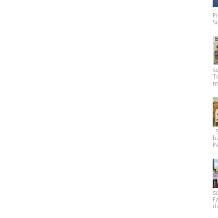
P
Su
s
T
m
Su
b
Pe
su
F
d