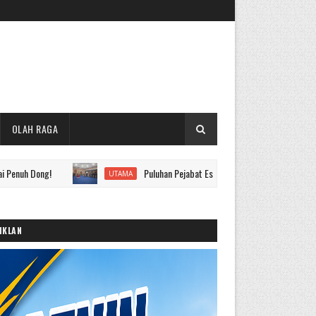
OLAH RAGA
!
Puluhan Pejabat Eselon II hingga IV Pemkot Sungai Penuh Di
UTAMA
IKLAN