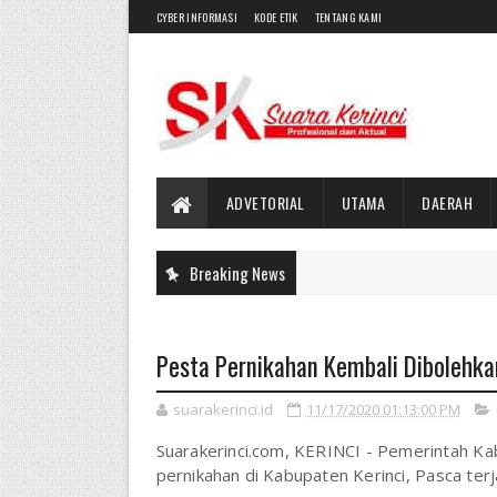
CYBER INFORMASI
KODE ETIK
TENTANG KAMI
ADVETORIAL
UTAMA
DAERAH
Breaking News
Pesta Pernikahan Kembali Dibolehkan
suarakerinci.id
11/17/2020 01:13:00 PM
Suarakerinci.com, KERINCI - Pemerintah Ka
pernikahan di Kabupaten Kerinci,
Pasca terj