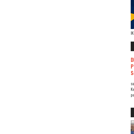
I
D
P
S
su
K
pe