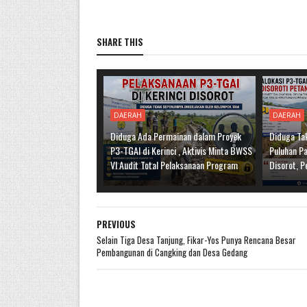
SHARE THIS
DAERAH
DAERAH
Diduga Ada Permainan dalam Proyek
Diduga Tak
P3-TGAI di Kerinci , Aktivis Minta BWSS
Puluhan Pa
VI Audit Total Pelaksanaan Program
Disorot, P
PREVIOUS
Selain Tiga Desa Tanjung, Fikar-Yos Punya Rencana Besar
Pembangunan di Cangking dan Desa Gedang