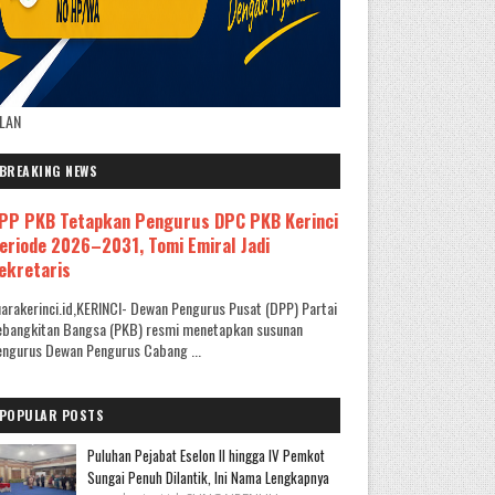
KLAN
BREAKING NEWS
PP PKB Tetapkan Pengurus DPC PKB Kerinci
eriode 2026–2031, Tomi Emiral Jadi
ekretaris
arakerinci.id,KERINCI- Dewan Pengurus Pusat (DPP) Partai
ebangkitan Bangsa (PKB) resmi menetapkan susunan
ngurus Dewan Pengurus Cabang ...
POPULAR POSTS
Puluhan Pejabat Eselon II hingga IV Pemkot
Sungai Penuh Dilantik, Ini Nama Lengkapnya