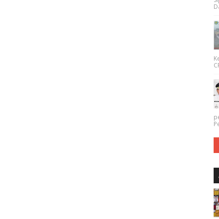
Da
K
CP
p
P