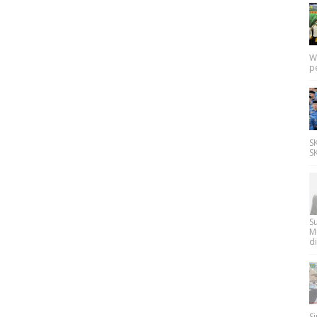
W
p
SK
SK
Su
M
di
Si