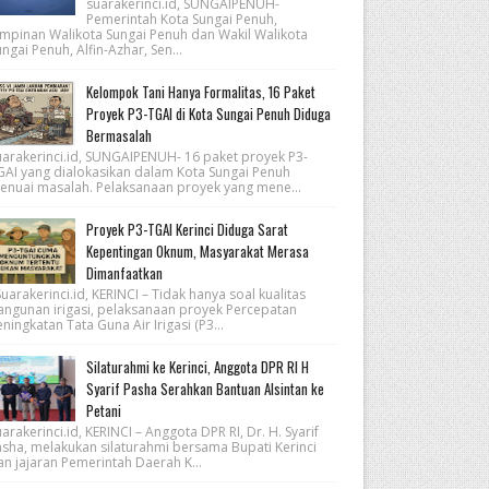
suarakerinci.id, SUNGAIPENUH-
Pemerintah Kota Sungai Penuh,
impinan Walikota Sungai Penuh dan Wakil Walikota
ngai Penuh, Alfin-Azhar, Sen...
Kelompok Tani Hanya Formalitas, 16 Paket
Proyek P3-TGAI di Kota Sungai Penuh Diduga
Bermasalah
uarakerinci.id, SUNGAIPENUH- 16 paket proyek P3-
GAI yang dialokasikan dalam Kota Sungai Penuh
enuai masalah. Pelaksanaan proyek yang mene...
Proyek P3-TGAI Kerinci Diduga Sarat
Kepentingan Oknum, Masyarakat Merasa
Dimanfaatkan
arakerinci.id, KERINCI – Tidak hanya soal kualitas
angunan irigasi, pelaksanaan proyek Percepatan
ningkatan Tata Guna Air Irigasi (P3...
Silaturahmi ke Kerinci, Anggota DPR RI H
Syarif Pasha Serahkan Bantuan Alsintan ke
Petani
arakerinci.id, KERINCI – Anggota DPR RI, Dr. H. Syarif
asha, melakukan silaturahmi bersama Bupati Kerinci
an jajaran Pemerintah Daerah K...