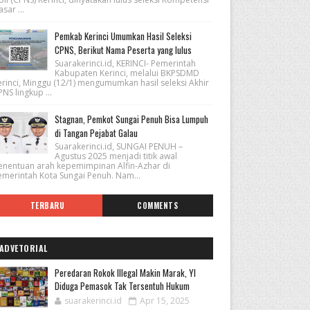
sar ...
Pemkab Kerinci Umumkan Hasil Seleksi
CPNS, Berikut Nama Peserta yang lulus
Suarakerinci.id, KERINCI- Pemerintah
Kabupaten Kerinci, melalui BKPSDMD
erinci, Minggu (12/1) mengumumkan hasil seleksi Akhir
NS lingkup ...
Stagnan, Pemkot Sungai Penuh Bisa Lumpuh
di Tangan Pejabat Galau
Suarakerinci.id, SUNGAI PENUH –
Agustus 2025 menjadi titik awal
enentuan arah kepemimpinan Alfin-Azhar di
emerintah Kota Sungai Penuh. Nam...
TERBARU
COMMENTS
ADVETORIAL
Peredaran Rokok Illegal Makin Marak, YI
Diduga Pemasok Tak Tersentuh Hukum
suarakerinci.id
Apr 15, 2025