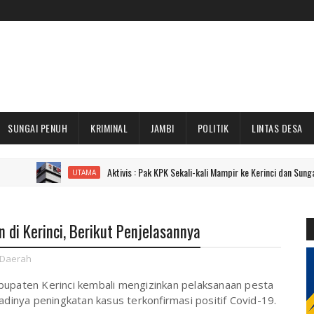
SUNGAI PENUH
KRIMINAL
JAMBI
POLITIK
LINTAS DESA
Aktivis : Pak KPK Sekali-kali Mampir ke Kerinci dan Sungai Penuh Dong
UTAMA
 di Kerinci, Berikut Penjelasannya
Daerah
bupaten Kerinci kembali mengizinkan pelaksanaan pesta
adinya peningkatan kasus terkonfirmasi positif Covid-19.