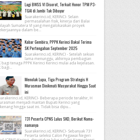
Lagi BWSS VI Disorot, Terkait Honor TPM P3-
TGAI di Jambi Tak Dibayar
Suarakerinci.id, KERINCI- Selain
permasalahan fisik, kinerja dari Balai
ilayah Sumatera VI yang mengalokasikan proyek
ekerjaannya dalam be...
Kabar Gembira, PPPK Kerinci Bakal Terima
SK Pertengahan September 2025
Suarakerinci.id, KERINCI - Setelah sekian
lama menunggu, akhirnya pembagian
 bagi tenaga PPPK Kerinci Kerinci mulai ada kejelasan.
 bagi...
Menolak Lupa, Tiga Program Strategis H
Murasman Dinikmati Masyarakat Hingga Saat
ini
arakerinci.id, KERINCI- Beberapa periode terakhir, H
urasman menjadi mantan Bupati Kerinci yang
kenang hingga saat ini. Tidak bisa dipu...
731 Peserta CPNS Lulus SKD, Berikut Nama-
namanya
Suarakerinci.id, KERINCI- Sebanyak 731
Peserta seleksi Calon Pegawai Negeri
pil (CPNS) Kerinci, dinyatakan lulus seleksi Kompetensi