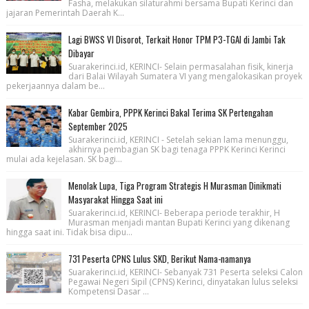
Fasha, melakukan silaturahmi bersama Bupati Kerinci dan
jajaran Pemerintah Daerah K...
Lagi BWSS VI Disorot, Terkait Honor TPM P3-TGAI di Jambi Tak
Dibayar
Suarakerinci.id, KERINCI- Selain permasalahan fisik, kinerja
dari Balai Wilayah Sumatera VI yang mengalokasikan proyek
pekerjaannya dalam be...
Kabar Gembira, PPPK Kerinci Bakal Terima SK Pertengahan
September 2025
Suarakerinci.id, KERINCI - Setelah sekian lama menunggu,
akhirnya pembagian SK bagi tenaga PPPK Kerinci Kerinci
mulai ada kejelasan. SK bagi...
Menolak Lupa, Tiga Program Strategis H Murasman Dinikmati
Masyarakat Hingga Saat ini
Suarakerinci.id, KERINCI- Beberapa periode terakhir, H
Murasman menjadi mantan Bupati Kerinci yang dikenang
hingga saat ini. Tidak bisa dipu...
731 Peserta CPNS Lulus SKD, Berikut Nama-namanya
Suarakerinci.id, KERINCI- Sebanyak 731 Peserta seleksi Calon
Pegawai Negeri Sipil (CPNS) Kerinci, dinyatakan lulus seleksi
Kompetensi Dasar ...