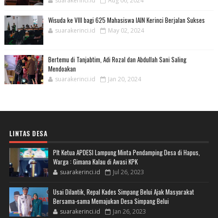
suarakerinci.id
Aug 06, 2024
Wisuda ke VIII bagi 625 Mahasiswa IAIN Kerinci Berjalan Sukses
suarakerinci.id
May 02, 2024
Bertemu di Tanjabtim, Adi Rozal dan Abdullah Sani Saling
Mendoakan
suarakerinci.id
Jan 20, 2024
LINTAS DESA
Plt Ketua APDESI Lampung Minta Pendamping Desa di Hapus,
Warga : Gimana Kalau di Awasi KPK
suarakerinci.id
Jul 26, 2023
Usai Dilantik, Repal Kades Simpang Belui Ajak Masyarakat
Bersama-sama Memajukan Desa Simpang Belui
suarakerinci.id
Jan 26, 2023