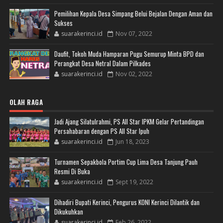
Pemilihan Kepala Desa Simpang Belui Bejalan Dengan Aman dan
Sukses
suarakerinci.id
Nov 07, 2022
Daufit, Tokoh Muda Hamparan Pugu Semurup Minta BPD dan
Perangkat Desa Netral Dalam Pilkades
suarakerinci.id
Nov 02, 2022
OLAH RAGA
Jadi Ajang Silatulrahmi, PS All Star IPKM Gelar Pertandingan
Persahabaran dengan PS All Star Ipuh
suarakerinci.id
Jun 18, 2023
Turnamen Sepakbola Portim Cup Lima Desa Tanjung Pauh
Resmi Di Buka
suarakerinci.id
Sept 19, 2022
Dihadiri Bupati Kerinci, Pengurus KONI Kerinci Dilantik dan
Dikukuhkan
suarakerinci.id
Feb 26, 2022