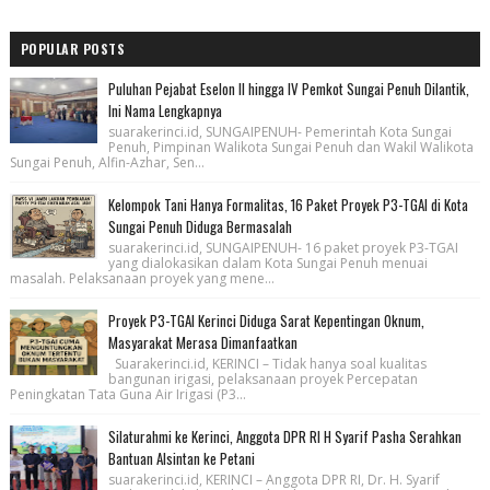
POPULAR POSTS
Puluhan Pejabat Eselon II hingga IV Pemkot Sungai Penuh Dilantik,
Ini Nama Lengkapnya
suarakerinci.id, SUNGAIPENUH- Pemerintah Kota Sungai
Penuh, Pimpinan Walikota Sungai Penuh dan Wakil Walikota
Sungai Penuh, Alfin-Azhar, Sen...
Kelompok Tani Hanya Formalitas, 16 Paket Proyek P3-TGAI di Kota
Sungai Penuh Diduga Bermasalah
suarakerinci.id, SUNGAIPENUH- 16 paket proyek P3-TGAI
yang dialokasikan dalam Kota Sungai Penuh menuai
masalah. Pelaksanaan proyek yang mene...
Proyek P3-TGAI Kerinci Diduga Sarat Kepentingan Oknum,
Masyarakat Merasa Dimanfaatkan
Suarakerinci.id, KERINCI – Tidak hanya soal kualitas
bangunan irigasi, pelaksanaan proyek Percepatan
Peningkatan Tata Guna Air Irigasi (P3...
Silaturahmi ke Kerinci, Anggota DPR RI H Syarif Pasha Serahkan
Bantuan Alsintan ke Petani
suarakerinci.id, KERINCI – Anggota DPR RI, Dr. H. Syarif