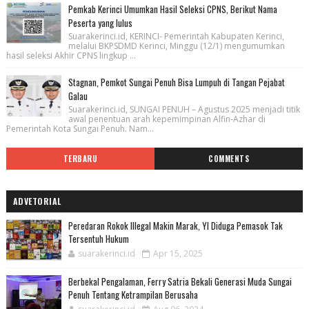
Pemkab Kerinci Umumkan Hasil Seleksi CPNS, Berikut Nama
Peserta yang lulus
Suarakerinci.id, KERINCI- Pemerintah Kabupaten Kerinci,
melalui BKPSDMD Kerinci, Minggu (12/1) mengumumkan
hasil seleksi Akhir CPNS lingkup ...
Stagnan, Pemkot Sungai Penuh Bisa Lumpuh di Tangan Pejabat
Galau
Suarakerinci.id, SUNGAI PENUH – Agustus 2025 menjadi titik
awal penentuan arah kepemimpinan Alfin-Azhar di
Pemerintah Kota Sungai Penuh. Nam...
TERBARU
COMMENTS
ADVETORIAL
Peredaran Rokok Illegal Makin Marak, YI Diduga Pemasok Tak
Tersentuh Hukum
suarakerinci.id
Apr 15, 2025
Berbekal Pengalaman, Ferry Satria Bekali Generasi Muda Sungai
Penuh Tentang Ketrampilan Berusaha