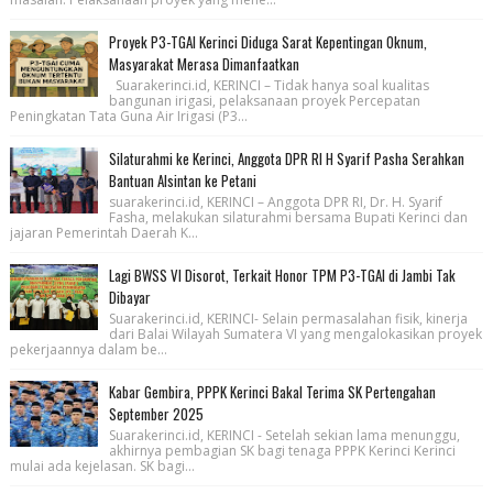
Proyek P3-TGAI Kerinci Diduga Sarat Kepentingan Oknum,
Masyarakat Merasa Dimanfaatkan
Suarakerinci.id, KERINCI – Tidak hanya soal kualitas
bangunan irigasi, pelaksanaan proyek Percepatan
Peningkatan Tata Guna Air Irigasi (P3...
Silaturahmi ke Kerinci, Anggota DPR RI H Syarif Pasha Serahkan
Bantuan Alsintan ke Petani
suarakerinci.id, KERINCI – Anggota DPR RI, Dr. H. Syarif
Fasha, melakukan silaturahmi bersama Bupati Kerinci dan
jajaran Pemerintah Daerah K...
Lagi BWSS VI Disorot, Terkait Honor TPM P3-TGAI di Jambi Tak
Dibayar
Suarakerinci.id, KERINCI- Selain permasalahan fisik, kinerja
dari Balai Wilayah Sumatera VI yang mengalokasikan proyek
pekerjaannya dalam be...
Kabar Gembira, PPPK Kerinci Bakal Terima SK Pertengahan
September 2025
Suarakerinci.id, KERINCI - Setelah sekian lama menunggu,
akhirnya pembagian SK bagi tenaga PPPK Kerinci Kerinci
mulai ada kejelasan. SK bagi...