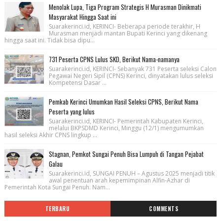
Menolak Lupa, Tiga Program Strategis H Murasman Dinikmati
Masyarakat Hingga Saat ini
Suarakerinci.id, KERINCI- Beberapa periode terakhir, H
Murasman menjadi mantan Bupati Kerinci yang dikenang
hingga saat ini. Tidak bisa dipu...
731 Peserta CPNS Lulus SKD, Berikut Nama-namanya
Suarakerinci.id, KERINCI- Sebanyak 731 Peserta seleksi Calon
Pegawai Negeri Sipil (CPNS) Kerinci, dinyatakan lulus seleksi
Kompetensi Dasar ...
Pemkab Kerinci Umumkan Hasil Seleksi CPNS, Berikut Nama
Peserta yang lulus
Suarakerinci.id, KERINCI- Pemerintah Kabupaten Kerinci,
melalui BKPSDMD Kerinci, Minggu (12/1) mengumumkan
hasil seleksi Akhir CPNS lingkup ...
Stagnan, Pemkot Sungai Penuh Bisa Lumpuh di Tangan Pejabat
Galau
Suarakerinci.id, SUNGAI PENUH – Agustus 2025 menjadi titik
awal penentuan arah kepemimpinan Alfin-Azhar di
Pemerintah Kota Sungai Penuh. Nam...
TERBARU
COMMENTS