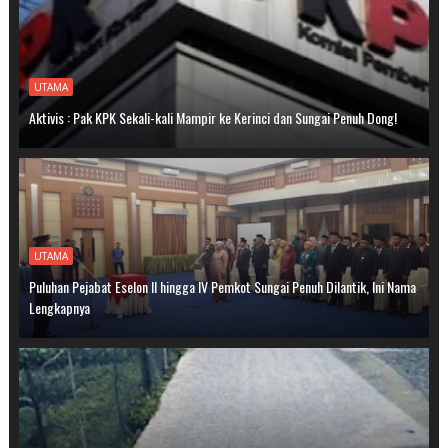
UTAMA
Aktivis : Pak KPK Sekali-kali Mampir ke Kerinci dan Sungai Penuh Dong!
UTAMA
Puluhan Pejabat Eselon II hingga IV Pemkot Sungai Penuh Dilantik, Ini Nama
Lengkapnya