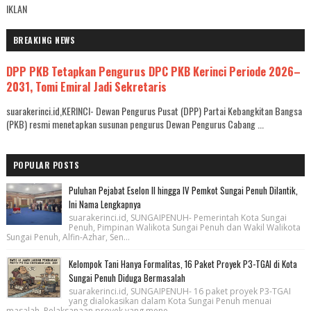
IKLAN
BREAKING NEWS
DPP PKB Tetapkan Pengurus DPC PKB Kerinci Periode 2026–
2031, Tomi Emiral Jadi Sekretaris
suarakerinci.id,KERINCI- Dewan Pengurus Pusat (DPP) Partai Kebangkitan Bangsa
(PKB) resmi menetapkan susunan pengurus Dewan Pengurus Cabang ...
POPULAR POSTS
Puluhan Pejabat Eselon II hingga IV Pemkot Sungai Penuh Dilantik,
Ini Nama Lengkapnya
suarakerinci.id, SUNGAIPENUH- Pemerintah Kota Sungai
Penuh, Pimpinan Walikota Sungai Penuh dan Wakil Walikota
Sungai Penuh, Alfin-Azhar, Sen...
Kelompok Tani Hanya Formalitas, 16 Paket Proyek P3-TGAI di Kota
Sungai Penuh Diduga Bermasalah
suarakerinci.id, SUNGAIPENUH- 16 paket proyek P3-TGAI
yang dialokasikan dalam Kota Sungai Penuh menuai
masalah. Pelaksanaan proyek yang mene...