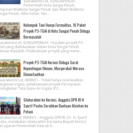
suarakerinci.id, SUNGAIPENUH-
Pemerintah Kota Sungai Penuh,
impinan Walikota Sungai Penuh dan Wakil Walikota
ngai Penuh, Alfin-Azhar, Sen...
Kelompok Tani Hanya Formalitas, 16 Paket
Proyek P3-TGAI di Kota Sungai Penuh Diduga
Bermasalah
uarakerinci.id, SUNGAIPENUH- 16 paket proyek P3-
GAI yang dialokasikan dalam Kota Sungai Penuh
enuai masalah. Pelaksanaan proyek yang mene...
Proyek P3-TGAI Kerinci Diduga Sarat
Kepentingan Oknum, Masyarakat Merasa
Dimanfaatkan
arakerinci.id, KERINCI – Tidak hanya soal kualitas
angunan irigasi, pelaksanaan proyek Percepatan
ningkatan Tata Guna Air Irigasi (P3...
Silaturahmi ke Kerinci, Anggota DPR RI H
Syarif Pasha Serahkan Bantuan Alsintan ke
Petani
arakerinci.id, KERINCI – Anggota DPR RI, Dr. H. Syarif
asha, melakukan silaturahmi bersama Bupati Kerinci
an jajaran Pemerintah Daerah K...