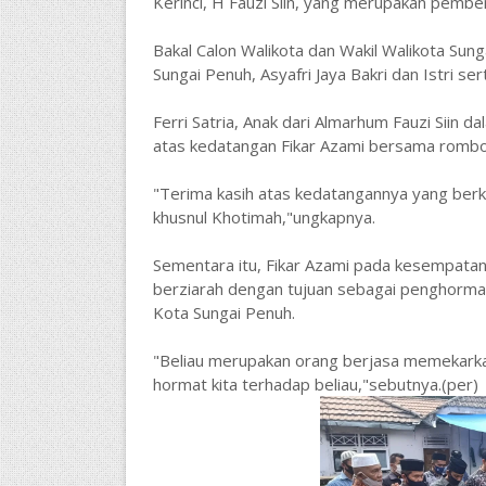
Kerinci, H Fauzi Siin, yang merupakan pembe
Bakal Calon Walikota dan Wakil Walikota Sung
Sungai Penuh, Asyafri Jaya Bakri dan Istri ser
Ferri Satria, Anak dari Almarhum Fauzi Siin
atas kedatangan Fikar Azami bersama romb
"Terima kasih atas kedatangannya yang berk
khusnul Khotimah,"ungkapnya.
Sementara itu, Fikar Azami pada kesempata
berziarah dengan tujuan sebagai penghormat
Kota Sungai Penuh.
"Beliau merupakan orang berjasa memekarka
hormat kita terhadap beliau,"sebutnya.(per)