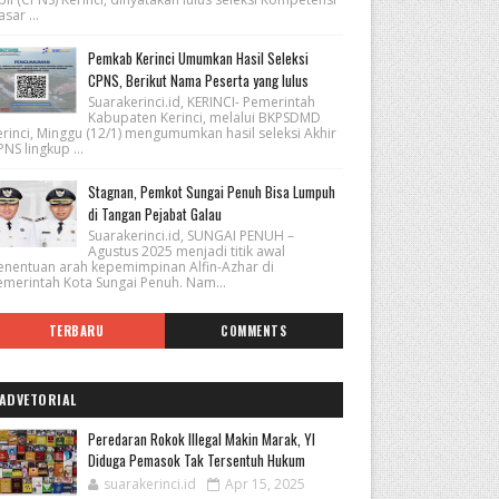
sar ...
Pemkab Kerinci Umumkan Hasil Seleksi
CPNS, Berikut Nama Peserta yang lulus
Suarakerinci.id, KERINCI- Pemerintah
Kabupaten Kerinci, melalui BKPSDMD
erinci, Minggu (12/1) mengumumkan hasil seleksi Akhir
NS lingkup ...
Stagnan, Pemkot Sungai Penuh Bisa Lumpuh
di Tangan Pejabat Galau
Suarakerinci.id, SUNGAI PENUH –
Agustus 2025 menjadi titik awal
enentuan arah kepemimpinan Alfin-Azhar di
emerintah Kota Sungai Penuh. Nam...
TERBARU
COMMENTS
ADVETORIAL
Peredaran Rokok Illegal Makin Marak, YI
Diduga Pemasok Tak Tersentuh Hukum
suarakerinci.id
Apr 15, 2025