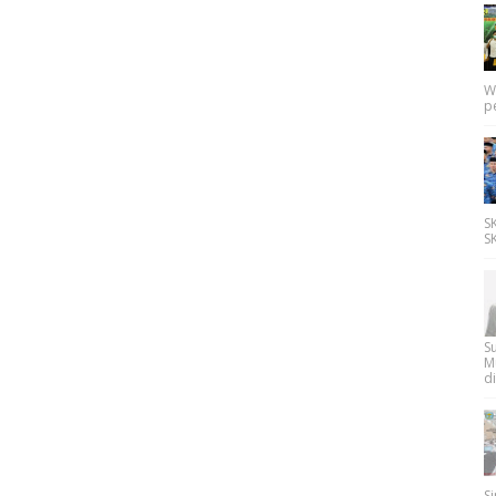
W
p
SK
SK
Su
M
di
Si