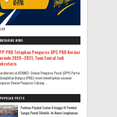
KLAN
BREAKING NEWS
PP PKB Tetapkan Pengurus DPC PKB Kerinci
eriode 2026–2031, Tomi Emiral Jadi
ekretaris
arakerinci.id,KERINCI- Dewan Pengurus Pusat (DPP) Partai
ebangkitan Bangsa (PKB) resmi menetapkan susunan
ngurus Dewan Pengurus Cabang ...
POPULAR POSTS
Puluhan Pejabat Eselon II hingga IV Pemkot
Sungai Penuh Dilantik, Ini Nama Lengkapnya