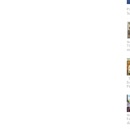
P
Su
s
T
m
Su
b
Pe
su
F
d