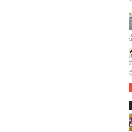
Da
K
CP
p
P