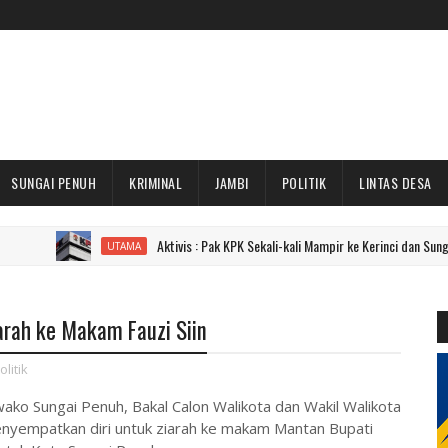
SUNGAI PENUH
KRIMINAL
JAMBI
POLITIK
LINTAS DESA
Aktivis : Pak KPK Sekali-kali Mampir ke Kerinci dan Sungai Penuh Don
UTAMA
arah ke Makam Fauzi Siin
olitik
ako Sungai Penuh, Bakal Calon Walikota dan Wakil Walikota
enyempatkan diri untuk ziarah ke makam Mantan Bupati