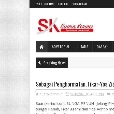
CYBER INFORMASI
KODE ETIK
TENTANG KAMI
ADVETORIAL
UTAMA
DAERAH
Breaking News
Sebagai Penghormatan, Fikar-Yos Zi
suarakerinci.id
9/20/2020 01:41:00 PM
P
Suarakerinci.com, SUNGAIPENUH- Jelang Pilw
sungai Penuh, Fikar Azami dan Yos Adrino m