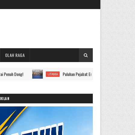
OLAH RAGA
g!
Puluhan Pejabat Eselon II hingga IV Pemkot Sungai Penuh D
UTAMA
IKLAN