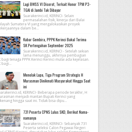
Lagi BWSS VI Disorot, Terkait Honor TPM P3-
TGAI di Jambi Tak Dibayar
Suarakerinci.id, KERINCI- Selain
permasalahan fisik, kinerja dari Balai
ilayah Sumatera VI yang mengalokasikan proyek
ekerjaannya dalam be...
Kabar Gembira, PPPK Kerinci Bakal Terima
SK Pertengahan September 2025
Suarakerinci.id, KERINCI - Setelah sekian
lama menunggu, akhirnya pembagian
 bagi tenaga PPPK Kerinci Kerinci mulai ada kejelasan.
 bagi...
Menolak Lupa, Tiga Program Strategis H
Murasman Dinikmati Masyarakat Hingga Saat
ini
arakerinci.id, KERINCI- Beberapa periode terakhir, H
urasman menjadi mantan Bupati Kerinci yang
kenang hingga saat ini. Tidak bisa dipu...
731 Peserta CPNS Lulus SKD, Berikut Nama-
namanya
Suarakerinci.id, KERINCI- Sebanyak 731
Peserta seleksi Calon Pegawai Negeri
pil (CPNS) Kerinci, dinyatakan lulus seleksi Kompetensi