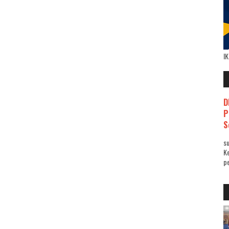
I
D
P
S
su
K
pe