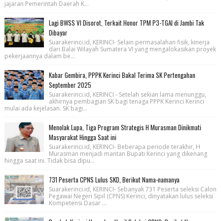
jajaran Pemerintah Daerah K...
Lagi BWSS VI Disorot, Terkait Honor TPM P3-TGAI di Jambi Tak
Dibayar
Suarakerinci.id, KERINCI- Selain permasalahan fisik, kinerja
dari Balai Wilayah Sumatera VI yang mengalokasikan proyek
pekerjaannya dalam be...
Kabar Gembira, PPPK Kerinci Bakal Terima SK Pertengahan
September 2025
Suarakerinci.id, KERINCI - Setelah sekian lama menunggu,
akhirnya pembagian SK bagi tenaga PPPK Kerinci Kerinci
mulai ada kejelasan. SK bagi...
Menolak Lupa, Tiga Program Strategis H Murasman Dinikmati
Masyarakat Hingga Saat ini
Suarakerinci.id, KERINCI- Beberapa periode terakhir, H
Murasman menjadi mantan Bupati Kerinci yang dikenang
hingga saat ini. Tidak bisa dipu...
731 Peserta CPNS Lulus SKD, Berikut Nama-namanya
Suarakerinci.id, KERINCI- Sebanyak 731 Peserta seleksi Calon
Pegawai Negeri Sipil (CPNS) Kerinci, dinyatakan lulus seleksi
Kompetensi Dasar ...