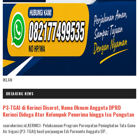
IKLAN
BREAKING NEWS
P3-TGAI di Kerinci Disorot, Nama Oknum Anggota DPRD
Kerinci Diduga Atur Kelompok Penerima hingga Isu Pungutan
suarakerinci.id,KERINCI- Pelaksanaan Program Percepatan Peningkatan Tata Guna
Air Irigasi (P3-TGAI) hasil perjuangan Edi Purwanto Anggota DP...