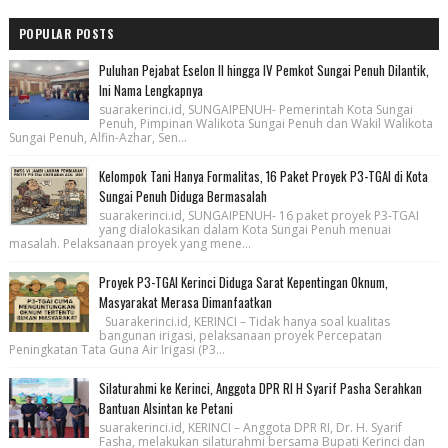
POPULAR POSTS
Puluhan Pejabat Eselon II hingga IV Pemkot Sungai Penuh Dilantik,
Ini Nama Lengkapnya
suarakerinci.id, SUNGAIPENUH- Pemerintah Kota Sungai
Penuh, Pimpinan Walikota Sungai Penuh dan Wakil Walikota
Sungai Penuh, Alfin-Azhar, Sen...
Kelompok Tani Hanya Formalitas, 16 Paket Proyek P3-TGAI di Kota
Sungai Penuh Diduga Bermasalah
suarakerinci.id, SUNGAIPENUH- 16 paket proyek P3-TGAI
yang dialokasikan dalam Kota Sungai Penuh menuai
masalah. Pelaksanaan proyek yang mene...
Proyek P3-TGAI Kerinci Diduga Sarat Kepentingan Oknum,
Masyarakat Merasa Dimanfaatkan
Suarakerinci.id, KERINCI – Tidak hanya soal kualitas
bangunan irigasi, pelaksanaan proyek Percepatan
Peningkatan Tata Guna Air Irigasi (P3...
Silaturahmi ke Kerinci, Anggota DPR RI H Syarif Pasha Serahkan
Bantuan Alsintan ke Petani
suarakerinci.id, KERINCI – Anggota DPR RI, Dr. H. Syarif
Fasha, melakukan silaturahmi bersama Bupati Kerinci dan