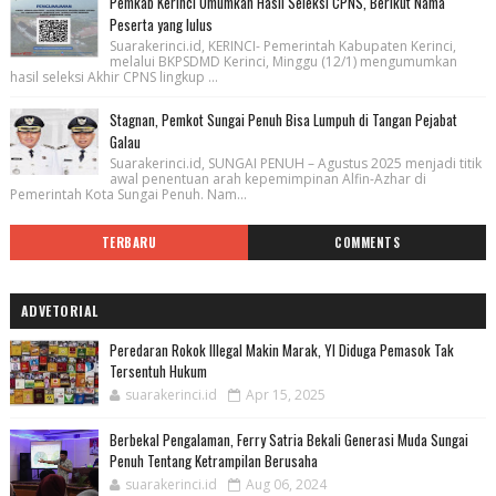
Pemkab Kerinci Umumkan Hasil Seleksi CPNS, Berikut Nama
Peserta yang lulus
Suarakerinci.id, KERINCI- Pemerintah Kabupaten Kerinci,
melalui BKPSDMD Kerinci, Minggu (12/1) mengumumkan
hasil seleksi Akhir CPNS lingkup ...
Stagnan, Pemkot Sungai Penuh Bisa Lumpuh di Tangan Pejabat
Galau
Suarakerinci.id, SUNGAI PENUH – Agustus 2025 menjadi titik
awal penentuan arah kepemimpinan Alfin-Azhar di
Pemerintah Kota Sungai Penuh. Nam...
TERBARU
COMMENTS
ADVETORIAL
Peredaran Rokok Illegal Makin Marak, YI Diduga Pemasok Tak
Tersentuh Hukum
suarakerinci.id
Apr 15, 2025
Berbekal Pengalaman, Ferry Satria Bekali Generasi Muda Sungai
Penuh Tentang Ketrampilan Berusaha
suarakerinci.id
Aug 06, 2024