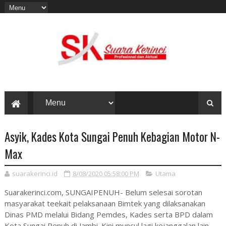
Asyik, Kades Kota Sungai Penuh Kebagian Motor N-
Max
suarakerinci.id
8/08/2020 05:58:00 PM
Utama
Suarakerinci.com, SUNGAIPENUH- Belum selesai sorotan
masyarakat teekait pelaksanaan Bimtek yang dilaksanakan
Dinas PMD melalui Bidang Pemdes, Kades serta BPD dalam
Kota Sungai Penuh di Jambi. Kini muncul lagi kejanggalan lain