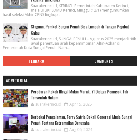
Suarakerinci.id, KERINCI- Pemerintah Kabupaten Kerinci,
melalui BKPSDMD Kerinci, Minggu (12/1) mengumumkan
hasil seleksi Akhir CPNS lingkup ...
Stagnan, Pemkot Sungai Penuh Bisa Lumpuh di Tangan Pejabat
Galau
Suarakerinci.id, SUNGAI PENUH – Agustus 2025 menjadi titik
awal penentuan arah kepemimpinan Alfin-Azhar di
Pemerintah Kota Sungai Penuh. Nam...
TERBARU
COMMENTS
ADVETORIAL
Peredaran Rokok Illegal Makin Marak, YI Diduga Pemasok Tak
Tersentuh Hukum
suarakerinci.id
Apr 15, 2025
Berbekal Pengalaman, Ferry Satria Bekali Generasi Muda Sungai
Penuh Tentang Ketrampilan Berusaha
suarakerinci.id
Aug 06, 2024