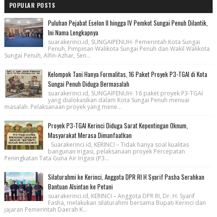
POPULAR POSTS
Puluhan Pejabat Eselon II hingga IV Pemkot Sungai Penuh Dilantik,
Ini Nama Lengkapnya
suarakerinci.id, SUNGAIPENUH- Pemerintah Kota Sungai
Penuh, Pimpinan Walikota Sungai Penuh dan Wakil Walikota
Sungai Penuh, Alfin-Azhar, Sen...
Kelompok Tani Hanya Formalitas, 16 Paket Proyek P3-TGAI di Kota
Sungai Penuh Diduga Bermasalah
suarakerinci.id, SUNGAIPENUH- 16 paket proyek P3-TGAI
yang dialokasikan dalam Kota Sungai Penuh menuai
masalah. Pelaksanaan proyek yang mene...
Proyek P3-TGAI Kerinci Diduga Sarat Kepentingan Oknum,
Masyarakat Merasa Dimanfaatkan
Suarakerinci.id, KERINCI – Tidak hanya soal kualitas
bangunan irigasi, pelaksanaan proyek Percepatan
Peningkatan Tata Guna Air Irigasi (P3...
Silaturahmi ke Kerinci, Anggota DPR RI H Syarif Pasha Serahkan
Bantuan Alsintan ke Petani
suarakerinci.id, KERINCI – Anggota DPR RI, Dr. H. Syarif
Fasha, melakukan silaturahmi bersama Bupati Kerinci dan
jajaran Pemerintah Daerah K...