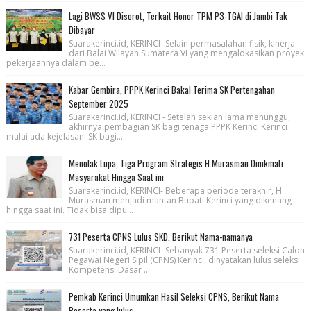
Lagi BWSS VI Disorot, Terkait Honor TPM P3-TGAI di Jambi Tak
Dibayar
Suarakerinci.id, KERINCI- Selain permasalahan fisik, kinerja
dari Balai Wilayah Sumatera VI yang mengalokasikan proyek
pekerjaannya dalam be...
Kabar Gembira, PPPK Kerinci Bakal Terima SK Pertengahan
September 2025
Suarakerinci.id, KERINCI - Setelah sekian lama menunggu,
akhirnya pembagian SK bagi tenaga PPPK Kerinci Kerinci
mulai ada kejelasan. SK bagi...
Menolak Lupa, Tiga Program Strategis H Murasman Dinikmati
Masyarakat Hingga Saat ini
Suarakerinci.id, KERINCI- Beberapa periode terakhir, H
Murasman menjadi mantan Bupati Kerinci yang dikenang
hingga saat ini. Tidak bisa dipu...
731 Peserta CPNS Lulus SKD, Berikut Nama-namanya
Suarakerinci.id, KERINCI- Sebanyak 731 Peserta seleksi Calon
Pegawai Negeri Sipil (CPNS) Kerinci, dinyatakan lulus seleksi
Kompetensi Dasar ...
Pemkab Kerinci Umumkan Hasil Seleksi CPNS, Berikut Nama
Peserta yang lulus