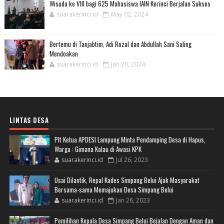
Wisuda ke VIII bagi 625 Mahasiswa IAIN Kerinci Berjalan Sukses
suarakerinci.id
May 02, 2024
Bertemu di Tanjabtim, Adi Rozal dan Abdullah Sani Saling
Mendoakan
suarakerinci.id
Jan 20, 2024
LINTAS DESA
Plt Ketua APDESI Lampung Minta Pendamping Desa di Hapus,
Warga : Gimana Kalau di Awasi KPK
suarakerinci.id
Jul 26, 2023
Usai Dilantik, Repal Kades Simpang Belui Ajak Masyarakat
Bersama-sama Memajukan Desa Simpang Belui
suarakerinci.id
Jan 26, 2023
Pemilihan Kepala Desa Simpang Belui Bejalan Dengan Aman dan