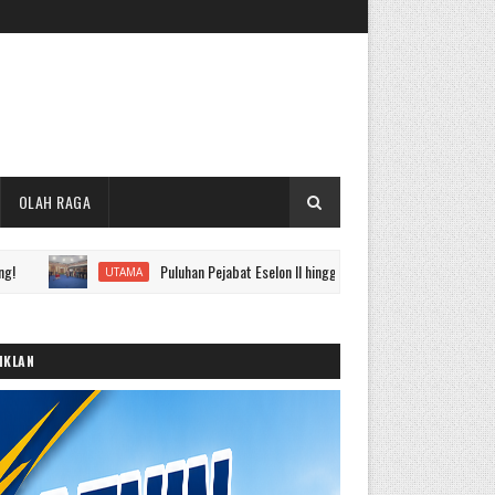
OLAH RAGA
Puluhan Pejabat Eselon II hingga IV Pemkot Sungai Penuh Dilantik, Ini
UTAMA
IKLAN