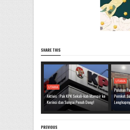
SHARE THIS
UTAMA
UTAMA
Puluhan Pe
Aktivis : Pak KPK Sekali-kali Mampir ke
Pemkot Sun
Kerinci dan Sungai Penuh Dong!
Lengkapn
PREVIOUS