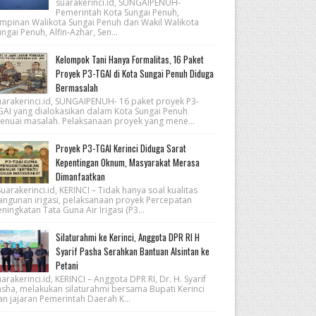
suarakerinci.id, SUNGAIPENUH-
Pemerintah Kota Sungai Penuh,
impinan Walikota Sungai Penuh dan Wakil Walikota
ngai Penuh, Alfin-Azhar, Sen...
Kelompok Tani Hanya Formalitas, 16 Paket
Proyek P3-TGAI di Kota Sungai Penuh Diduga
Bermasalah
uarakerinci.id, SUNGAIPENUH- 16 paket proyek P3-
GAI yang dialokasikan dalam Kota Sungai Penuh
enuai masalah. Pelaksanaan proyek yang mene...
Proyek P3-TGAI Kerinci Diduga Sarat
Kepentingan Oknum, Masyarakat Merasa
Dimanfaatkan
arakerinci.id, KERINCI – Tidak hanya soal kualitas
angunan irigasi, pelaksanaan proyek Percepatan
ningkatan Tata Guna Air Irigasi (P3...
Silaturahmi ke Kerinci, Anggota DPR RI H
Syarif Pasha Serahkan Bantuan Alsintan ke
Petani
arakerinci.id, KERINCI – Anggota DPR RI, Dr. H. Syarif
asha, melakukan silaturahmi bersama Bupati Kerinci
an jajaran Pemerintah Daerah K...