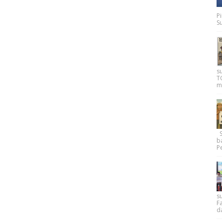
P
Su
s
T
m
Su
b
Pe
su
F
d