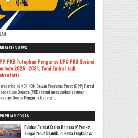
KLAN
BREAKING NEWS
PP PKB Tetapkan Pengurus DPC PKB Kerinci
eriode 2026–2031, Tomi Emiral Jadi
ekretaris
arakerinci.id,KERINCI- Dewan Pengurus Pusat (DPP) Partai
ebangkitan Bangsa (PKB) resmi menetapkan susunan
ngurus Dewan Pengurus Cabang ...
POPULAR POSTS
Puluhan Pejabat Eselon II hingga IV Pemkot
Sungai Penuh Dilantik, Ini Nama Lengkapnya