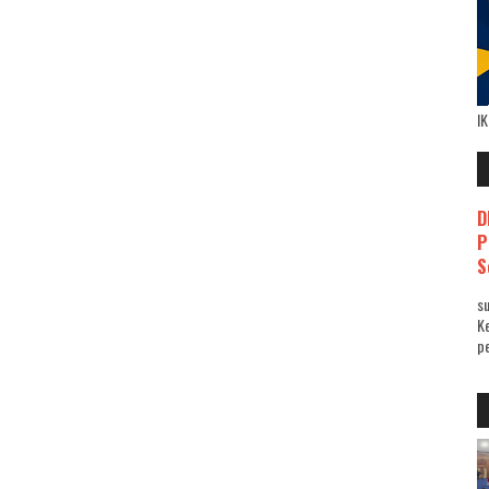
I
D
P
S
su
K
pe