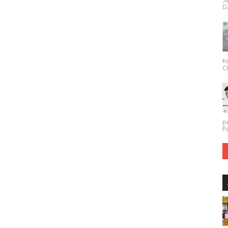
Da
K
CP
p
P