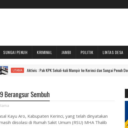
SUNGAI PENUH
KRIMINAL
JAMBI
POLITIK
LINTAS DESA
Aktivis : Pak KPK Sekali-kali Mampir ke Kerinci dan Sungai Penuh Dong!
MA
 19 Berangsur Sembuh
tama
sal Kayu Aro, Kabupaten Kerinci, yang telah dinyatakan
ni masih diisolasi di Rumah Sakit Umum (RSU) MHA Thalib