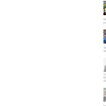
W
p
SK
SK
Su
M
di
Si