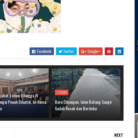
Facebook
Twitter
Google+
UTAMA
jabat Eselon II hingga IV
gai Penuh Dilantik, Ini Nama
Baru Dibangun, Jalan Batang Sangir
ya
Sudah Rusak dan Berdebu
NEXT