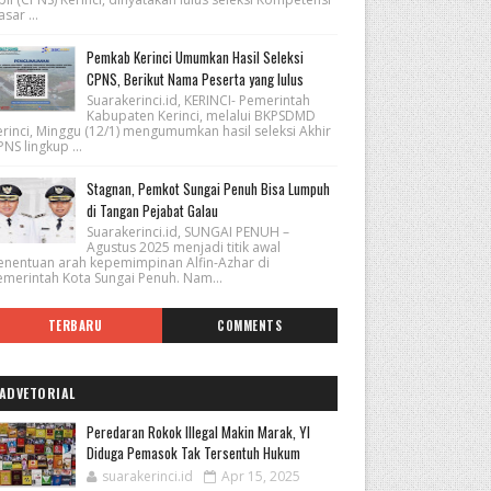
sar ...
Pemkab Kerinci Umumkan Hasil Seleksi
CPNS, Berikut Nama Peserta yang lulus
Suarakerinci.id, KERINCI- Pemerintah
Kabupaten Kerinci, melalui BKPSDMD
erinci, Minggu (12/1) mengumumkan hasil seleksi Akhir
NS lingkup ...
Stagnan, Pemkot Sungai Penuh Bisa Lumpuh
di Tangan Pejabat Galau
Suarakerinci.id, SUNGAI PENUH –
Agustus 2025 menjadi titik awal
enentuan arah kepemimpinan Alfin-Azhar di
emerintah Kota Sungai Penuh. Nam...
TERBARU
COMMENTS
ADVETORIAL
Peredaran Rokok Illegal Makin Marak, YI
Diduga Pemasok Tak Tersentuh Hukum
suarakerinci.id
Apr 15, 2025