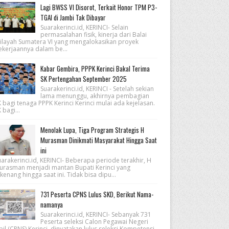
Lagi BWSS VI Disorot, Terkait Honor TPM P3-
TGAI di Jambi Tak Dibayar
Suarakerinci.id, KERINCI- Selain
permasalahan fisik, kinerja dari Balai
ilayah Sumatera VI yang mengalokasikan proyek
ekerjaannya dalam be...
Kabar Gembira, PPPK Kerinci Bakal Terima
SK Pertengahan September 2025
Suarakerinci.id, KERINCI - Setelah sekian
lama menunggu, akhirnya pembagian
 bagi tenaga PPPK Kerinci Kerinci mulai ada kejelasan.
 bagi...
Menolak Lupa, Tiga Program Strategis H
Murasman Dinikmati Masyarakat Hingga Saat
ini
arakerinci.id, KERINCI- Beberapa periode terakhir, H
urasman menjadi mantan Bupati Kerinci yang
kenang hingga saat ini. Tidak bisa dipu...
731 Peserta CPNS Lulus SKD, Berikut Nama-
namanya
Suarakerinci.id, KERINCI- Sebanyak 731
Peserta seleksi Calon Pegawai Negeri
pil (CPNS) Kerinci, dinyatakan lulus seleksi Kompetensi