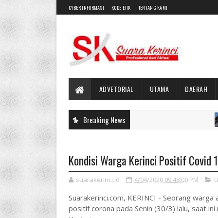
CYBER INFORMASI
KODE ETIK
TENTANG KAMI
ADVETORIAL
UTAMA
DAERAH
Breaking News
UTA
Kondisi Warga Kerinci Positif Covid
suarakerinci.id
4/04/2020 09:48:00 PM
U
Suarakerinci.com, KERINCI - Seorang warga a
positif corona pada Senin (30/3) lalu, saat i