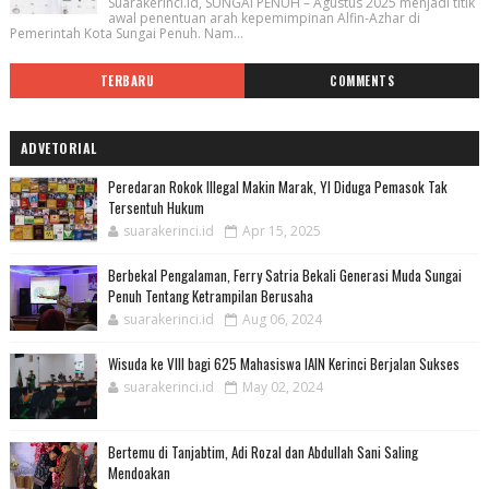
Suarakerinci.id, SUNGAI PENUH – Agustus 2025 menjadi titik
awal penentuan arah kepemimpinan Alfin-Azhar di
Pemerintah Kota Sungai Penuh. Nam...
TERBARU
COMMENTS
ADVETORIAL
Peredaran Rokok Illegal Makin Marak, YI Diduga Pemasok Tak
Tersentuh Hukum
suarakerinci.id
Apr 15, 2025
Berbekal Pengalaman, Ferry Satria Bekali Generasi Muda Sungai
Penuh Tentang Ketrampilan Berusaha
suarakerinci.id
Aug 06, 2024
Wisuda ke VIII bagi 625 Mahasiswa IAIN Kerinci Berjalan Sukses
suarakerinci.id
May 02, 2024
Bertemu di Tanjabtim, Adi Rozal dan Abdullah Sani Saling
Mendoakan