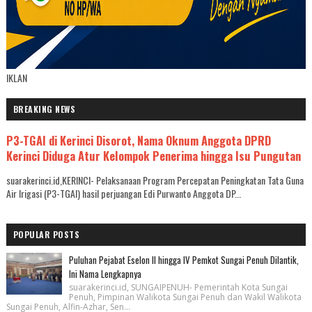
IKLAN
BREAKING NEWS
P3-TGAI di Kerinci Disorot, Nama Oknum Anggota DPRD
Kerinci Diduga Atur Kelompok Penerima hingga Isu Pungutan
suarakerinci.id,KERINCI- Pelaksanaan Program Percepatan Peningkatan Tata Guna
Air Irigasi (P3-TGAI) hasil perjuangan Edi Purwanto Anggota DP...
POPULAR POSTS
Puluhan Pejabat Eselon II hingga IV Pemkot Sungai Penuh Dilantik,
Ini Nama Lengkapnya
suarakerinci.id, SUNGAIPENUH- Pemerintah Kota Sungai
Penuh, Pimpinan Walikota Sungai Penuh dan Wakil Walikota
Sungai Penuh, Alfin-Azhar, Sen...