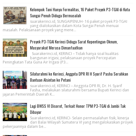
Kelompok Tani Hanya Formalitas, 16 Paket Proyek P3-TGAI di Kota
Sungai Penuh Diduga Bermasalah
suarakerinci.id, SUNGAIPENUH- 16 paket proyek P3-TGAI
yang dialokasikan dalam Kota Sungai Penuh menuai
masalah. Pelaksanaan proyek yang mene...
Proyek P3-TGAI Kerinci Diduga Sarat Kepentingan Oknum,
Masyarakat Merasa Dimanfaatkan
Suarakerinci.id, KERINCI – Tidak hanya soal kualitas
bangunan irigasi, pelaksanaan proyek Percepatan
Peningkatan Tata Guna Air Irigasi (P3...
Silaturahmi ke Kerinci, Anggota DPR RI H Syarif Pasha Serahkan
Bantuan Alsintan ke Petani
suarakerinci.id, KERINCI – Anggota DPR RI, Dr. H. Syarif
Fasha, melakukan silaturahmi bersama Bupati Kerinci dan
jajaran Pemerintah Daerah K...
Lagi BWSS VI Disorot, Terkait Honor TPM P3-TGAI di Jambi Tak
Dibayar
Suarakerinci.id, KERINCI- Selain permasalahan fisik, kinerja
dari Balai Wilayah Sumatera VI yang mengalokasikan proyek
pekerjaannya dalam be...