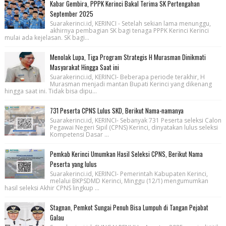
Kabar Gembira, PPPK Kerinci Bakal Terima SK Pertengahan
September 2025
Suarakerinci.id, KERINCI - Setelah sekian lama menunggu,
akhirnya pembagian SK bagi tenaga PPPK Kerinci Kerinci
mulai ada kejelasan. SK bagi...
Menolak Lupa, Tiga Program Strategis H Murasman Dinikmati
Masyarakat Hingga Saat ini
Suarakerinci.id, KERINCI- Beberapa periode terakhir, H
Murasman menjadi mantan Bupati Kerinci yang dikenang
hingga saat ini. Tidak bisa dipu...
731 Peserta CPNS Lulus SKD, Berikut Nama-namanya
Suarakerinci.id, KERINCI- Sebanyak 731 Peserta seleksi Calon
Pegawai Negeri Sipil (CPNS) Kerinci, dinyatakan lulus seleksi
Kompetensi Dasar ...
Pemkab Kerinci Umumkan Hasil Seleksi CPNS, Berikut Nama
Peserta yang lulus
Suarakerinci.id, KERINCI- Pemerintah Kabupaten Kerinci,
melalui BKPSDMD Kerinci, Minggu (12/1) mengumumkan
hasil seleksi Akhir CPNS lingkup ...
Stagnan, Pemkot Sungai Penuh Bisa Lumpuh di Tangan Pejabat
Galau