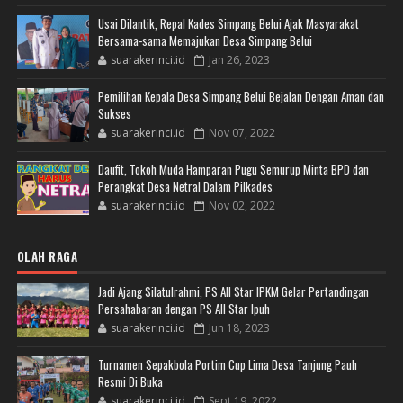
Usai Dilantik, Repal Kades Simpang Belui Ajak Masyarakat
Bersama-sama Memajukan Desa Simpang Belui
suarakerinci.id
Jan 26, 2023
Pemilihan Kepala Desa Simpang Belui Bejalan Dengan Aman dan
Sukses
suarakerinci.id
Nov 07, 2022
Daufit, Tokoh Muda Hamparan Pugu Semurup Minta BPD dan
Perangkat Desa Netral Dalam Pilkades
suarakerinci.id
Nov 02, 2022
OLAH RAGA
Jadi Ajang Silatulrahmi, PS All Star IPKM Gelar Pertandingan
Persahabaran dengan PS All Star Ipuh
suarakerinci.id
Jun 18, 2023
Turnamen Sepakbola Portim Cup Lima Desa Tanjung Pauh
Resmi Di Buka
suarakerinci.id
Sept 19, 2022