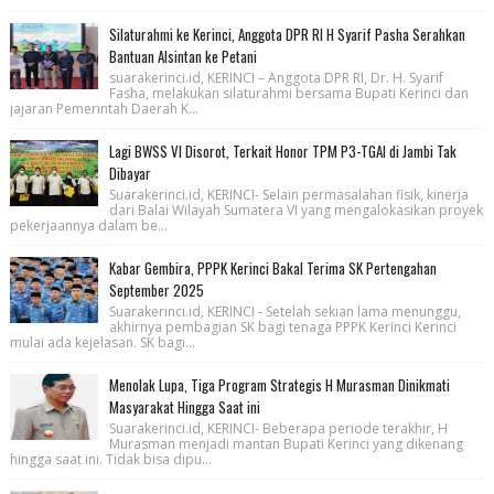
Silaturahmi ke Kerinci, Anggota DPR RI H Syarif Pasha Serahkan
Bantuan Alsintan ke Petani
suarakerinci.id, KERINCI – Anggota DPR RI, Dr. H. Syarif
Fasha, melakukan silaturahmi bersama Bupati Kerinci dan
jajaran Pemerintah Daerah K...
Lagi BWSS VI Disorot, Terkait Honor TPM P3-TGAI di Jambi Tak
Dibayar
Suarakerinci.id, KERINCI- Selain permasalahan fisik, kinerja
dari Balai Wilayah Sumatera VI yang mengalokasikan proyek
pekerjaannya dalam be...
Kabar Gembira, PPPK Kerinci Bakal Terima SK Pertengahan
September 2025
Suarakerinci.id, KERINCI - Setelah sekian lama menunggu,
akhirnya pembagian SK bagi tenaga PPPK Kerinci Kerinci
mulai ada kejelasan. SK bagi...
Menolak Lupa, Tiga Program Strategis H Murasman Dinikmati
Masyarakat Hingga Saat ini
Suarakerinci.id, KERINCI- Beberapa periode terakhir, H
Murasman menjadi mantan Bupati Kerinci yang dikenang
hingga saat ini. Tidak bisa dipu...