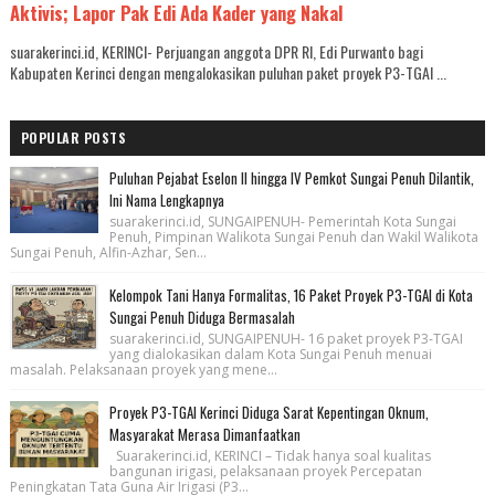
Aktivis; Lapor Pak Edi Ada Kader yang Nakal
suarakerinci.id, KERINCI- Perjuangan anggota DPR RI, Edi Purwanto bagi
Kabupaten Kerinci dengan mengalokasikan puluhan paket proyek P3-TGAI ...
POPULAR POSTS
Puluhan Pejabat Eselon II hingga IV Pemkot Sungai Penuh Dilantik,
Ini Nama Lengkapnya
suarakerinci.id, SUNGAIPENUH- Pemerintah Kota Sungai
Penuh, Pimpinan Walikota Sungai Penuh dan Wakil Walikota
Sungai Penuh, Alfin-Azhar, Sen...
Kelompok Tani Hanya Formalitas, 16 Paket Proyek P3-TGAI di Kota
Sungai Penuh Diduga Bermasalah
suarakerinci.id, SUNGAIPENUH- 16 paket proyek P3-TGAI
yang dialokasikan dalam Kota Sungai Penuh menuai
masalah. Pelaksanaan proyek yang mene...
Proyek P3-TGAI Kerinci Diduga Sarat Kepentingan Oknum,
Masyarakat Merasa Dimanfaatkan
Suarakerinci.id, KERINCI – Tidak hanya soal kualitas
bangunan irigasi, pelaksanaan proyek Percepatan
Peningkatan Tata Guna Air Irigasi (P3...