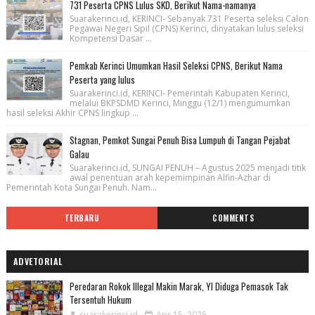
731 Peserta CPNS Lulus SKD, Berikut Nama-namanya
Suarakerinci.id, KERINCI- Sebanyak 731 Peserta seleksi Calon
Pegawai Negeri Sipil (CPNS) Kerinci, dinyatakan lulus seleksi
Kompetensi Dasar ...
Pemkab Kerinci Umumkan Hasil Seleksi CPNS, Berikut Nama
Peserta yang lulus
Suarakerinci.id, KERINCI- Pemerintah Kabupaten Kerinci,
melalui BKPSDMD Kerinci, Minggu (12/1) mengumumkan
hasil seleksi Akhir CPNS lingkup ...
Stagnan, Pemkot Sungai Penuh Bisa Lumpuh di Tangan Pejabat
Galau
Suarakerinci.id, SUNGAI PENUH – Agustus 2025 menjadi titik
awal penentuan arah kepemimpinan Alfin-Azhar di
Pemerintah Kota Sungai Penuh. Nam...
TERBARU
COMMENTS
ADVETORIAL
Peredaran Rokok Illegal Makin Marak, YI Diduga Pemasok Tak
Tersentuh Hukum
suarakerinci.id
Apr 15, 2025