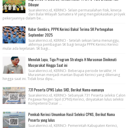
Dibayar
Suarakerinci.id, KERINCI- Selain permasalahan fisik, kinerja
dari Balai Wilayah Sumatera VI yang mengalokasikan proyek
pekerjaannya dalam be...
Kabar Gembira, PPPK Kerinci Bakal Terima SK Pertengahan
September 2025
Suarakerinci.id, KERINCI - Setelah sekian lama menunggu,
akhirnya pembagian SK bagi tenaga PPPK Kerinci Kerinci
mulai ada kejelasan. SK bagi...
Menolak Lupa, Tiga Program Strategis H Murasman Dinikmati
Masyarakat Hingga Saat ini
Suarakerinci.id, KERINCI- Beberapa periode terakhir, H
Murasman menjadi mantan Bupati Kerinci yang dikenang
hingga saat ini. Tidak bisa dipu...
731 Peserta CPNS Lulus SKD, Berikut Nama-namanya
Suarakerinci.id, KERINCI- Sebanyak 731 Peserta seleksi Calon
Pegawai Negeri Sipil (CPNS) Kerinci, dinyatakan lulus seleksi
Kompetensi Dasar ...
Pemkab Kerinci Umumkan Hasil Seleksi CPNS, Berikut Nama
Peserta yang lulus
Suarakerinci.id, KERINCI- Pemerintah Kabupaten Kerinci,