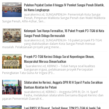
Puluhan Pejabat Eselon II hingga IV Pemkot Sungai Penuh Dilantik,
Ini Nama Lengkapnya
suarakerinci.id, SUNGAIPENUH- Pemerintah Kota Sungai
Penuh, Pimpinan Walikota Sungai Penuh dan Wakil Walikota
Sungai Penuh, Alfin-Azhar, Sen...
Kelompok Tani Hanya Formalitas, 16 Paket Proyek P3-TGAI di Kota
Sungai Penuh Diduga Bermasalah
suarakerinci.id, SUNGAIPENUH- 16 paket proyek P3-TGAI
yang dialokasikan dalam Kota Sungai Penuh menuai
masalah. Pelaksanaan proyek yang mene...
Proyek P3-TGAI Kerinci Diduga Sarat Kepentingan Oknum,
Masyarakat Merasa Dimanfaatkan
Suarakerinci.id, KERINCI – Tidak hanya soal kualitas
bangunan irigasi, pelaksanaan proyek Percepatan
Peningkatan Tata Guna Air Irigasi (P3...
Silaturahmi ke Kerinci, Anggota DPR RI H Syarif Pasha Serahkan
Bantuan Alsintan ke Petani
suarakerinci.id, KERINCI – Anggota DPR RI, Dr. H. Syarif
Fasha, melakukan silaturahmi bersama Bupati Kerinci dan
jajaran Pemerintah Daerah K...
Lagi BWSS VI Disorot, Terkait Honor TPM P3-TGAI di Jambi Tak