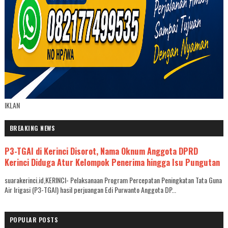
IKLAN
BREAKING NEWS
P3-TGAI di Kerinci Disorot, Nama Oknum Anggota DPRD
Kerinci Diduga Atur Kelompok Penerima hingga Isu Pungutan
suarakerinci.id,KERINCI- Pelaksanaan Program Percepatan Peningkatan Tata Guna
Air Irigasi (P3-TGAI) hasil perjuangan Edi Purwanto Anggota DP...
POPULAR POSTS