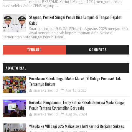
melalui BKPSDMD Kerinci, Minggu (12/1) mengumumkan
hasil seleksi Akhir CPNS lingkup ...
Stagnan, Pemkot Sungai Penuh Bisa Lumpuh di Tangan Pejabat
Galau
Suarakerinci.id, SUNGAI PENUH – Agustus 2025 menjadi titik
awal penentuan arah kepemimpinan Alfin-Azhar di
Pemerintah Kota Sungai Penuh. Nam...
TERBARU
COMMENTS
ADVETORIAL
Peredaran Rokok Illegal Makin Marak, YI Diduga Pemasok Tak
Tersentuh Hukum
suarakerinci.id
Apr 15, 2025
Berbekal Pengalaman, Ferry Satria Bekali Generasi Muda Sungai
Penuh Tentang Ketrampilan Berusaha
suarakerinci.id
Aug 06, 2024
Wisuda ke VIII bagi 625 Mahasiswa IAIN Kerinci Berjalan Sukses