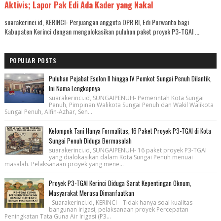
Aktivis; Lapor Pak Edi Ada Kader yang Nakal
suarakerinci.id, KERINCI- Perjuangan anggota DPR RI, Edi Purwanto bagi
Kabupaten Kerinci dengan mengalokasikan puluhan paket proyek P3-TGAI ...
POPULAR POSTS
Puluhan Pejabat Eselon II hingga IV Pemkot Sungai Penuh Dilantik,
Ini Nama Lengkapnya
suarakerinci.id, SUNGAIPENUH- Pemerintah Kota Sungai
Penuh, Pimpinan Walikota Sungai Penuh dan Wakil Walikota
Sungai Penuh, Alfin-Azhar, Sen...
Kelompok Tani Hanya Formalitas, 16 Paket Proyek P3-TGAI di Kota
Sungai Penuh Diduga Bermasalah
suarakerinci.id, SUNGAIPENUH- 16 paket proyek P3-TGAI
yang dialokasikan dalam Kota Sungai Penuh menuai
masalah. Pelaksanaan proyek yang mene...
Proyek P3-TGAI Kerinci Diduga Sarat Kepentingan Oknum,
Masyarakat Merasa Dimanfaatkan
Suarakerinci.id, KERINCI – Tidak hanya soal kualitas
bangunan irigasi, pelaksanaan proyek Percepatan
Peningkatan Tata Guna Air Irigasi (P3...