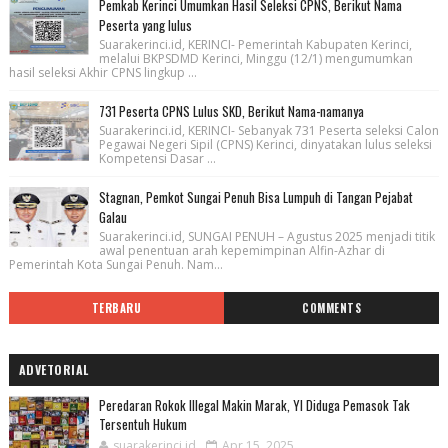
Pemkab Kerinci Umumkan Hasil Seleksi CPNS, Berikut Nama
Peserta yang lulus
Suarakerinci.id, KERINCI- Pemerintah Kabupaten Kerinci,
melalui BKPSDMD Kerinci, Minggu (12/1) mengumumkan
hasil seleksi Akhir CPNS lingkup ...
731 Peserta CPNS Lulus SKD, Berikut Nama-namanya
Suarakerinci.id, KERINCI- Sebanyak 731 Peserta seleksi Calon
Pegawai Negeri Sipil (CPNS) Kerinci, dinyatakan lulus seleksi
Kompetensi Dasar ...
Stagnan, Pemkot Sungai Penuh Bisa Lumpuh di Tangan Pejabat
Galau
Suarakerinci.id, SUNGAI PENUH – Agustus 2025 menjadi titik
awal penentuan arah kepemimpinan Alfin-Azhar di
Pemerintah Kota Sungai Penuh. Nam...
TERBARU
COMMENTS
ADVETORIAL
Peredaran Rokok Illegal Makin Marak, YI Diduga Pemasok Tak
Tersentuh Hukum
suarakerinci.id
Apr 15, 2025