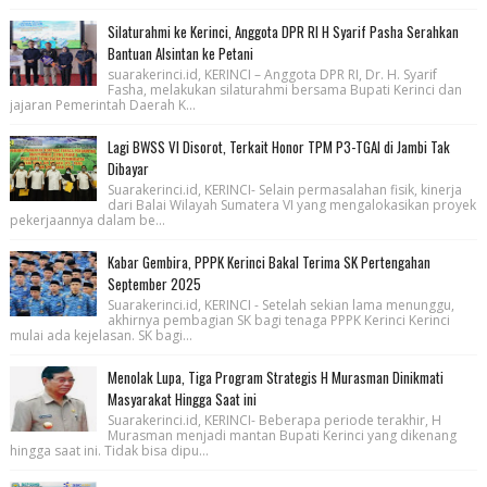
Silaturahmi ke Kerinci, Anggota DPR RI H Syarif Pasha Serahkan
Bantuan Alsintan ke Petani
suarakerinci.id, KERINCI – Anggota DPR RI, Dr. H. Syarif
Fasha, melakukan silaturahmi bersama Bupati Kerinci dan
jajaran Pemerintah Daerah K...
Lagi BWSS VI Disorot, Terkait Honor TPM P3-TGAI di Jambi Tak
Dibayar
Suarakerinci.id, KERINCI- Selain permasalahan fisik, kinerja
dari Balai Wilayah Sumatera VI yang mengalokasikan proyek
pekerjaannya dalam be...
Kabar Gembira, PPPK Kerinci Bakal Terima SK Pertengahan
September 2025
Suarakerinci.id, KERINCI - Setelah sekian lama menunggu,
akhirnya pembagian SK bagi tenaga PPPK Kerinci Kerinci
mulai ada kejelasan. SK bagi...
Menolak Lupa, Tiga Program Strategis H Murasman Dinikmati
Masyarakat Hingga Saat ini
Suarakerinci.id, KERINCI- Beberapa periode terakhir, H
Murasman menjadi mantan Bupati Kerinci yang dikenang
hingga saat ini. Tidak bisa dipu...