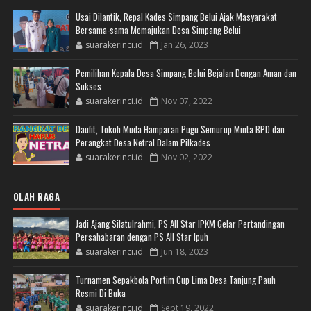
Usai Dilantik, Repal Kades Simpang Belui Ajak Masyarakat
Bersama-sama Memajukan Desa Simpang Belui
suarakerinci.id
Jan 26, 2023
Pemilihan Kepala Desa Simpang Belui Bejalan Dengan Aman dan
Sukses
suarakerinci.id
Nov 07, 2022
Daufit, Tokoh Muda Hamparan Pugu Semurup Minta BPD dan
Perangkat Desa Netral Dalam Pilkades
suarakerinci.id
Nov 02, 2022
OLAH RAGA
Jadi Ajang Silatulrahmi, PS All Star IPKM Gelar Pertandingan
Persahabaran dengan PS All Star Ipuh
suarakerinci.id
Jun 18, 2023
Turnamen Sepakbola Portim Cup Lima Desa Tanjung Pauh
Resmi Di Buka
suarakerinci.id
Sept 19, 2022