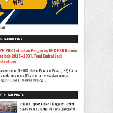
KLAN
BREAKING NEWS
PP PKB Tetapkan Pengurus DPC PKB Kerinci
eriode 2026–2031, Tomi Emiral Jadi
ekretaris
arakerinci.id,KERINCI- Dewan Pengurus Pusat (DPP) Partai
ebangkitan Bangsa (PKB) resmi menetapkan susunan
ngurus Dewan Pengurus Cabang ...
POPULAR POSTS
Puluhan Pejabat Eselon II hingga IV Pemkot
Sungai Penuh Dilantik, Ini Nama Lengkapnya