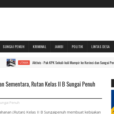
SUNGAI PENUH
KRIMINAL
JAMBI
POLITIK
LINTAS DESA
Aktivis : Pak KPK Sekali-kali Mampir ke Kerinci dan Sungai Penuh Dong!
UTAMA
an Sementara, Rutan Kelas II B Sungai Penuh
ungai Penuh
anan (Rutan) Kelas II B Sungaipenuh membuat kebijakan