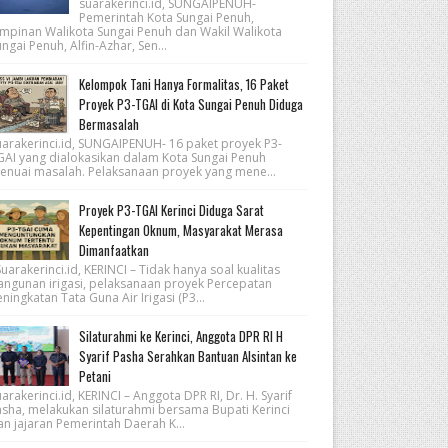
suarakerinci.id, SUNGAIPENUH-
Pemerintah Kota Sungai Penuh,
impinan Walikota Sungai Penuh dan Wakil Walikota
ngai Penuh, Alfin-Azhar, Sen...
Kelompok Tani Hanya Formalitas, 16 Paket
Proyek P3-TGAI di Kota Sungai Penuh Diduga
Bermasalah
uarakerinci.id, SUNGAIPENUH- 16 paket proyek P3-
GAI yang dialokasikan dalam Kota Sungai Penuh
enuai masalah. Pelaksanaan proyek yang mene...
Proyek P3-TGAI Kerinci Diduga Sarat
Kepentingan Oknum, Masyarakat Merasa
Dimanfaatkan
arakerinci.id, KERINCI – Tidak hanya soal kualitas
angunan irigasi, pelaksanaan proyek Percepatan
ningkatan Tata Guna Air Irigasi (P3...
Silaturahmi ke Kerinci, Anggota DPR RI H
Syarif Pasha Serahkan Bantuan Alsintan ke
Petani
arakerinci.id, KERINCI – Anggota DPR RI, Dr. H. Syarif
asha, melakukan silaturahmi bersama Bupati Kerinci
an jajaran Pemerintah Daerah K...