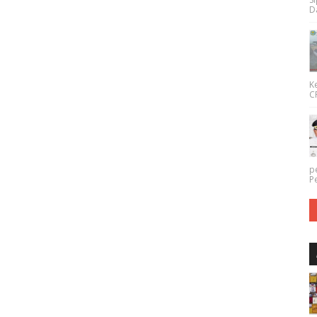
Da
K
CP
p
P