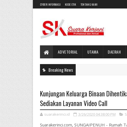
CYBER INFORMASI
KODE ETIK
TENTANG KAMI
ADVETORIAL
UTAMA
DAERAH
Breaking News
Kunjungan Keluarga Binaan Dihentik
Sediakan Layanan Video Call
suarakerinci.id
3/26/2020 04:38:00 PM
S
Suarakerinci.com, SUNGAIPENUH - Rumah Tah