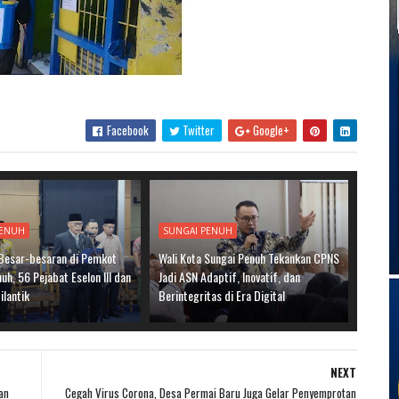
Facebook
Twitter
Google+
PENUH
SUNGAI PENUH
 Besar-besaran di Pemkot
Wali Kota Sungai Penuh Tekankan CPNS
uh, 56 Pejabat Eselon III dan
Jadi ASN Adaptif, Inovatif, dan
ilantik
Berintegritas di Era Digital
NEXT
an
Cegah Virus Corona, Desa Permai Baru Juga Gelar Penyemprotan