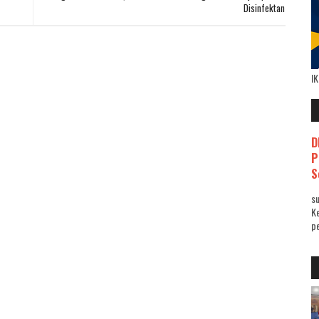
Disinfektan
I
D
P
S
su
K
pe