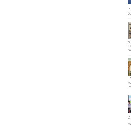
P
Su
s
T
m
Su
b
Pe
su
F
d