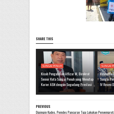
SHARE THIS
SUNGAI PENUH
SUNGAI 
Kisah Pengabdian Aflizar M, Birokrat
Reshuffle
Senior Kota Sungai Penuh yang Menutup
Sungai Pen
Karier ASN dengan Segudang Prestasi
IV Resmi D
PREVIOUS
Dipimpin Kades, Pemdes Pancuran Tiga Lakukan Penyemprot