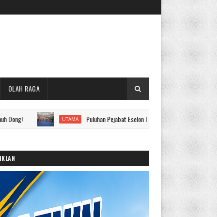
OLAH RAGA
Puluhan Pejabat Eselon II hingga IV Pemkot Sungai Penuh Dilanti
UTAMA
IKLAN