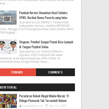
sar ...
Pemkab Kerinci Umumkan Hasil Seleksi
CPNS, Berikut Nama Peserta yang lulus
Suarakerinci.id, KERINCI- Pemerintah
Kabupaten Kerinci, melalui BKPSDMD
erinci, Minggu (12/1) mengumumkan hasil seleksi Akhir
NS lingkup ...
Stagnan, Pemkot Sungai Penuh Bisa Lumpuh
di Tangan Pejabat Galau
Suarakerinci.id, SUNGAI PENUH –
Agustus 2025 menjadi titik awal
enentuan arah kepemimpinan Alfin-Azhar di
emerintah Kota Sungai Penuh. Nam...
TERBARU
COMMENTS
ADVETORIAL
Peredaran Rokok Illegal Makin Marak, YI
Diduga Pemasok Tak Tersentuh Hukum
suarakerinci.id
Apr 15, 2025