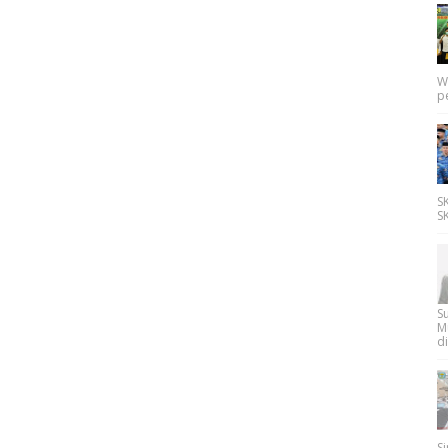
W
p
SK
SK
Su
M
di
Si