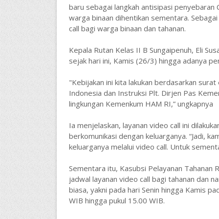
baru sebagai langkah antisipasi penyebaran
warga binaan dihentikan sementara. Sebagai
call bagi warga binaan dan tahanan.
Kepala Rutan Kelas II B Sungaipenuh, Eli Su
sejak hari ini, Kamis (26/3) hingga adanya p
"Kebijakan ini kita lakukan berdasarkan sur
Indonesia dan Instruksi Plt. Dirjen Pas Keme
lingkungan Kemenkum HAM RI,” ungkapnya
Ia menjelaskan, layanan video call ini dilak
berkomunikasi dengan keluarganya. “Jadi, ka
keluarganya melalui video call. Untuk semen
Sementara itu, Kasubsi Pelayanan Tahanan R
jadwal layanan video call bagi tahanan dan n
biasa, yakni pada hari Senin hingga Kamis p
WIB hingga pukul 15.00 WIB.