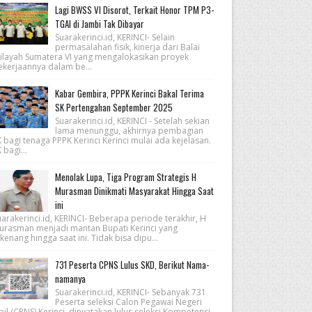
Lagi BWSS VI Disorot, Terkait Honor TPM P3-
TGAI di Jambi Tak Dibayar
Suarakerinci.id, KERINCI- Selain
permasalahan fisik, kinerja dari Balai
ilayah Sumatera VI yang mengalokasikan proyek
ekerjaannya dalam be...
Kabar Gembira, PPPK Kerinci Bakal Terima
SK Pertengahan September 2025
Suarakerinci.id, KERINCI - Setelah sekian
lama menunggu, akhirnya pembagian
 bagi tenaga PPPK Kerinci Kerinci mulai ada kejelasan.
 bagi...
Menolak Lupa, Tiga Program Strategis H
Murasman Dinikmati Masyarakat Hingga Saat
ini
arakerinci.id, KERINCI- Beberapa periode terakhir, H
urasman menjadi mantan Bupati Kerinci yang
kenang hingga saat ini. Tidak bisa dipu...
731 Peserta CPNS Lulus SKD, Berikut Nama-
namanya
Suarakerinci.id, KERINCI- Sebanyak 731
Peserta seleksi Calon Pegawai Negeri
pil (CPNS) Kerinci, dinyatakan lulus seleksi Kompetensi