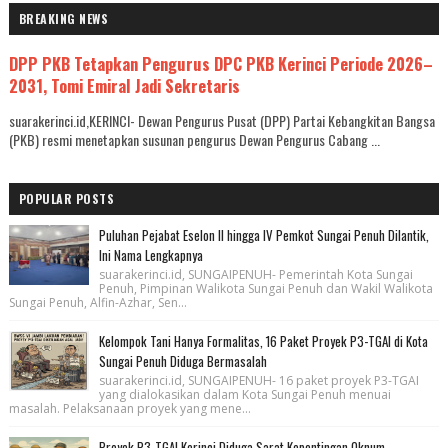
BREAKING NEWS
DPP PKB Tetapkan Pengurus DPC PKB Kerinci Periode 2026–
2031, Tomi Emiral Jadi Sekretaris
suarakerinci.id,KERINCI- Dewan Pengurus Pusat (DPP) Partai Kebangkitan Bangsa
(PKB) resmi menetapkan susunan pengurus Dewan Pengurus Cabang ...
POPULAR POSTS
Puluhan Pejabat Eselon II hingga IV Pemkot Sungai Penuh Dilantik,
Ini Nama Lengkapnya
suarakerinci.id, SUNGAIPENUH- Pemerintah Kota Sungai
Penuh, Pimpinan Walikota Sungai Penuh dan Wakil Walikota
Sungai Penuh, Alfin-Azhar, Sen...
Kelompok Tani Hanya Formalitas, 16 Paket Proyek P3-TGAI di Kota
Sungai Penuh Diduga Bermasalah
suarakerinci.id, SUNGAIPENUH- 16 paket proyek P3-TGAI
yang dialokasikan dalam Kota Sungai Penuh menuai
masalah. Pelaksanaan proyek yang mene...
Proyek P3-TGAI Kerinci Diduga Sarat Kepentingan Oknum,