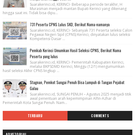
Suarakerinci.id, KERINCI- Beberapa periode terakhir, H
Murasman menjadi mantan Bupati Kerinci yang dikenang
hingga saat ini. Tidak bisa dipu...
731 Peserta CPNS Lulus SKD, Berikut Nama-namanya
Suarakerinci.id, KERINCI- Sebanyak 731 Peserta seleksi Calon
Pegawai Negeri Sipil (CPNS) Kerinci, dinyatakan lulus seleksi
Kompetensi Dasar ...
Pemkab Kerinci Umumkan Hasil Seleksi CPNS, Berikut Nama
Peserta yang lulus
Suarakerinci.id, KERINCI- Pemerintah Kabupaten Kerinci,
melalui BKPSDMD Kerinci, Minggu (12/1) mengumumkan
hasil seleksi Akhir CPNS lingkup ...
Stagnan, Pemkot Sungai Penuh Bisa Lumpuh di Tangan Pejabat
Galau
Suarakerinci.id, SUNGAI PENUH – Agustus 2025 menjadi titik
awal penentuan arah kepemimpinan Alfin-Azhar di
Pemerintah Kota Sungai Penuh. Nam...
TERBARU
COMMENTS
ADVETORIAL