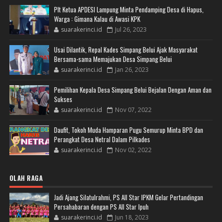
Plt Ketua APDESI Lampung Minta Pendamping Desa di Hapus,
Warga : Gimana Kalau di Awasi KPK
suarakerinci.id
Jul 26, 2023
Usai Dilantik, Repal Kades Simpang Belui Ajak Masyarakat
Bersama-sama Memajukan Desa Simpang Belui
suarakerinci.id
Jan 26, 2023
Pemilihan Kepala Desa Simpang Belui Bejalan Dengan Aman dan
Sukses
suarakerinci.id
Nov 07, 2022
Daufit, Tokoh Muda Hamparan Pugu Semurup Minta BPD dan
Perangkat Desa Netral Dalam Pilkades
suarakerinci.id
Nov 02, 2022
OLAH RAGA
Jadi Ajang Silatulrahmi, PS All Star IPKM Gelar Pertandingan
Persahabaran dengan PS All Star Ipuh
suarakerinci.id
Jun 18, 2023