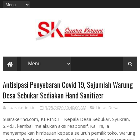
Antisipasi Penyebaran Covid 19, Sejumlah Warung
Desa Sebukar Sediakan Hand Sanitizer
suarakerinci.id
3/25/2020 10:40:00 AM
Lintas Desa
Suarakerinci.com, KERINCI – Kepala Desa Sebukar, Syukran,
S.Pd.I, kembali melakukan aksi responsif. Kali ini, ia
menyampaikan himbauan kepada seluruh pemilik toko, warung
- warung kopi untuk menyediakan hand sanitizer atau mencuci