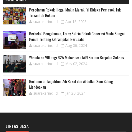
Peredaran Rokok Illegal Makin Marak, YI Diduga Pemasok Tak
Tersentuh Hukum
suarakerinci.id
Apr 15, 2025
Berbekal Pengalaman, Ferry Satria Bekali Generasi Muda Sungai
Penuh Tentang Ketrampilan Berusaha
suarakerinci.id
Aug 06, 2024
Wisuda ke VIII bagi 625 Mahasiswa IAIN Kerinci Berjalan Sukses
suarakerinci.id
May 02, 2024
Bertemu di Tanjabtim, Adi Rozal dan Abdullah Sani Saling
Mendoakan
suarakerinci.id
Jan 20, 2024
LINTAS DESA