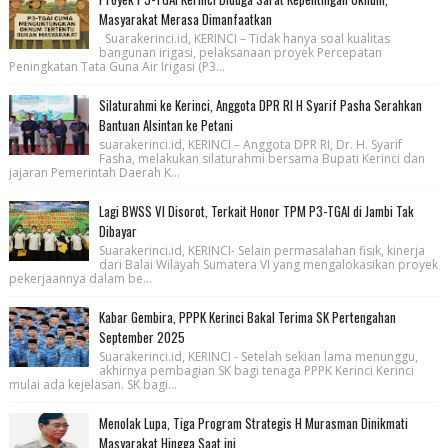
Masyarakat Merasa Dimanfaatkan
Suarakerinci.id, KERINCI – Tidak hanya soal kualitas
bangunan irigasi, pelaksanaan proyek Percepatan
Peningkatan Tata Guna Air Irigasi (P3...
Silaturahmi ke Kerinci, Anggota DPR RI H Syarif Pasha Serahkan
Bantuan Alsintan ke Petani
suarakerinci.id, KERINCI – Anggota DPR RI, Dr. H. Syarif
Fasha, melakukan silaturahmi bersama Bupati Kerinci dan
jajaran Pemerintah Daerah K...
Lagi BWSS VI Disorot, Terkait Honor TPM P3-TGAI di Jambi Tak
Dibayar
Suarakerinci.id, KERINCI- Selain permasalahan fisik, kinerja
dari Balai Wilayah Sumatera VI yang mengalokasikan proyek
pekerjaannya dalam be...
Kabar Gembira, PPPK Kerinci Bakal Terima SK Pertengahan
September 2025
Suarakerinci.id, KERINCI - Setelah sekian lama menunggu,
akhirnya pembagian SK bagi tenaga PPPK Kerinci Kerinci
mulai ada kejelasan. SK bagi...
Menolak Lupa, Tiga Program Strategis H Murasman Dinikmati
Masyarakat Hingga Saat ini