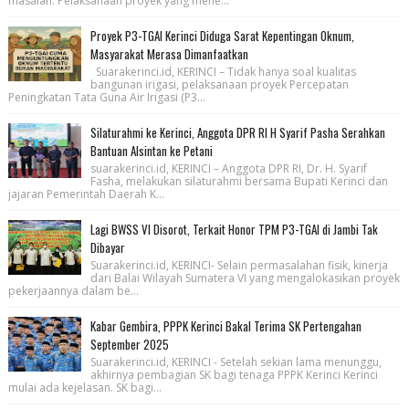
masalah. Pelaksanaan proyek yang mene...
Proyek P3-TGAI Kerinci Diduga Sarat Kepentingan Oknum,
Masyarakat Merasa Dimanfaatkan
Suarakerinci.id, KERINCI – Tidak hanya soal kualitas
bangunan irigasi, pelaksanaan proyek Percepatan
Peningkatan Tata Guna Air Irigasi (P3...
Silaturahmi ke Kerinci, Anggota DPR RI H Syarif Pasha Serahkan
Bantuan Alsintan ke Petani
suarakerinci.id, KERINCI – Anggota DPR RI, Dr. H. Syarif
Fasha, melakukan silaturahmi bersama Bupati Kerinci dan
jajaran Pemerintah Daerah K...
Lagi BWSS VI Disorot, Terkait Honor TPM P3-TGAI di Jambi Tak
Dibayar
Suarakerinci.id, KERINCI- Selain permasalahan fisik, kinerja
dari Balai Wilayah Sumatera VI yang mengalokasikan proyek
pekerjaannya dalam be...
Kabar Gembira, PPPK Kerinci Bakal Terima SK Pertengahan
September 2025
Suarakerinci.id, KERINCI - Setelah sekian lama menunggu,
akhirnya pembagian SK bagi tenaga PPPK Kerinci Kerinci
mulai ada kejelasan. SK bagi...