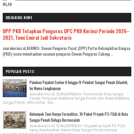
IKLAN
BREAKING NEWS
DPP PKB Tetapkan Pengurus DPC PKB Kerinci Periode 2026–
2031, Tomi Emiral Jadi Sekretaris
suarakerinci.id,KERINCI- Dewan Pengurus Pusat (DPP) Partai Kebangkitan Bangsa
(PKB) resmi menetapkan susunan pengurus Dewan Pengurus Cabang ...
POPULAR POSTS
Puluhan Pejabat Eselon II hingga IV Pemkot Sungai Penuh Dilantik,
Ini Nama Lengkapnya
suarakerinci.id, SUNGAIPENUH- Pemerintah Kota Sungai
Penuh, Pimpinan Walikota Sungai Penuh dan Wakil Walikota
Sungai Penuh, Alfin-Azhar, Sen...
Kelompok Tani Hanya Formalitas, 16 Paket Proyek P3-TGAI di Kota
Sungai Penuh Diduga Bermasalah
suarakerinci.id, SUNGAIPENUH- 16 paket proyek P3-TGAI
yang dialokasikan dalam Kota Sungai Penuh menuai