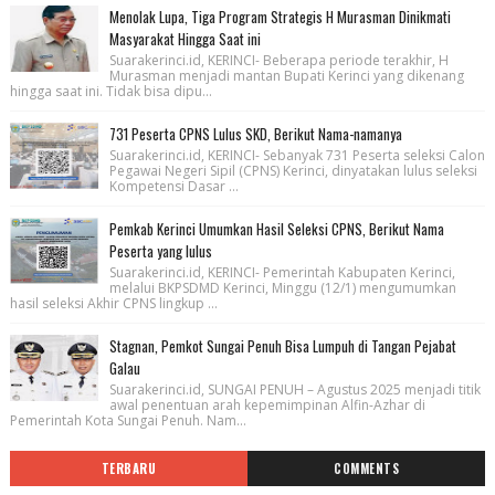
Menolak Lupa, Tiga Program Strategis H Murasman Dinikmati
Masyarakat Hingga Saat ini
Suarakerinci.id, KERINCI- Beberapa periode terakhir, H
Murasman menjadi mantan Bupati Kerinci yang dikenang
hingga saat ini. Tidak bisa dipu...
731 Peserta CPNS Lulus SKD, Berikut Nama-namanya
Suarakerinci.id, KERINCI- Sebanyak 731 Peserta seleksi Calon
Pegawai Negeri Sipil (CPNS) Kerinci, dinyatakan lulus seleksi
Kompetensi Dasar ...
Pemkab Kerinci Umumkan Hasil Seleksi CPNS, Berikut Nama
Peserta yang lulus
Suarakerinci.id, KERINCI- Pemerintah Kabupaten Kerinci,
melalui BKPSDMD Kerinci, Minggu (12/1) mengumumkan
hasil seleksi Akhir CPNS lingkup ...
Stagnan, Pemkot Sungai Penuh Bisa Lumpuh di Tangan Pejabat
Galau
Suarakerinci.id, SUNGAI PENUH – Agustus 2025 menjadi titik
awal penentuan arah kepemimpinan Alfin-Azhar di
Pemerintah Kota Sungai Penuh. Nam...
TERBARU
COMMENTS