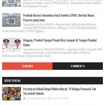
Pegawai Negeri Sipil (CPNS) Kerinci, dinyatakan lulus seleksi
Kompetensi Dasar ...
Pemkab Kerinci Umumkan Hasil Seleksi CPNS, Berikut Nama
Peserta yang lulus
Suarakerinci.id, KERINCI- Pemerintah Kabupaten Kerinci,
melalui BKPSDMD Kerinci, Minggu (12/1) mengumumkan
hasil seleksi Akhir CPNS lingkup ...
Stagnan, Pemkot Sungai Penuh Bisa Lumpuh di Tangan Pejabat
Galau
Suarakerinci.id, SUNGAI PENUH – Agustus 2025 menjadi titik
awal penentuan arah kepemimpinan Alfin-Azhar di
Pemerintah Kota Sungai Penuh. Nam...
TERBARU
COMMENTS
ADVETORIAL
Peredaran Rokok Illegal Makin Marak, YI Diduga Pemasok Tak
Tersentuh Hukum
suarakerinci.id
Apr 15, 2025