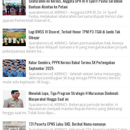
Silaturahmi ke Kerinci, Anggota DPR RI H Syarif Pasha Serahkan
Bantuan Alsintan ke Petani
suarakerinci.id, KERINCI – Anggota DPR RI, Dr. H. Syarif
Fasha, melakukan silaturahmi bersama Bupati Kerinci dan
jajaran Pemerintah Daerah K...
Lagi BWSS VI Disorot, Terkait Honor TPM P3-TGAI di Jambi Tak
Dibayar
Suarakerinci.id, KERINCI- Selain permasalahan fisik, kinerja
dari Balai Wilayah Sumatera VI yang mengalokasikan proyek
pekerjaannya dalam be...
Kabar Gembira, PPPK Kerinci Bakal Terima SK Pertengahan
September 2025
Suarakerinci.id, KERINCI - Setelah sekian lama menunggu,
akhirnya pembagian SK bagi tenaga PPPK Kerinci Kerinci
mulai ada kejelasan. SK bagi...
Menolak Lupa, Tiga Program Strategis H Murasman Dinikmati
Masyarakat Hingga Saat ini
Suarakerinci.id, KERINCI- Beberapa periode terakhir, H
Murasman menjadi mantan Bupati Kerinci yang dikenang
hingga saat ini. Tidak bisa dipu...
731 Peserta CPNS Lulus SKD, Berikut Nama-namanya
Suarakerinci.id, KERINCI- Sebanyak 731 Peserta seleksi Calon