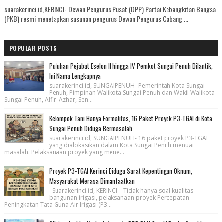
suarakerinci.id,KERINCI- Dewan Pengurus Pusat (DPP) Partai Kebangkitan Bangsa
(PKB) resmi menetapkan susunan pengurus Dewan Pengurus Cabang ...
POPULAR POSTS
Puluhan Pejabat Eselon II hingga IV Pemkot Sungai Penuh Dilantik,
Ini Nama Lengkapnya
suarakerinci.id, SUNGAIPENUH- Pemerintah Kota Sungai
Penuh, Pimpinan Walikota Sungai Penuh dan Wakil Walikota
Sungai Penuh, Alfin-Azhar, Sen...
Kelompok Tani Hanya Formalitas, 16 Paket Proyek P3-TGAI di Kota
Sungai Penuh Diduga Bermasalah
suarakerinci.id, SUNGAIPENUH- 16 paket proyek P3-TGAI
yang dialokasikan dalam Kota Sungai Penuh menuai
masalah. Pelaksanaan proyek yang mene...
Proyek P3-TGAI Kerinci Diduga Sarat Kepentingan Oknum,
Masyarakat Merasa Dimanfaatkan
Suarakerinci.id, KERINCI – Tidak hanya soal kualitas
bangunan irigasi, pelaksanaan proyek Percepatan
Peningkatan Tata Guna Air Irigasi (P3...