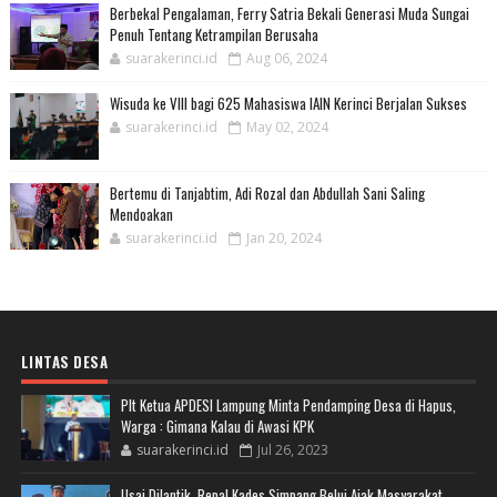
Berbekal Pengalaman, Ferry Satria Bekali Generasi Muda Sungai
Penuh Tentang Ketrampilan Berusaha
suarakerinci.id
Aug 06, 2024
Wisuda ke VIII bagi 625 Mahasiswa IAIN Kerinci Berjalan Sukses
suarakerinci.id
May 02, 2024
Bertemu di Tanjabtim, Adi Rozal dan Abdullah Sani Saling
Mendoakan
suarakerinci.id
Jan 20, 2024
LINTAS DESA
Plt Ketua APDESI Lampung Minta Pendamping Desa di Hapus,
Warga : Gimana Kalau di Awasi KPK
suarakerinci.id
Jul 26, 2023
Usai Dilantik, Repal Kades Simpang Belui Ajak Masyarakat