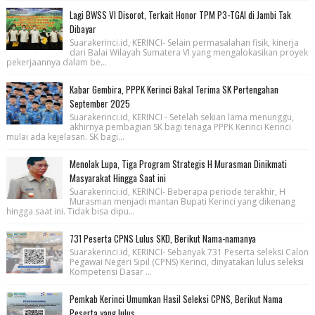
Lagi BWSS VI Disorot, Terkait Honor TPM P3-TGAI di Jambi Tak
Dibayar
Suarakerinci.id, KERINCI- Selain permasalahan fisik, kinerja
dari Balai Wilayah Sumatera VI yang mengalokasikan proyek
pekerjaannya dalam be...
Kabar Gembira, PPPK Kerinci Bakal Terima SK Pertengahan
September 2025
Suarakerinci.id, KERINCI - Setelah sekian lama menunggu,
akhirnya pembagian SK bagi tenaga PPPK Kerinci Kerinci
mulai ada kejelasan. SK bagi...
Menolak Lupa, Tiga Program Strategis H Murasman Dinikmati
Masyarakat Hingga Saat ini
Suarakerinci.id, KERINCI- Beberapa periode terakhir, H
Murasman menjadi mantan Bupati Kerinci yang dikenang
hingga saat ini. Tidak bisa dipu...
731 Peserta CPNS Lulus SKD, Berikut Nama-namanya
Suarakerinci.id, KERINCI- Sebanyak 731 Peserta seleksi Calon
Pegawai Negeri Sipil (CPNS) Kerinci, dinyatakan lulus seleksi
Kompetensi Dasar ...
Pemkab Kerinci Umumkan Hasil Seleksi CPNS, Berikut Nama
Peserta yang lulus