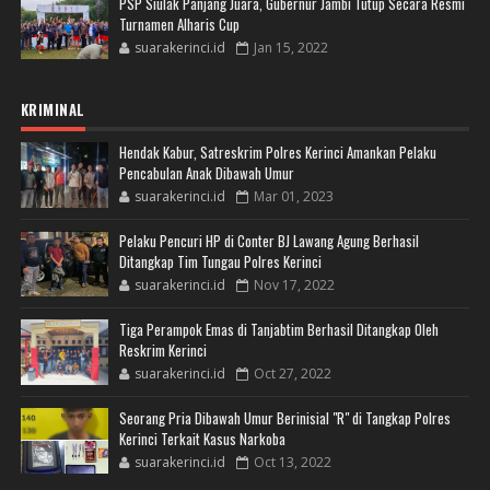
PSP Siulak Panjang Juara, Gubernur Jambi Tutup Secara Resmi
Turnamen Alharis Cup
suarakerinci.id
Jan 15, 2022
KRIMINAL
Hendak Kabur, Satreskrim Polres Kerinci Amankan Pelaku
Pencabulan Anak Dibawah Umur
suarakerinci.id
Mar 01, 2023
Pelaku Pencuri HP di Conter BJ Lawang Agung Berhasil
Ditangkap Tim Tungau Polres Kerinci
suarakerinci.id
Nov 17, 2022
Tiga Perampok Emas di Tanjabtim Berhasil Ditangkap Oleh
Reskrim Kerinci
suarakerinci.id
Oct 27, 2022
Seorang Pria Dibawah Umur Berinisial "R" di Tangkap Polres
Kerinci Terkait Kasus Narkoba
suarakerinci.id
Oct 13, 2022