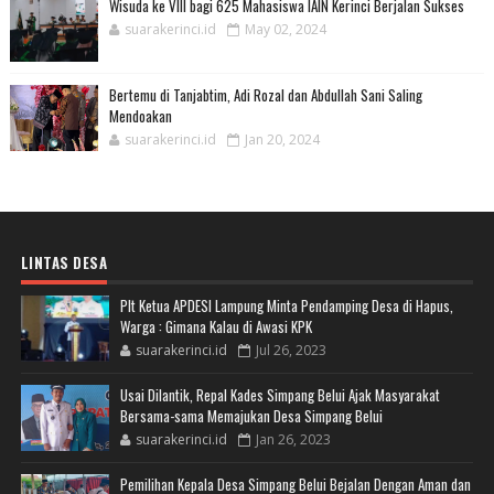
Wisuda ke VIII bagi 625 Mahasiswa IAIN Kerinci Berjalan Sukses
suarakerinci.id
May 02, 2024
Bertemu di Tanjabtim, Adi Rozal dan Abdullah Sani Saling
Mendoakan
suarakerinci.id
Jan 20, 2024
LINTAS DESA
Plt Ketua APDESI Lampung Minta Pendamping Desa di Hapus,
Warga : Gimana Kalau di Awasi KPK
suarakerinci.id
Jul 26, 2023
Usai Dilantik, Repal Kades Simpang Belui Ajak Masyarakat
Bersama-sama Memajukan Desa Simpang Belui
suarakerinci.id
Jan 26, 2023
Pemilihan Kepala Desa Simpang Belui Bejalan Dengan Aman dan