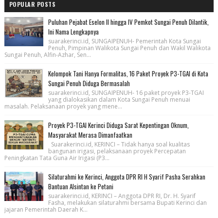
POPULAR POSTS
Puluhan Pejabat Eselon II hingga IV Pemkot Sungai Penuh Dilantik,
Ini Nama Lengkapnya
suarakerinci.id, SUNGAIPENUH- Pemerintah Kota Sungai
Penuh, Pimpinan Walikota Sungai Penuh dan Wakil Walikota
Sungai Penuh, Alfin-Azhar, Sen...
Kelompok Tani Hanya Formalitas, 16 Paket Proyek P3-TGAI di Kota
Sungai Penuh Diduga Bermasalah
suarakerinci.id, SUNGAIPENUH- 16 paket proyek P3-TGAI
yang dialokasikan dalam Kota Sungai Penuh menuai
masalah. Pelaksanaan proyek yang mene...
Proyek P3-TGAI Kerinci Diduga Sarat Kepentingan Oknum,
Masyarakat Merasa Dimanfaatkan
Suarakerinci.id, KERINCI – Tidak hanya soal kualitas
bangunan irigasi, pelaksanaan proyek Percepatan
Peningkatan Tata Guna Air Irigasi (P3...
Silaturahmi ke Kerinci, Anggota DPR RI H Syarif Pasha Serahkan
Bantuan Alsintan ke Petani
suarakerinci.id, KERINCI – Anggota DPR RI, Dr. H. Syarif
Fasha, melakukan silaturahmi bersama Bupati Kerinci dan
jajaran Pemerintah Daerah K...