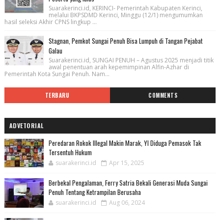
Suarakerinci.id, KERINCI- Pemerintah Kabupaten Kerinci,
melalui BKPSDMD Kerinci, Minggu (12/1) mengumumkan
hasil seleksi Akhir CPNS lingkup ...
Stagnan, Pemkot Sungai Penuh Bisa Lumpuh di Tangan Pejabat
Galau
Suarakerinci.id, SUNGAI PENUH – Agustus 2025 menjadi titik
awal penentuan arah kepemimpinan Alfin-Azhar di
Pemerintah Kota Sungai Penuh. Nam...
TERBARU
COMMENTS
ADVETORIAL
Peredaran Rokok Illegal Makin Marak, YI Diduga Pemasok Tak
Tersentuh Hukum
suarakerinci.id
Apr 15, 2025
Berbekal Pengalaman, Ferry Satria Bekali Generasi Muda Sungai
Penuh Tentang Ketrampilan Berusaha
suarakerinci.id
Aug 06, 2024