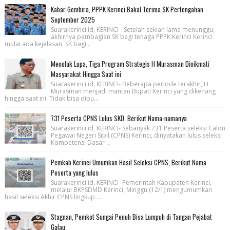
Kabar Gembira, PPPK Kerinci Bakal Terima SK Pertengahan
September 2025
Suarakerinci.id, KERINCI - Setelah sekian lama menunggu,
akhirnya pembagian SK bagi tenaga PPPK Kerinci Kerinci
mulai ada kejelasan. SK bagi...
Menolak Lupa, Tiga Program Strategis H Murasman Dinikmati
Masyarakat Hingga Saat ini
Suarakerinci.id, KERINCI- Beberapa periode terakhir, H
Murasman menjadi mantan Bupati Kerinci yang dikenang
hingga saat ini. Tidak bisa dipu...
731 Peserta CPNS Lulus SKD, Berikut Nama-namanya
Suarakerinci.id, KERINCI- Sebanyak 731 Peserta seleksi Calon
Pegawai Negeri Sipil (CPNS) Kerinci, dinyatakan lulus seleksi
Kompetensi Dasar ...
Pemkab Kerinci Umumkan Hasil Seleksi CPNS, Berikut Nama
Peserta yang lulus
Suarakerinci.id, KERINCI- Pemerintah Kabupaten Kerinci,
melalui BKPSDMD Kerinci, Minggu (12/1) mengumumkan
hasil seleksi Akhir CPNS lingkup ...
Stagnan, Pemkot Sungai Penuh Bisa Lumpuh di Tangan Pejabat
Galau