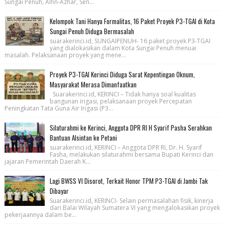
Sungai Penuh, Alfin-Azhar, Sen...
Kelompok Tani Hanya Formalitas, 16 Paket Proyek P3-TGAI di Kota
Sungai Penuh Diduga Bermasalah
suarakerinci.id, SUNGAIPENUH- 16 paket proyek P3-TGAI
yang dialokasikan dalam Kota Sungai Penuh menuai
masalah. Pelaksanaan proyek yang mene...
Proyek P3-TGAI Kerinci Diduga Sarat Kepentingan Oknum,
Masyarakat Merasa Dimanfaatkan
Suarakerinci.id, KERINCI – Tidak hanya soal kualitas
bangunan irigasi, pelaksanaan proyek Percepatan
Peningkatan Tata Guna Air Irigasi (P3...
Silaturahmi ke Kerinci, Anggota DPR RI H Syarif Pasha Serahkan
Bantuan Alsintan ke Petani
suarakerinci.id, KERINCI – Anggota DPR RI, Dr. H. Syarif
Fasha, melakukan silaturahmi bersama Bupati Kerinci dan
jajaran Pemerintah Daerah K...
Lagi BWSS VI Disorot, Terkait Honor TPM P3-TGAI di Jambi Tak
Dibayar
Suarakerinci.id, KERINCI- Selain permasalahan fisik, kinerja
dari Balai Wilayah Sumatera VI yang mengalokasikan proyek
pekerjaannya dalam be...