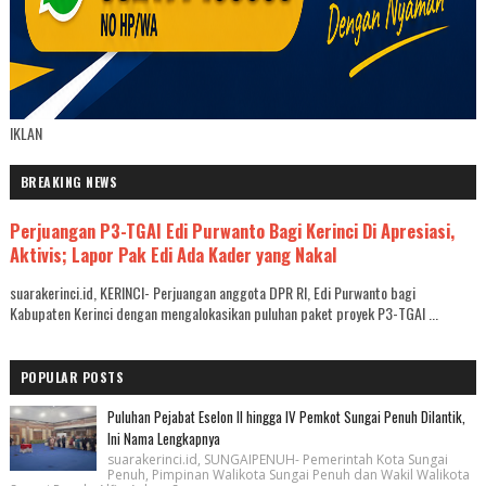
IKLAN
BREAKING NEWS
Perjuangan P3-TGAI Edi Purwanto Bagi Kerinci Di Apresiasi,
Aktivis; Lapor Pak Edi Ada Kader yang Nakal
suarakerinci.id, KERINCI- Perjuangan anggota DPR RI, Edi Purwanto bagi
Kabupaten Kerinci dengan mengalokasikan puluhan paket proyek P3-TGAI ...
POPULAR POSTS
Puluhan Pejabat Eselon II hingga IV Pemkot Sungai Penuh Dilantik,
Ini Nama Lengkapnya
suarakerinci.id, SUNGAIPENUH- Pemerintah Kota Sungai
Penuh, Pimpinan Walikota Sungai Penuh dan Wakil Walikota