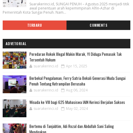
Suarakerinci.id, SUNGAI PENUH – Agustus 2025 menjadi titik
awal penentuan arah kepemimpinan Alfin-Azhar di
Pemerintah Kota Sungai Penuh. Nam...
TERBARU
COMMENTS
ADVETORIAL
Peredaran Rokok Illegal Makin Marak, YI Diduga Pemasok Tak
Tersentuh Hukum
suarakerinci.id
Apr 15, 2025
Berbekal Pengalaman, Ferry Satria Bekali Generasi Muda Sungai
Penuh Tentang Ketrampilan Berusaha
suarakerinci.id
Aug 06, 2024
Wisuda ke VIII bagi 625 Mahasiswa IAIN Kerinci Berjalan Sukses
suarakerinci.id
May 02, 2024
Bertemu di Tanjabtim, Adi Rozal dan Abdullah Sani Saling
Mendoakan