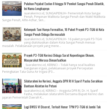
Puluhan Pejabat Eselon II hingga IV Pemkot Sungai Penuh Dilantik,
Ini Nama Lengkapnya
suarakerinci.id, SUNGAIPENUH- Pemerintah Kota Sungai
Penuh, Pimpinan Walikota Sungai Penuh dan Wakil Walikota
Sungai Penuh, Alfin-Azhar, Sen...
Kelompok Tani Hanya Formalitas, 16 Paket Proyek P3-TGAI di Kota
Sungai Penuh Diduga Bermasalah
suarakerinci.id, SUNGAIPENUH- 16 paket proyek P3-TGAI
yang dialokasikan dalam Kota Sungai Penuh menuai
masalah. Pelaksanaan proyek yang mene...
Proyek P3-TGAI Kerinci Diduga Sarat Kepentingan Oknum,
Masyarakat Merasa Dimanfaatkan
Suarakerinci.id, KERINCI – Tidak hanya soal kualitas
bangunan irigasi, pelaksanaan proyek Percepatan
Peningkatan Tata Guna Air Irigasi (P3...
Silaturahmi ke Kerinci, Anggota DPR RI H Syarif Pasha Serahkan
Bantuan Alsintan ke Petani
suarakerinci.id, KERINCI – Anggota DPR RI, Dr. H. Syarif
Fasha, melakukan silaturahmi bersama Bupati Kerinci dan
jajaran Pemerintah Daerah K...
Lagi BWSS VI Disorot, Terkait Honor TPM P3-TGAI di Jambi Tak