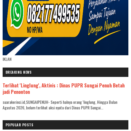
IKLAN
BREAKING NEWS
Terlihat 'Linglung', Aktivis : Dinas PUPR Sungai Penuh Betah
jadi Penonton
suarakerinci.id,SUNGAIPENUH- Seperti halnya orang 'linglung, Hingga Bulan
Agustus 2026, belum terlihat aksi nyata dari Dinas PUPR Sungai...
POPULAR POSTS