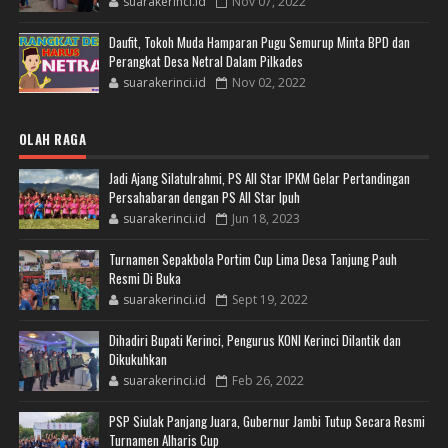
suarakerinci.id
Nov 07, 2022
Daufit, Tokoh Muda Hamparan Pugu Semurup Minta BPD dan
Perangkat Desa Netral Dalam Pilkades
suarakerinci.id
Nov 02, 2022
OLAH RAGA
Jadi Ajang Silatulrahmi, PS All Star IPKM Gelar Pertandingan
Persahabaran dengan PS All Star Ipuh
suarakerinci.id
Jun 18, 2023
Turnamen Sepakbola Portim Cup Lima Desa Tanjung Pauh
Resmi Di Buka
suarakerinci.id
Sept 19, 2022
Dihadiri Bupati Kerinci, Pengurus KONI Kerinci Dilantik dan
Dikukuhkan
suarakerinci.id
Feb 26, 2022
PSP Siulak Panjang Juara, Gubernur Jambi Tutup Secara Resmi
Turnamen Alharis Cup