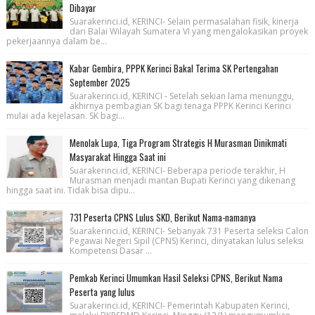
Dibayar
Suarakerinci.id, KERINCI- Selain permasalahan fisik, kinerja
dari Balai Wilayah Sumatera VI yang mengalokasikan proyek
pekerjaannya dalam be...
Kabar Gembira, PPPK Kerinci Bakal Terima SK Pertengahan
September 2025
Suarakerinci.id, KERINCI - Setelah sekian lama menunggu,
akhirnya pembagian SK bagi tenaga PPPK Kerinci Kerinci
mulai ada kejelasan. SK bagi...
Menolak Lupa, Tiga Program Strategis H Murasman Dinikmati
Masyarakat Hingga Saat ini
Suarakerinci.id, KERINCI- Beberapa periode terakhir, H
Murasman menjadi mantan Bupati Kerinci yang dikenang
hingga saat ini. Tidak bisa dipu...
731 Peserta CPNS Lulus SKD, Berikut Nama-namanya
Suarakerinci.id, KERINCI- Sebanyak 731 Peserta seleksi Calon
Pegawai Negeri Sipil (CPNS) Kerinci, dinyatakan lulus seleksi
Kompetensi Dasar ...
Pemkab Kerinci Umumkan Hasil Seleksi CPNS, Berikut Nama
Peserta yang lulus
Suarakerinci.id, KERINCI- Pemerintah Kabupaten Kerinci,