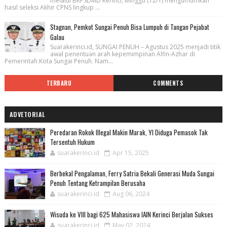
melalui BKPSDMD Kerinci, Minggu (12/1) mengumumkan
hasil seleksi Akhir CPNS lingkup ...
Stagnan, Pemkot Sungai Penuh Bisa Lumpuh di Tangan Pejabat
Galau
Suarakerinci.id, SUNGAI PENUH – Agustus 2025 menjadi titik
awal penentuan arah kepemimpinan Alfin-Azhar di
Pemerintah Kota Sungai Penuh. Nam...
TERBARU
COMMENTS
ADVETORIAL
Peredaran Rokok Illegal Makin Marak, YI Diduga Pemasok Tak
Tersentuh Hukum
suarakerinci.id
Apr 15, 2025
Berbekal Pengalaman, Ferry Satria Bekali Generasi Muda Sungai
Penuh Tentang Ketrampilan Berusaha
suarakerinci.id
Aug 06, 2024
Wisuda ke VIII bagi 625 Mahasiswa IAIN Kerinci Berjalan Sukses
suarakerinci.id
May 02, 2024