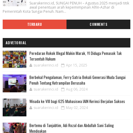
Suarakerinci.id, SUNGAI PENUH – Agustus 2025 menjadi titik
awal penentuan arah kepemimpinan Alfin-Azhar di
Pemerintah Kota Sungai Penuh. Nam...
TERBARU
COMMENTS
ADVETORIAL
Peredaran Rokok Illegal Makin Marak, YI Diduga Pemasok Tak
Tersentuh Hukum
suarakerinci.id
Apr 15, 2025
Berbekal Pengalaman, Ferry Satria Bekali Generasi Muda Sungai
Penuh Tentang Ketrampilan Berusaha
suarakerinci.id
Aug 06, 2024
Wisuda ke VIII bagi 625 Mahasiswa IAIN Kerinci Berjalan Sukses
suarakerinci.id
May 02, 2024
Bertemu di Tanjabtim, Adi Rozal dan Abdullah Sani Saling
Mendoakan