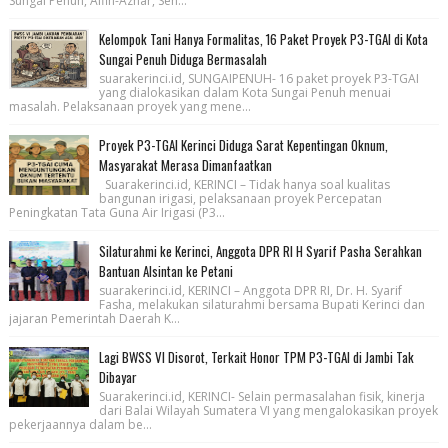
Sungai Penuh, Alfin-Azhar, Sen...
Kelompok Tani Hanya Formalitas, 16 Paket Proyek P3-TGAI di Kota
Sungai Penuh Diduga Bermasalah
suarakerinci.id, SUNGAIPENUH- 16 paket proyek P3-TGAI
yang dialokasikan dalam Kota Sungai Penuh menuai
masalah. Pelaksanaan proyek yang mene...
Proyek P3-TGAI Kerinci Diduga Sarat Kepentingan Oknum,
Masyarakat Merasa Dimanfaatkan
Suarakerinci.id, KERINCI – Tidak hanya soal kualitas
bangunan irigasi, pelaksanaan proyek Percepatan
Peningkatan Tata Guna Air Irigasi (P3...
Silaturahmi ke Kerinci, Anggota DPR RI H Syarif Pasha Serahkan
Bantuan Alsintan ke Petani
suarakerinci.id, KERINCI – Anggota DPR RI, Dr. H. Syarif
Fasha, melakukan silaturahmi bersama Bupati Kerinci dan
jajaran Pemerintah Daerah K...
Lagi BWSS VI Disorot, Terkait Honor TPM P3-TGAI di Jambi Tak
Dibayar
Suarakerinci.id, KERINCI- Selain permasalahan fisik, kinerja
dari Balai Wilayah Sumatera VI yang mengalokasikan proyek
pekerjaannya dalam be...