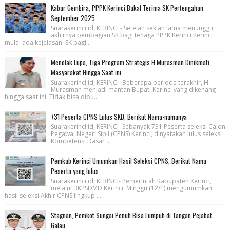
Kabar Gembira, PPPK Kerinci Bakal Terima SK Pertengahan
September 2025
Suarakerinci.id, KERINCI - Setelah sekian lama menunggu,
akhirnya pembagian SK bagi tenaga PPPK Kerinci Kerinci
mulai ada kejelasan. SK bagi...
Menolak Lupa, Tiga Program Strategis H Murasman Dinikmati
Masyarakat Hingga Saat ini
Suarakerinci.id, KERINCI- Beberapa periode terakhir, H
Murasman menjadi mantan Bupati Kerinci yang dikenang
hingga saat ini. Tidak bisa dipu...
731 Peserta CPNS Lulus SKD, Berikut Nama-namanya
Suarakerinci.id, KERINCI- Sebanyak 731 Peserta seleksi Calon
Pegawai Negeri Sipil (CPNS) Kerinci, dinyatakan lulus seleksi
Kompetensi Dasar ...
Pemkab Kerinci Umumkan Hasil Seleksi CPNS, Berikut Nama
Peserta yang lulus
Suarakerinci.id, KERINCI- Pemerintah Kabupaten Kerinci,
melalui BKPSDMD Kerinci, Minggu (12/1) mengumumkan
hasil seleksi Akhir CPNS lingkup ...
Stagnan, Pemkot Sungai Penuh Bisa Lumpuh di Tangan Pejabat
Galau