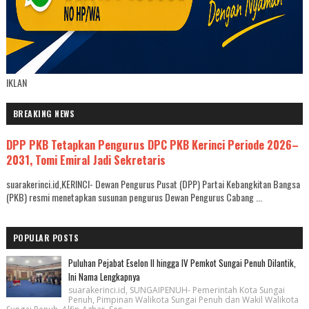
IKLAN
BREAKING NEWS
DPP PKB Tetapkan Pengurus DPC PKB Kerinci Periode 2026–
2031, Tomi Emiral Jadi Sekretaris
suarakerinci.id,KERINCI- Dewan Pengurus Pusat (DPP) Partai Kebangkitan Bangsa
(PKB) resmi menetapkan susunan pengurus Dewan Pengurus Cabang ...
POPULAR POSTS
Puluhan Pejabat Eselon II hingga IV Pemkot Sungai Penuh Dilantik,
Ini Nama Lengkapnya
suarakerinci.id, SUNGAIPENUH- Pemerintah Kota Sungai
Penuh, Pimpinan Walikota Sungai Penuh dan Wakil Walikota