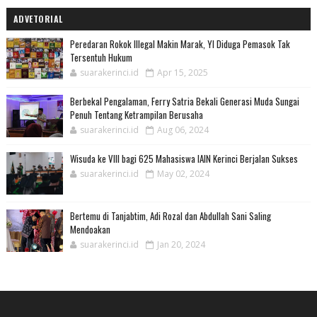
ADVETORIAL
Peredaran Rokok Illegal Makin Marak, YI Diduga Pemasok Tak
Tersentuh Hukum
suarakerinci.id
Apr 15, 2025
Berbekal Pengalaman, Ferry Satria Bekali Generasi Muda Sungai
Penuh Tentang Ketrampilan Berusaha
suarakerinci.id
Aug 06, 2024
Wisuda ke VIII bagi 625 Mahasiswa IAIN Kerinci Berjalan Sukses
suarakerinci.id
May 02, 2024
Bertemu di Tanjabtim, Adi Rozal dan Abdullah Sani Saling
Mendoakan
suarakerinci.id
Jan 20, 2024