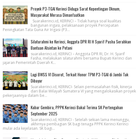
Proyek P3-TGAI Kerinci Diduga Sarat Kepentingan Oknum,
Masyarakat Merasa Dimanfaatkan
Suarakerinci.id, KERINCI – Tidak hanya soal kualitas
bangunan irigasi, pelaksanaan proyek Percepatan
Peningkatan Tata Guna Air Irigasi (P3...
Silaturahmi ke Kerinci, Anggota DPR RI H Syarif Pasha Serahkan
Bantuan Alsintan ke Petani
suarakerinci.id, KERINCI – Anggota DPR RI, Dr. H. Syarif
Fasha, melakukan silaturahmi bersama Bupati Kerinci dan
jajaran Pemerintah Daerah K...
Lagi BWSS VI Disorot, Terkait Honor TPM P3-TGAI di Jambi Tak
Dibayar
Suarakerinci.id, KERINCI- Selain permasalahan fisik, kinerja
dari Balai Wilayah Sumatera VI yang mengalokasikan proyek
pekerjaannya dalam be...
Kabar Gembira, PPPK Kerinci Bakal Terima SK Pertengahan
September 2025
Suarakerinci.id, KERINCI - Setelah sekian lama menunggu,
akhirnya pembagian SK bagi tenaga PPPK Kerinci Kerinci
mulai ada kejelasan. SK bagi...