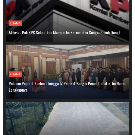
UTAMA
Aktivis : Pak KPK Sekali-kali Mampir ke Kerinci dan Sungai Penuh Dong!
UTAMA
Puluhan Pejabat Eselon II hingga IV Pemkot Sungai Penuh Dilantik, Ini Nama
Lengkapnya