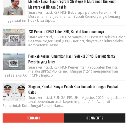
Menolak Lupa, Tiga Program Strategis H Murasman Dinikmati
Masyarakat Hingga Saat ini
Suarakerinci.id, KERINCI- Beberapa periode terakhir, H
Murasman menjadi mantan Bupati Kerinci yang dikenang
hingga saat ini. Tidak bisa dipu...
731 Peserta CPNS Lulus SKD, Berikut Nama-namanya
Suarakerinci.id, KERINCI- Sebanyak 731 Peserta seleksi Calon
Pegawai Negeri Sipil (CPNS) Kerinci, dinyatakan lulus seleksi
Kompetensi Dasar ...
Pemkab Kerinci Umumkan Hasil Seleksi CPNS, Berikut Nama
Peserta yang lulus
Suarakerinci.id, KERINCI- Pemerintah Kabupaten Kerinci,
melalui BKPSDMD Kerinci, Minggu (12/1) mengumumkan
hasil seleksi Akhir CPNS lingkup ...
Stagnan, Pemkot Sungai Penuh Bisa Lumpuh di Tangan Pejabat
Galau
Suarakerinci.id, SUNGAI PENUH – Agustus 2025 menjadi titik
awal penentuan arah kepemimpinan Alfin-Azhar di
Pemerintah Kota Sungai Penuh. Nam...
TERBARU
COMMENTS