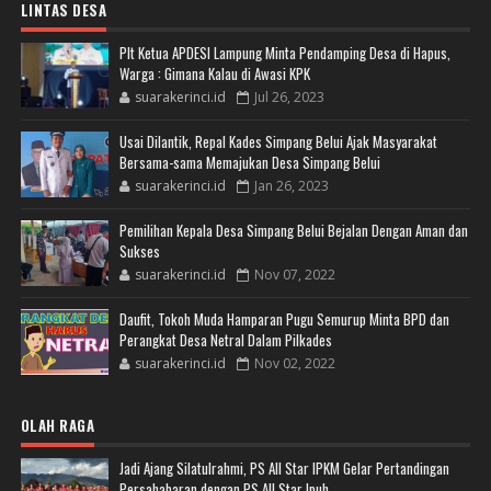
LINTAS DESA
Plt Ketua APDESI Lampung Minta Pendamping Desa di Hapus,
Warga : Gimana Kalau di Awasi KPK
suarakerinci.id
Jul 26, 2023
Usai Dilantik, Repal Kades Simpang Belui Ajak Masyarakat
Bersama-sama Memajukan Desa Simpang Belui
suarakerinci.id
Jan 26, 2023
Pemilihan Kepala Desa Simpang Belui Bejalan Dengan Aman dan
Sukses
suarakerinci.id
Nov 07, 2022
Daufit, Tokoh Muda Hamparan Pugu Semurup Minta BPD dan
Perangkat Desa Netral Dalam Pilkades
suarakerinci.id
Nov 02, 2022
OLAH RAGA
Jadi Ajang Silatulrahmi, PS All Star IPKM Gelar Pertandingan
Persahabaran dengan PS All Star Ipuh