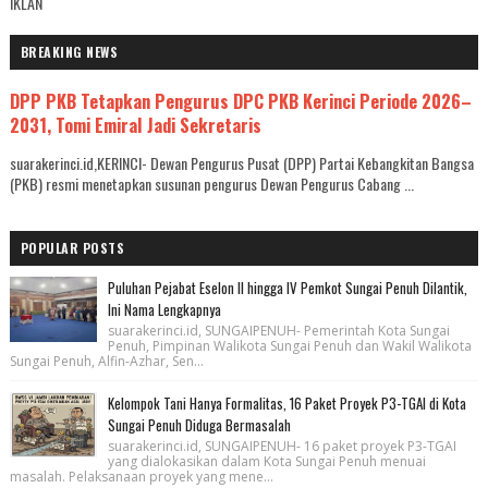
IKLAN
BREAKING NEWS
DPP PKB Tetapkan Pengurus DPC PKB Kerinci Periode 2026–
2031, Tomi Emiral Jadi Sekretaris
suarakerinci.id,KERINCI- Dewan Pengurus Pusat (DPP) Partai Kebangkitan Bangsa
(PKB) resmi menetapkan susunan pengurus Dewan Pengurus Cabang ...
POPULAR POSTS
Puluhan Pejabat Eselon II hingga IV Pemkot Sungai Penuh Dilantik,
Ini Nama Lengkapnya
suarakerinci.id, SUNGAIPENUH- Pemerintah Kota Sungai
Penuh, Pimpinan Walikota Sungai Penuh dan Wakil Walikota
Sungai Penuh, Alfin-Azhar, Sen...
Kelompok Tani Hanya Formalitas, 16 Paket Proyek P3-TGAI di Kota
Sungai Penuh Diduga Bermasalah
suarakerinci.id, SUNGAIPENUH- 16 paket proyek P3-TGAI
yang dialokasikan dalam Kota Sungai Penuh menuai
masalah. Pelaksanaan proyek yang mene...