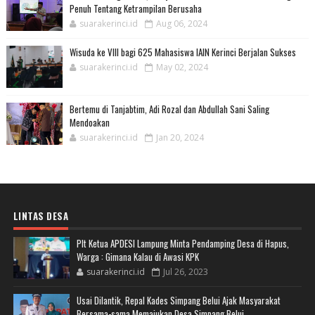
Penuh Tentang Ketrampilan Berusaha
suarakerinci.id
Aug 06, 2024
Wisuda ke VIII bagi 625 Mahasiswa IAIN Kerinci Berjalan Sukses
suarakerinci.id
May 02, 2024
Bertemu di Tanjabtim, Adi Rozal dan Abdullah Sani Saling
Mendoakan
suarakerinci.id
Jan 20, 2024
LINTAS DESA
Plt Ketua APDESI Lampung Minta Pendamping Desa di Hapus,
Warga : Gimana Kalau di Awasi KPK
suarakerinci.id
Jul 26, 2023
Usai Dilantik, Repal Kades Simpang Belui Ajak Masyarakat
Bersama-sama Memajukan Desa Simpang Belui