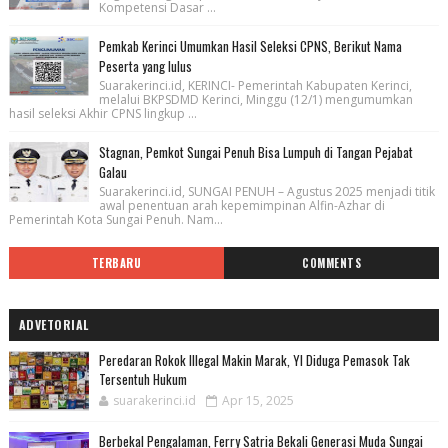
Kompetensi Dasar ...
Pemkab Kerinci Umumkan Hasil Seleksi CPNS, Berikut Nama
Peserta yang lulus
Suarakerinci.id, KERINCI- Pemerintah Kabupaten Kerinci,
melalui BKPSDMD Kerinci, Minggu (12/1) mengumumkan
hasil seleksi Akhir CPNS lingkup ...
Stagnan, Pemkot Sungai Penuh Bisa Lumpuh di Tangan Pejabat
Galau
Suarakerinci.id, SUNGAI PENUH – Agustus 2025 menjadi titik
awal penentuan arah kepemimpinan Alfin-Azhar di
Pemerintah Kota Sungai Penuh. Nam...
TERBARU
COMMENTS
ADVETORIAL
Peredaran Rokok Illegal Makin Marak, YI Diduga Pemasok Tak
Tersentuh Hukum
suarakerinci.id
Apr 15, 2025
Berbekal Pengalaman, Ferry Satria Bekali Generasi Muda Sungai