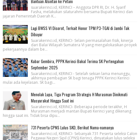
Bantuan Alsintan ke Petani
suarakerinci.id, KERINCI – Anggota DPR RI, Dr. H. Syarif
Fasha, melakukan silaturahmi bersama Bupati Kerinci dan
jajaran Pemerintah Daerah K...
Lagi BWSS VI Disorot, Terkait Honor TPM P3-TGAI di Jambi Tak
Dibayar
Suarakerinci.id, KERINCI- Selain permasalahan fisik, kinerja
dari Balai Wilayah Sumatera VI yang mengalokasikan proyek
pekerjaannya dalam be...
Kabar Gembira, PPPK Kerinci Bakal Terima SK Pertengahan
September 2025
Suarakerinci.id, KERINCI - Setelah sekian lama menunggu,
akhirnya pembagian SK bagi tenaga PPPK Kerinci Kerinci
mulai ada kejelasan. SK bagi...
Menolak Lupa, Tiga Program Strategis H Murasman Dinikmati
Masyarakat Hingga Saat ini
Suarakerinci.id, KERINCI- Beberapa periode terakhir, H
Murasman menjadi mantan Bupati Kerinci yang dikenang
hingga saat ini. Tidak bisa dipu...
731 Peserta CPNS Lulus SKD, Berikut Nama-namanya
Suarakerinci.id, KERINCI- Sebanyak 731 Peserta seleksi Calon
Pegawai Negeri Sipil (CPNS) Kerinci, dinyatakan lulus seleksi