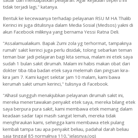
sadar dan mendapatkan pelajaran. Agar kejadian seperti ini
tidak terjadi lagi," katanya.
Bentuk ke kecewaanya terhadap pelayanan RSU M HA Thalib
Kerinci ini juga ditulisnya dalam Media Sosial (Medsos) yakni di
akun Facebook miliknya yang bernama Yessi Ratna Deli.
"Assalamualaikum. Bapak Zumi zola yg terhormat, tampaknya
rumah' sakit kerinci juga perlu disidak, tolong sebarkan teman
teman biar jadi pelajaran bagi kita semua, malam ini etek saya
sudah 1 bulan sakit dirumah. Malam ini habis makan obat dari
dokter tiba-tiba badan etek saya melemah dan pingsan kira-
kira jam 7. Kami kaget sekitar jam 10 malam, kami bawa
kerumah sakit umum kerinci," tulisnya di Facebook.
"Alhasil sungguh menakjubkan pelayanan dirumah sakit ini,
mereka menertawakan penyakit etek saya, mereka bilang etek
saya berpura pura sakit, kami membawa etek memang dalam
keadaan sadar tapi masih sangat lemah, mereka tidak
menghiraukan kami, sehingga kami membawa etek pulang
kembali tampa tau apa penyakit beliau, padahal darah beliau
saja tinggal 85 normalnya 110,"jelasnya.(oq)