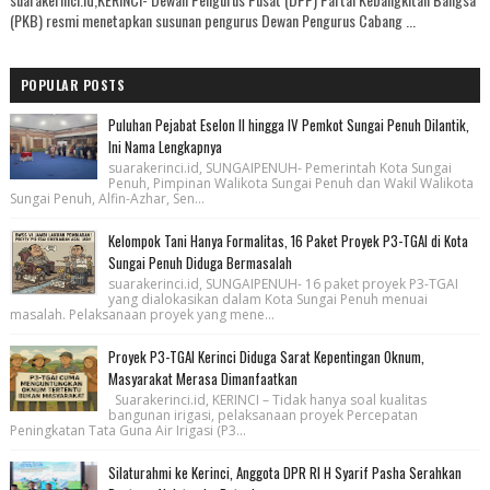
(PKB) resmi menetapkan susunan pengurus Dewan Pengurus Cabang ...
POPULAR POSTS
Puluhan Pejabat Eselon II hingga IV Pemkot Sungai Penuh Dilantik,
Ini Nama Lengkapnya
suarakerinci.id, SUNGAIPENUH- Pemerintah Kota Sungai
Penuh, Pimpinan Walikota Sungai Penuh dan Wakil Walikota
Sungai Penuh, Alfin-Azhar, Sen...
Kelompok Tani Hanya Formalitas, 16 Paket Proyek P3-TGAI di Kota
Sungai Penuh Diduga Bermasalah
suarakerinci.id, SUNGAIPENUH- 16 paket proyek P3-TGAI
yang dialokasikan dalam Kota Sungai Penuh menuai
masalah. Pelaksanaan proyek yang mene...
Proyek P3-TGAI Kerinci Diduga Sarat Kepentingan Oknum,
Masyarakat Merasa Dimanfaatkan
Suarakerinci.id, KERINCI – Tidak hanya soal kualitas
bangunan irigasi, pelaksanaan proyek Percepatan
Peningkatan Tata Guna Air Irigasi (P3...
Silaturahmi ke Kerinci, Anggota DPR RI H Syarif Pasha Serahkan