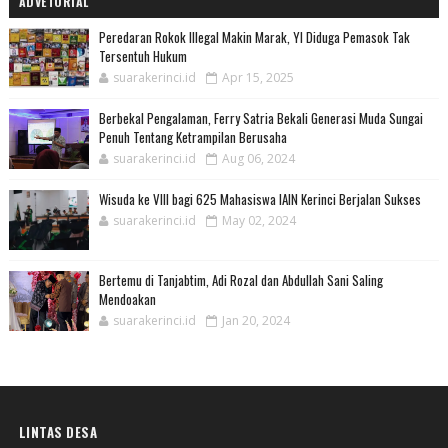
ADVETORIAL
Peredaran Rokok Illegal Makin Marak, YI Diduga Pemasok Tak
Tersentuh Hukum
suarakerinci.id
Apr 15, 2025
Berbekal Pengalaman, Ferry Satria Bekali Generasi Muda Sungai
Penuh Tentang Ketrampilan Berusaha
suarakerinci.id
Aug 06, 2024
Wisuda ke VIII bagi 625 Mahasiswa IAIN Kerinci Berjalan Sukses
suarakerinci.id
May 02, 2024
Bertemu di Tanjabtim, Adi Rozal dan Abdullah Sani Saling
Mendoakan
suarakerinci.id
Jan 20, 2024
LINTAS DESA