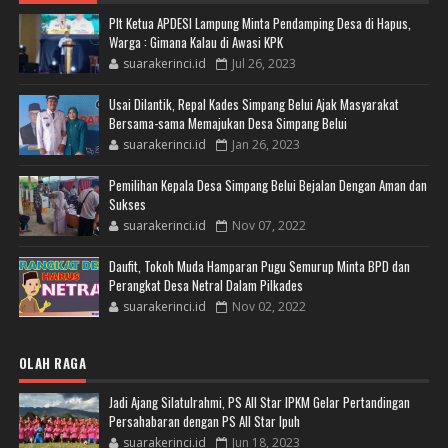
Plt Ketua APDESI Lampung Minta Pendamping Desa di Hapus,
Warga : Gimana Kalau di Awasi KPK
suarakerinci.id
Jul 26, 2023
Usai Dilantik, Repal Kades Simpang Belui Ajak Masyarakat
Bersama-sama Memajukan Desa Simpang Belui
suarakerinci.id
Jan 26, 2023
Pemilihan Kepala Desa Simpang Belui Bejalan Dengan Aman dan
Sukses
suarakerinci.id
Nov 07, 2022
Daufit, Tokoh Muda Hamparan Pugu Semurup Minta BPD dan
Perangkat Desa Netral Dalam Pilkades
suarakerinci.id
Nov 02, 2022
OLAH RAGA
Jadi Ajang Silatulrahmi, PS All Star IPKM Gelar Pertandingan
Persahabaran dengan PS All Star Ipuh
suarakerinci.id
Jun 18, 2023