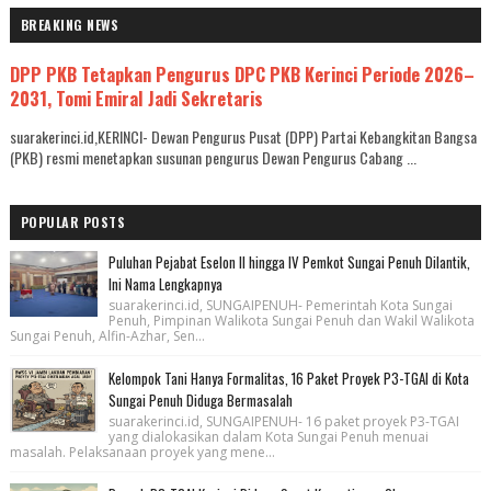
BREAKING NEWS
DPP PKB Tetapkan Pengurus DPC PKB Kerinci Periode 2026–
2031, Tomi Emiral Jadi Sekretaris
suarakerinci.id,KERINCI- Dewan Pengurus Pusat (DPP) Partai Kebangkitan Bangsa
(PKB) resmi menetapkan susunan pengurus Dewan Pengurus Cabang ...
POPULAR POSTS
Puluhan Pejabat Eselon II hingga IV Pemkot Sungai Penuh Dilantik,
Ini Nama Lengkapnya
suarakerinci.id, SUNGAIPENUH- Pemerintah Kota Sungai
Penuh, Pimpinan Walikota Sungai Penuh dan Wakil Walikota
Sungai Penuh, Alfin-Azhar, Sen...
Kelompok Tani Hanya Formalitas, 16 Paket Proyek P3-TGAI di Kota
Sungai Penuh Diduga Bermasalah
suarakerinci.id, SUNGAIPENUH- 16 paket proyek P3-TGAI
yang dialokasikan dalam Kota Sungai Penuh menuai
masalah. Pelaksanaan proyek yang mene...