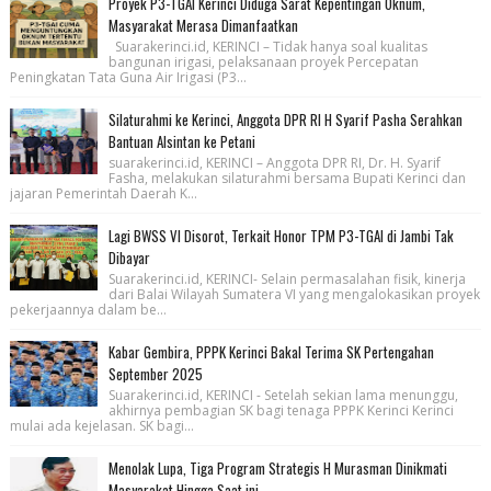
Proyek P3-TGAI Kerinci Diduga Sarat Kepentingan Oknum,
Masyarakat Merasa Dimanfaatkan
Suarakerinci.id, KERINCI – Tidak hanya soal kualitas
bangunan irigasi, pelaksanaan proyek Percepatan
Peningkatan Tata Guna Air Irigasi (P3...
Silaturahmi ke Kerinci, Anggota DPR RI H Syarif Pasha Serahkan
Bantuan Alsintan ke Petani
suarakerinci.id, KERINCI – Anggota DPR RI, Dr. H. Syarif
Fasha, melakukan silaturahmi bersama Bupati Kerinci dan
jajaran Pemerintah Daerah K...
Lagi BWSS VI Disorot, Terkait Honor TPM P3-TGAI di Jambi Tak
Dibayar
Suarakerinci.id, KERINCI- Selain permasalahan fisik, kinerja
dari Balai Wilayah Sumatera VI yang mengalokasikan proyek
pekerjaannya dalam be...
Kabar Gembira, PPPK Kerinci Bakal Terima SK Pertengahan
September 2025
Suarakerinci.id, KERINCI - Setelah sekian lama menunggu,
akhirnya pembagian SK bagi tenaga PPPK Kerinci Kerinci
mulai ada kejelasan. SK bagi...
Menolak Lupa, Tiga Program Strategis H Murasman Dinikmati
Masyarakat Hingga Saat ini