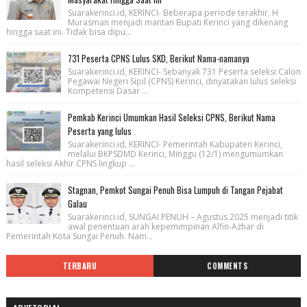
Suarakerinci.id, KERINCI- Beberapa periode terakhir, H
Murasman menjadi mantan Bupati Kerinci yang dikenang
hingga saat ini. Tidak bisa dipu...
731 Peserta CPNS Lulus SKD, Berikut Nama-namanya
Suarakerinci.id, KERINCI- Sebanyak 731 Peserta seleksi Calon
Pegawai Negeri Sipil (CPNS) Kerinci, dinyatakan lulus seleksi
Kompetensi Dasar ...
Pemkab Kerinci Umumkan Hasil Seleksi CPNS, Berikut Nama
Peserta yang lulus
Suarakerinci.id, KERINCI- Pemerintah Kabupaten Kerinci,
melalui BKPSDMD Kerinci, Minggu (12/1) mengumumkan
hasil seleksi Akhir CPNS lingkup ...
Stagnan, Pemkot Sungai Penuh Bisa Lumpuh di Tangan Pejabat
Galau
Suarakerinci.id, SUNGAI PENUH – Agustus 2025 menjadi titik
awal penentuan arah kepemimpinan Alfin-Azhar di
Pemerintah Kota Sungai Penuh. Nam...
TERBARU
COMMENTS