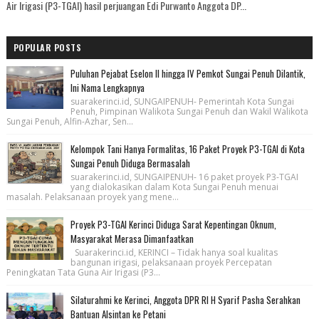
Air Irigasi (P3-TGAI) hasil perjuangan Edi Purwanto Anggota DP...
POPULAR POSTS
Puluhan Pejabat Eselon II hingga IV Pemkot Sungai Penuh Dilantik,
Ini Nama Lengkapnya
suarakerinci.id, SUNGAIPENUH- Pemerintah Kota Sungai
Penuh, Pimpinan Walikota Sungai Penuh dan Wakil Walikota
Sungai Penuh, Alfin-Azhar, Sen...
Kelompok Tani Hanya Formalitas, 16 Paket Proyek P3-TGAI di Kota
Sungai Penuh Diduga Bermasalah
suarakerinci.id, SUNGAIPENUH- 16 paket proyek P3-TGAI
yang dialokasikan dalam Kota Sungai Penuh menuai
masalah. Pelaksanaan proyek yang mene...
Proyek P3-TGAI Kerinci Diduga Sarat Kepentingan Oknum,
Masyarakat Merasa Dimanfaatkan
Suarakerinci.id, KERINCI – Tidak hanya soal kualitas
bangunan irigasi, pelaksanaan proyek Percepatan
Peningkatan Tata Guna Air Irigasi (P3...
Silaturahmi ke Kerinci, Anggota DPR RI H Syarif Pasha Serahkan
Bantuan Alsintan ke Petani