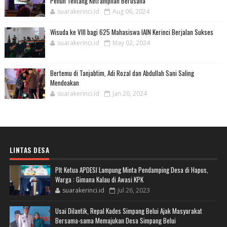
Penuh Tentang Ketrampilan Berusaha
suarakerinci.id
Aug 06, 2024
Wisuda ke VIII bagi 625 Mahasiswa IAIN Kerinci Berjalan Sukses
suarakerinci.id
May 02, 2024
Bertemu di Tanjabtim, Adi Rozal dan Abdullah Sani Saling
Mendoakan
suarakerinci.id
Jan 20, 2024
LINTAS DESA
Plt Ketua APDESI Lampung Minta Pendamping Desa di Hapus,
Warga : Gimana Kalau di Awasi KPK
suarakerinci.id
Jul 26, 2023
Usai Dilantik, Repal Kades Simpang Belui Ajak Masyarakat
Bersama-sama Memajukan Desa Simpang Belui