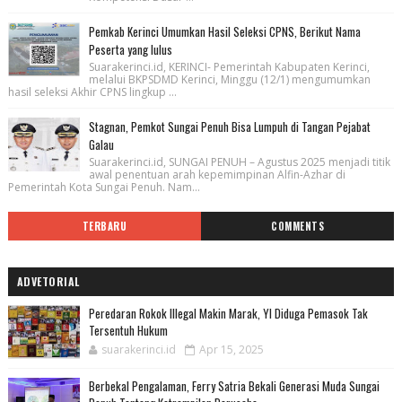
Pemkab Kerinci Umumkan Hasil Seleksi CPNS, Berikut Nama
Peserta yang lulus
Suarakerinci.id, KERINCI- Pemerintah Kabupaten Kerinci,
melalui BKPSDMD Kerinci, Minggu (12/1) mengumumkan
hasil seleksi Akhir CPNS lingkup ...
Stagnan, Pemkot Sungai Penuh Bisa Lumpuh di Tangan Pejabat
Galau
Suarakerinci.id, SUNGAI PENUH – Agustus 2025 menjadi titik
awal penentuan arah kepemimpinan Alfin-Azhar di
Pemerintah Kota Sungai Penuh. Nam...
TERBARU
COMMENTS
ADVETORIAL
Peredaran Rokok Illegal Makin Marak, YI Diduga Pemasok Tak
Tersentuh Hukum
suarakerinci.id
Apr 15, 2025
Berbekal Pengalaman, Ferry Satria Bekali Generasi Muda Sungai