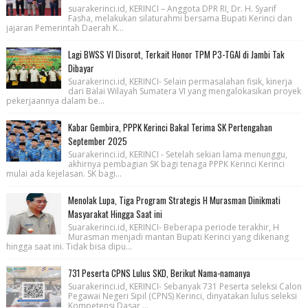
suarakerinci.id, KERINCI – Anggota DPR RI, Dr. H. Syarif
Fasha, melakukan silaturahmi bersama Bupati Kerinci dan
jajaran Pemerintah Daerah K...
Lagi BWSS VI Disorot, Terkait Honor TPM P3-TGAI di Jambi Tak
Dibayar
Suarakerinci.id, KERINCI- Selain permasalahan fisik, kinerja
dari Balai Wilayah Sumatera VI yang mengalokasikan proyek
pekerjaannya dalam be...
Kabar Gembira, PPPK Kerinci Bakal Terima SK Pertengahan
September 2025
Suarakerinci.id, KERINCI - Setelah sekian lama menunggu,
akhirnya pembagian SK bagi tenaga PPPK Kerinci Kerinci
mulai ada kejelasan. SK bagi...
Menolak Lupa, Tiga Program Strategis H Murasman Dinikmati
Masyarakat Hingga Saat ini
Suarakerinci.id, KERINCI- Beberapa periode terakhir, H
Murasman menjadi mantan Bupati Kerinci yang dikenang
hingga saat ini. Tidak bisa dipu...
731 Peserta CPNS Lulus SKD, Berikut Nama-namanya
Suarakerinci.id, KERINCI- Sebanyak 731 Peserta seleksi Calon
Pegawai Negeri Sipil (CPNS) Kerinci, dinyatakan lulus seleksi
Kompetensi Dasar ...