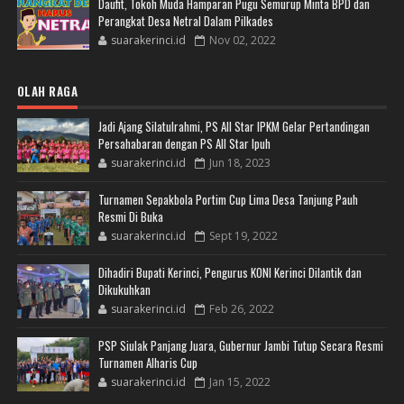
Daufit, Tokoh Muda Hamparan Pugu Semurup Minta BPD dan
Perangkat Desa Netral Dalam Pilkades
suarakerinci.id
Nov 02, 2022
OLAH RAGA
Jadi Ajang Silatulrahmi, PS All Star IPKM Gelar Pertandingan
Persahabaran dengan PS All Star Ipuh
suarakerinci.id
Jun 18, 2023
Turnamen Sepakbola Portim Cup Lima Desa Tanjung Pauh
Resmi Di Buka
suarakerinci.id
Sept 19, 2022
Dihadiri Bupati Kerinci, Pengurus KONI Kerinci Dilantik dan
Dikukuhkan
suarakerinci.id
Feb 26, 2022
PSP Siulak Panjang Juara, Gubernur Jambi Tutup Secara Resmi
Turnamen Alharis Cup
suarakerinci.id
Jan 15, 2022