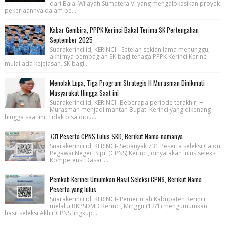
dari Balai Wilayah Sumatera VI yang mengalokasikan proyek
pekerjaannya dalam be...
Kabar Gembira, PPPK Kerinci Bakal Terima SK Pertengahan
September 2025
Suarakerinci.id, KERINCI - Setelah sekian lama menunggu,
akhirnya pembagian SK bagi tenaga PPPK Kerinci Kerinci
mulai ada kejelasan. SK bagi...
Menolak Lupa, Tiga Program Strategis H Murasman Dinikmati
Masyarakat Hingga Saat ini
Suarakerinci.id, KERINCI- Beberapa periode terakhir, H
Murasman menjadi mantan Bupati Kerinci yang dikenang
hingga saat ini. Tidak bisa dipu...
731 Peserta CPNS Lulus SKD, Berikut Nama-namanya
Suarakerinci.id, KERINCI- Sebanyak 731 Peserta seleksi Calon
Pegawai Negeri Sipil (CPNS) Kerinci, dinyatakan lulus seleksi
Kompetensi Dasar ...
Pemkab Kerinci Umumkan Hasil Seleksi CPNS, Berikut Nama
Peserta yang lulus
Suarakerinci.id, KERINCI- Pemerintah Kabupaten Kerinci,
melalui BKPSDMD Kerinci, Minggu (12/1) mengumumkan
hasil seleksi Akhir CPNS lingkup ...