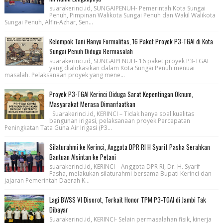
suarakerinci.id, SUNGAIPENUH- Pemerintah Kota Sungai
Penuh, Pimpinan Walikota Sungai Penuh dan Wakil Walikota
Sungai Penuh, Alfin-Azhar, Sen...
Kelompok Tani Hanya Formalitas, 16 Paket Proyek P3-TGAI di Kota
Sungai Penuh Diduga Bermasalah
suarakerinci.id, SUNGAIPENUH- 16 paket proyek P3-TGAI
yang dialokasikan dalam Kota Sungai Penuh menuai
masalah. Pelaksanaan proyek yang mene...
Proyek P3-TGAI Kerinci Diduga Sarat Kepentingan Oknum,
Masyarakat Merasa Dimanfaatkan
Suarakerinci.id, KERINCI – Tidak hanya soal kualitas
bangunan irigasi, pelaksanaan proyek Percepatan
Peningkatan Tata Guna Air Irigasi (P3...
Silaturahmi ke Kerinci, Anggota DPR RI H Syarif Pasha Serahkan
Bantuan Alsintan ke Petani
suarakerinci.id, KERINCI – Anggota DPR RI, Dr. H. Syarif
Fasha, melakukan silaturahmi bersama Bupati Kerinci dan
jajaran Pemerintah Daerah K...
Lagi BWSS VI Disorot, Terkait Honor TPM P3-TGAI di Jambi Tak
Dibayar
Suarakerinci.id, KERINCI- Selain permasalahan fisik, kinerja