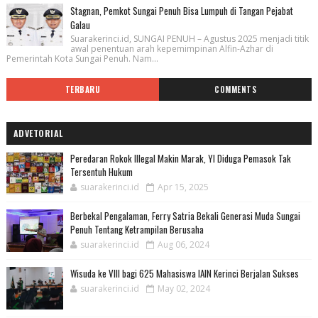
Stagnan, Pemkot Sungai Penuh Bisa Lumpuh di Tangan Pejabat
Galau
Suarakerinci.id, SUNGAI PENUH – Agustus 2025 menjadi titik
awal penentuan arah kepemimpinan Alfin-Azhar di
Pemerintah Kota Sungai Penuh. Nam...
TERBARU
COMMENTS
ADVETORIAL
Peredaran Rokok Illegal Makin Marak, YI Diduga Pemasok Tak
Tersentuh Hukum
suarakerinci.id
Apr 15, 2025
Berbekal Pengalaman, Ferry Satria Bekali Generasi Muda Sungai
Penuh Tentang Ketrampilan Berusaha
suarakerinci.id
Aug 06, 2024
Wisuda ke VIII bagi 625 Mahasiswa IAIN Kerinci Berjalan Sukses
suarakerinci.id
May 02, 2024