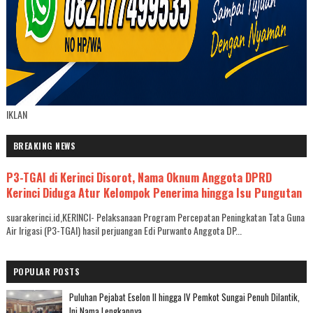
IKLAN
BREAKING NEWS
P3-TGAI di Kerinci Disorot, Nama Oknum Anggota DPRD
Kerinci Diduga Atur Kelompok Penerima hingga Isu Pungutan
suarakerinci.id,KERINCI- Pelaksanaan Program Percepatan Peningkatan Tata Guna
Air Irigasi (P3-TGAI) hasil perjuangan Edi Purwanto Anggota DP...
POPULAR POSTS
Puluhan Pejabat Eselon II hingga IV Pemkot Sungai Penuh Dilantik,
Ini Nama Lengkapnya