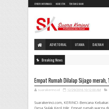
CYBER INFORMASI
KODE ETIK
TENTANG KAMI
ADVETORIAL
UTAMA
DAERAH
Breaking News
Empat Rumah Dilalap Sijago merah, 
suarakerinci.id
12/29/2016 10:12:00 AM
Suarakerinci.com, KERINCI-Bencana Kebakaran
Desa Siulak Kecil Hilir. Empat rumah warga d