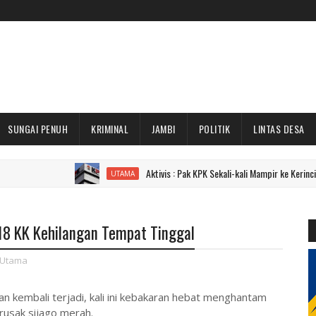
SUNGAI PENUH
KRIMINAL
JAMBI
POLITIK
LINTAS DESA
Aktivis : Pak KPK Sekali-kali Mampir ke Kerinci dan Sung
UTAMA
18 KK Kehilangan Tempat Tinggal
Utama
 kembali terjadi, kali ini kebakaran hebat menghantam
irusak sijago merah.