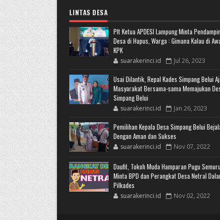
LINTAS DESA
Plt Ketua APDESI Lampung Minta Pendampi
Desa di Hapus, Warga : Gimana Kalau di Aw
KPK
suarakerinci.id
Jul 26, 2023
Usai Dilantik, Repal Kades Simpang Belui A
Masyarakat Bersama-sama Memajukan De
Simpang Belui
suarakerinci.id
Jan 26, 2023
Pemilihan Kepala Desa Simpang Belui Bejal
Dengan Aman dan Sukses
suarakerinci.id
Nov 07, 2022
Daufit, Tokoh Muda Hamparan Pugu Semur
Minta BPD dan Perangkat Desa Netral Dal
Pilkades
suarakerinci.id
Nov 02, 2022