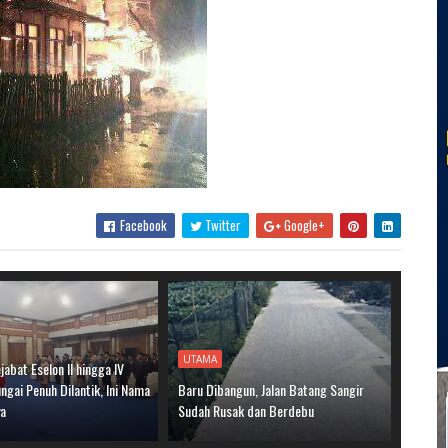
Facebook
Twitter
Google+
UTAMA
jabat Eselon II hingga IV
gai Penuh Dilantik, Ini Nama
Baru Dibangun, Jalan Batang Sangir
ya
Sudah Rusak dan Berdebu