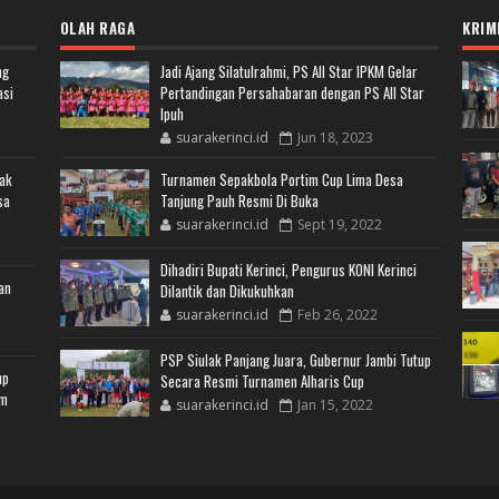
OLAH RAGA
KRIM
ng
Jadi Ajang Silatulrahmi, PS All Star IPKM Gelar
asi
Pertandingan Persahabaran dengan PS All Star
Ipuh
suarakerinci.id
Jun 18, 2023
jak
Turnamen Sepakbola Portim Cup Lima Desa
sa
Tanjung Pauh Resmi Di Buka
suarakerinci.id
Sept 19, 2022
Dihadiri Bupati Kerinci, Pengurus KONI Kerinci
an
Dilantik dan Dikukuhkan
suarakerinci.id
Feb 26, 2022
PSP Siulak Panjang Juara, Gubernur Jambi Tutup
up
Secara Resmi Turnamen Alharis Cup
am
suarakerinci.id
Jan 15, 2022