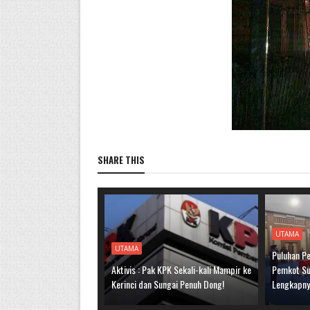
SHARE THIS
UTAMA
UTAMA
Puluhan Pe
Aktivis : Pak KPK Sekali-kali Mampir ke
Pemkot Sun
Kerinci dan Sungai Penuh Dong!
Lengkapn