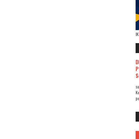
I
D
P
S
su
K
pe