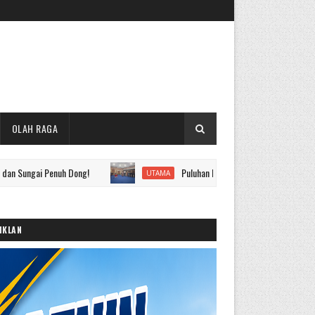
OLAH RAGA
ai Penuh Dong!
Puluhan Pejabat Eselon II hingga IV Pemkot Sun
UTAMA
IKLAN