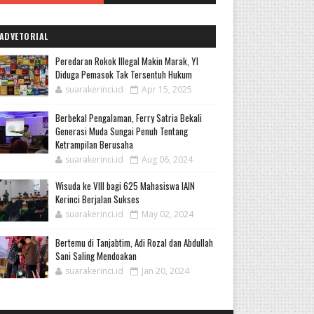
ADVETORIAL
Peredaran Rokok Illegal Makin Marak, YI
Diduga Pemasok Tak Tersentuh Hukum
suarakerinci.id
Apr 15, 2025
Berbekal Pengalaman, Ferry Satria Bekali
Generasi Muda Sungai Penuh Tentang
Ketrampilan Berusaha
suarakerinci.id
Aug 06, 2024
Wisuda ke VIII bagi 625 Mahasiswa IAIN
Kerinci Berjalan Sukses
suarakerinci.id
May 02, 2024
Bertemu di Tanjabtim, Adi Rozal dan Abdullah
Sani Saling Mendoakan
suarakerinci.id
Jan 20, 2024