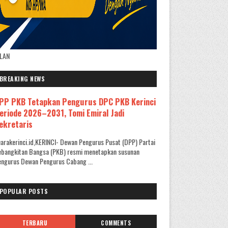
KLAN
BREAKING NEWS
PP PKB Tetapkan Pengurus DPC PKB Kerinci
eriode 2026–2031, Tomi Emiral Jadi
ekretaris
arakerinci.id,KERINCI- Dewan Pengurus Pusat (DPP) Partai
ebangkitan Bangsa (PKB) resmi menetapkan susunan
ngurus Dewan Pengurus Cabang ...
POPULAR POSTS
TERBARU
COMMENTS