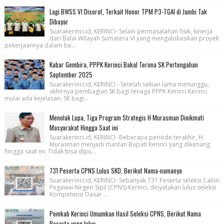
Lagi BWSS VI Disorot, Terkait Honor TPM P3-TGAI di Jambi Tak
Dibayar
Suarakerinci.id, KERINCI- Selain permasalahan fisik, kinerja
dari Balai Wilayah Sumatera VI yang mengalokasikan proyek
pekerjaannya dalam be...
Kabar Gembira, PPPK Kerinci Bakal Terima SK Pertengahan
September 2025
Suarakerinci.id, KERINCI - Setelah sekian lama menunggu,
akhirnya pembagian SK bagi tenaga PPPK Kerinci Kerinci
mulai ada kejelasan. SK bagi...
Menolak Lupa, Tiga Program Strategis H Murasman Dinikmati
Masyarakat Hingga Saat ini
Suarakerinci.id, KERINCI- Beberapa periode terakhir, H
Murasman menjadi mantan Bupati Kerinci yang dikenang
hingga saat ini. Tidak bisa dipu...
731 Peserta CPNS Lulus SKD, Berikut Nama-namanya
Suarakerinci.id, KERINCI- Sebanyak 731 Peserta seleksi Calon
Pegawai Negeri Sipil (CPNS) Kerinci, dinyatakan lulus seleksi
Kompetensi Dasar ...
Pemkab Kerinci Umumkan Hasil Seleksi CPNS, Berikut Nama
Peserta yang lulus