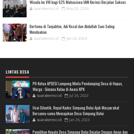
Wisuda ke VIII bagi 625 Mahasiswa IAIN Kerinci Berjalan Sukses
suarakerinci.id
May 02, 2024
Bertemu di Tanjabtim, Adi Rozal dan Abdullah Sani Saling
Mendoakan
suarakerinci.id
Jan 20, 2024
LINTAS DESA
Plt Ketua APDESI Lampung Minta Pendamping Desa di Hapus,
Warga : Gimana Kalau di Awasi KPK
suarakerinci.id
Jul 26, 2023
Usai Dilantik, Repal Kades Simpang Belui Ajak Masyarakat
Bersama-sama Memajukan Desa Simpang Belui
suarakerinci.id
Jan 26, 2023
Pemilihan Kepala Desa Simpang Belui Bejalan Dengan Aman dan