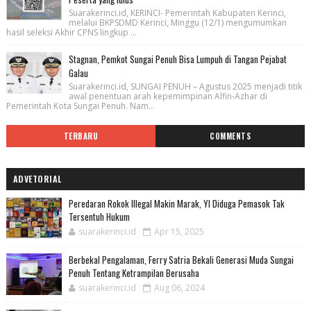
Suarakerinci.id, KERINCI- Pemerintah Kabupaten Kerinci,
melalui BKPSDMD Kerinci, Minggu (12/1) mengumumkan
hasil seleksi Akhir CPNS lingkup ...
Stagnan, Pemkot Sungai Penuh Bisa Lumpuh di Tangan Pejabat
Galau
Suarakerinci.id, SUNGAI PENUH – Agustus 2025 menjadi titik
awal penentuan arah kepemimpinan Alfin-Azhar di
Pemerintah Kota Sungai Penuh. Nam...
TERBARU
COMMENTS
ADVETORIAL
Peredaran Rokok Illegal Makin Marak, YI Diduga Pemasok Tak
Tersentuh Hukum
suarakerinci.id
Apr 15, 2025
Berbekal Pengalaman, Ferry Satria Bekali Generasi Muda Sungai
Penuh Tentang Ketrampilan Berusaha
suarakerinci.id
Aug 06, 2024