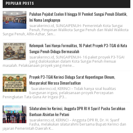
POPULAR POSTS
Puluhan Pejabat Eselon II hingga IV Pemkot Sungai Penuh Dilantik,
Ini Nama Lengkapnya
suarakerinci.id, SUNGAIPENUH- Pemerintah Kota Sungai
Penuh, Pimpinan Walikota Sungai Penuh dan Wakil Walikota
Sungai Penuh, Alfin-Azhar, Sen...
Kelompok Tani Hanya Formalitas, 16 Paket Proyek P3-TGAI di Kota
Sungai Penuh Diduga Bermasalah
suarakerinci.id, SUNGAIPENUH- 16 paket proyek P3-TGAI
yang dialokasikan dalam Kota Sungai Penuh menuai
masalah. Pelaksanaan proyek yang mene...
Proyek P3-TGAI Kerinci Diduga Sarat Kepentingan Oknum,
Masyarakat Merasa Dimanfaatkan
Suarakerinci.id, KERINCI – Tidak hanya soal kualitas
bangunan irigasi, pelaksanaan proyek Percepatan
Peningkatan Tata Guna Air Irigasi (P3...
Silaturahmi ke Kerinci, Anggota DPR RI H Syarif Pasha Serahkan
Bantuan Alsintan ke Petani
suarakerinci.id, KERINCI – Anggota DPR RI, Dr. H. Syarif
Fasha, melakukan silaturahmi bersama Bupati Kerinci dan
jajaran Pemerintah Daerah K...