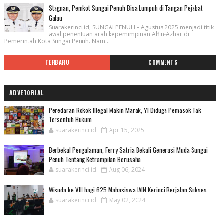
Stagnan, Pemkot Sungai Penuh Bisa Lumpuh di Tangan Pejabat
Galau
Suarakerinci.id, SUNGAI PENUH – Agustus 2025 menjadi titik
awal penentuan arah kepemimpinan Alfin-Azhar di
Pemerintah Kota Sungai Penuh. Nam...
TERBARU
COMMENTS
ADVETORIAL
Peredaran Rokok Illegal Makin Marak, YI Diduga Pemasok Tak
Tersentuh Hukum
suarakerinci.id
Apr 15, 2025
Berbekal Pengalaman, Ferry Satria Bekali Generasi Muda Sungai
Penuh Tentang Ketrampilan Berusaha
suarakerinci.id
Aug 06, 2024
Wisuda ke VIII bagi 625 Mahasiswa IAIN Kerinci Berjalan Sukses
suarakerinci.id
May 02, 2024