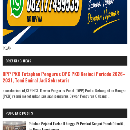
IKLAN
BREAKING NEWS
DPP PKB Tetapkan Pengurus DPC PKB Kerinci Periode 2026–
2031, Tomi Emiral Jadi Sekretaris
suarakerinci.id,KERINCI- Dewan Pengurus Pusat (DPP) Partai Kebangkitan Bangsa
(PKB) resmi menetapkan susunan pengurus Dewan Pengurus Cabang ...
POPULAR POSTS
Puluhan Pejabat Eselon II hingga IV Pemkot Sungai Penuh Dilantik,
Ini Nama Lengkapnya