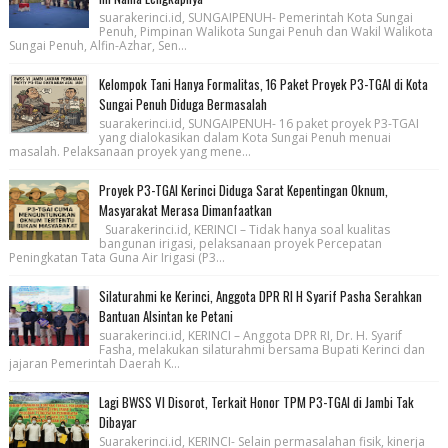
suarakerinci.id, SUNGAIPENUH- Pemerintah Kota Sungai
Penuh, Pimpinan Walikota Sungai Penuh dan Wakil Walikota
Sungai Penuh, Alfin-Azhar, Sen...
Kelompok Tani Hanya Formalitas, 16 Paket Proyek P3-TGAI di Kota
Sungai Penuh Diduga Bermasalah
suarakerinci.id, SUNGAIPENUH- 16 paket proyek P3-TGAI
yang dialokasikan dalam Kota Sungai Penuh menuai
masalah. Pelaksanaan proyek yang mene...
Proyek P3-TGAI Kerinci Diduga Sarat Kepentingan Oknum,
Masyarakat Merasa Dimanfaatkan
Suarakerinci.id, KERINCI – Tidak hanya soal kualitas
bangunan irigasi, pelaksanaan proyek Percepatan
Peningkatan Tata Guna Air Irigasi (P3...
Silaturahmi ke Kerinci, Anggota DPR RI H Syarif Pasha Serahkan
Bantuan Alsintan ke Petani
suarakerinci.id, KERINCI – Anggota DPR RI, Dr. H. Syarif
Fasha, melakukan silaturahmi bersama Bupati Kerinci dan
jajaran Pemerintah Daerah K...
Lagi BWSS VI Disorot, Terkait Honor TPM P3-TGAI di Jambi Tak
Dibayar
Suarakerinci.id, KERINCI- Selain permasalahan fisik, kinerja