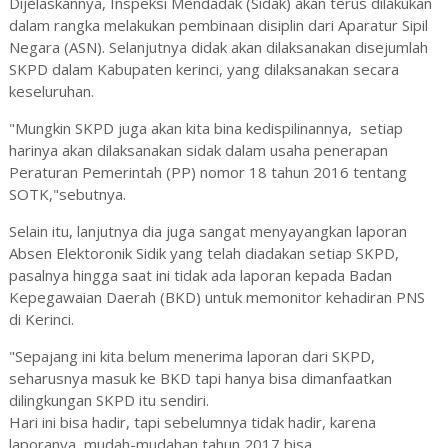
Dijelaskannya, Inspeksi Mendadak (Sidak) akan terus dilakukan
dalam rangka melakukan pembinaan disiplin dari Aparatur Sipil
Negara (ASN). Selanjutnya didak akan dilaksanakan disejumlah
SKPD dalam Kabupaten kerinci, yang dilaksanakan secara
keseluruhan.
"Mungkin SKPD juga akan kita bina kedispilinannya, setiap
harinya akan dilaksanakan sidak dalam usaha penerapan
Peraturan Pemerintah (PP) nomor 18 tahun 2016 tentang
SOTK,"sebutnya.
Selain itu, lanjutnya dia juga sangat menyayangkan laporan
Absen Elektoronik Sidik yang telah diadakan setiap SKPD,
pasalnya hingga saat ini tidak ada laporan kepada Badan
Kepegawaian Daerah (BKD) untuk memonitor kehadiran PNS
di Kerinci.
"Sepajang ini kita belum menerima laporan dari SKPD,
seharusnya masuk ke BKD tapi hanya bisa dimanfaatkan
dilingkungan SKPD itu sendiri.
Hari ini bisa hadir, tapi sebelumnya tidak hadir, karena
laporanya, mudah-mudahan tahun 2017 bisa