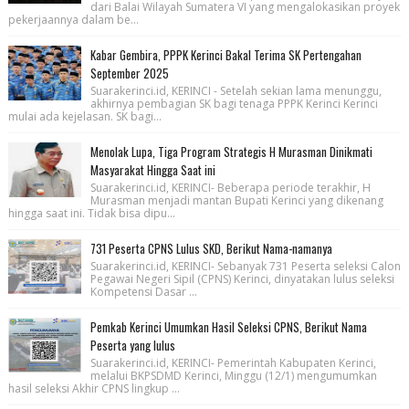
dari Balai Wilayah Sumatera VI yang mengalokasikan proyek
pekerjaannya dalam be...
Kabar Gembira, PPPK Kerinci Bakal Terima SK Pertengahan
September 2025
Suarakerinci.id, KERINCI - Setelah sekian lama menunggu,
akhirnya pembagian SK bagi tenaga PPPK Kerinci Kerinci
mulai ada kejelasan. SK bagi...
Menolak Lupa, Tiga Program Strategis H Murasman Dinikmati
Masyarakat Hingga Saat ini
Suarakerinci.id, KERINCI- Beberapa periode terakhir, H
Murasman menjadi mantan Bupati Kerinci yang dikenang
hingga saat ini. Tidak bisa dipu...
731 Peserta CPNS Lulus SKD, Berikut Nama-namanya
Suarakerinci.id, KERINCI- Sebanyak 731 Peserta seleksi Calon
Pegawai Negeri Sipil (CPNS) Kerinci, dinyatakan lulus seleksi
Kompetensi Dasar ...
Pemkab Kerinci Umumkan Hasil Seleksi CPNS, Berikut Nama
Peserta yang lulus
Suarakerinci.id, KERINCI- Pemerintah Kabupaten Kerinci,
melalui BKPSDMD Kerinci, Minggu (12/1) mengumumkan
hasil seleksi Akhir CPNS lingkup ...