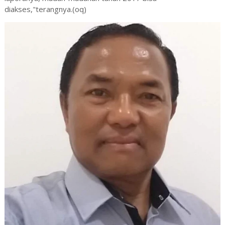
diakses,"terangnya.(oq)