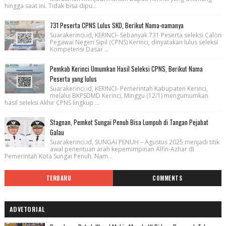
hingga saat ini. Tidak bisa dipu...
731 Peserta CPNS Lulus SKD, Berikut Nama-namanya
Suarakerinci.id, KERINCI- Sebanyak 731 Peserta seleksi Calon
Pegawai Negeri Sipil (CPNS) Kerinci, dinyatakan lulus seleksi
Kompetensi Dasar ...
Pemkab Kerinci Umumkan Hasil Seleksi CPNS, Berikut Nama
Peserta yang lulus
Suarakerinci.id, KERINCI- Pemerintah Kabupaten Kerinci,
melalui BKPSDMD Kerinci, Minggu (12/1) mengumumkan
hasil seleksi Akhir CPNS lingkup ...
Stagnan, Pemkot Sungai Penuh Bisa Lumpuh di Tangan Pejabat
Galau
Suarakerinci.id, SUNGAI PENUH – Agustus 2025 menjadi titik
awal penentuan arah kepemimpinan Alfin-Azhar di
Pemerintah Kota Sungai Penuh. Nam...
TERBARU
COMMENTS
ADVETORIAL