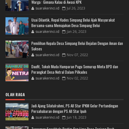
Warga : Gimana Kalau di Awasi KPK
suarakerinci.id
Jul 26, 2023
Usai Dilantik, Repal Kades Simpang Belui Ajak Masyarakat
Bersama-sama Memajukan Desa Simpang Belui
suarakerinci.id
Jan 26, 2023
Pemilihan Kepala Desa Simpang Belui Bejalan Dengan Aman dan
Sukses
suarakerinci.id
Nov 07, 2022
Daufit, Tokoh Muda Hamparan Pugu Semurup Minta BPD dan
Perangkat Desa Netral Dalam Pilkades
suarakerinci.id
Nov 02, 2022
OLAH RAGA
Jadi Ajang Silatulrahmi, PS All Star IPKM Gelar Pertandingan
Persahabaran dengan PS All Star Ipuh
suarakerinci.id
Jun 18, 2023