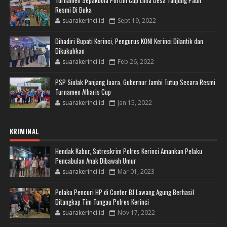
Turnamen Sepakbola Portim Cup Lima Desa Tanjung Pauh
Resmi Di Buka
suarakerinci.id
Sept 19, 2022
Dihadiri Bupati Kerinci, Pengurus KONI Kerinci Dilantik dan
Dikukuhkan
suarakerinci.id
Feb 26, 2022
PSP Siulak Panjang Juara, Gubernur Jambi Tutup Secara Resmi
Turnamen Alharis Cup
suarakerinci.id
Jan 15, 2022
KRIMINAL
Hendak Kabur, Satreskrim Polres Kerinci Amankan Pelaku
Pencabulan Anak Dibawah Umur
suarakerinci.id
Mar 01, 2023
Pelaku Pencuri HP di Conter BJ Lawang Agung Berhasil
Ditangkap Tim Tungau Polres Kerinci
suarakerinci.id
Nov 17, 2022