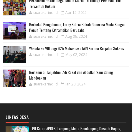
Peredaran Rokok Illegal Makin Marak, YI Diduga Pemasok Tak
Tersentuh Hukum
suarakerinci.id
Apr 15, 2025
Berbekal Pengalaman, Ferry Satria Bekali Generasi Muda Sungai
Penuh Tentang Ketrampilan Berusaha
suarakerinci.id
Aug 06, 2024
Wisuda ke VIII bagi 625 Mahasiswa IAIN Kerinci Berjalan Sukses
suarakerinci.id
May 02, 2024
Bertemu di Tanjabtim, Adi Rozal dan Abdullah Sani Saling
Mendoakan
suarakerinci.id
Jan 20, 2024
LINTAS DESA
Plt Ketua APDESI Lampung Minta Pendamping Desa di Hapus,