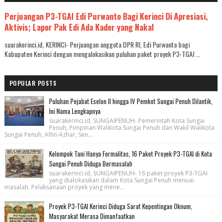
Perjuangan P3-TGAI Edi Purwanto Bagi Kerinci Di Apresiasi,
Aktivis; Lapor Pak Edi Ada Kader yang Nakal
suarakerinci.id, KERINCI- Perjuangan anggota DPR RI, Edi Purwanto bagi
Kabupaten Kerinci dengan mengalokasikan puluhan paket proyek P3-TGAI ...
POPULAR POSTS
Puluhan Pejabat Eselon II hingga IV Pemkot Sungai Penuh Dilantik,
Ini Nama Lengkapnya
suarakerinci.id, SUNGAIPENUH- Pemerintah Kota Sungai
Penuh, Pimpinan Walikota Sungai Penuh dan Wakil Walikota
Sungai Penuh, Alfin-Azhar, Sen...
Kelompok Tani Hanya Formalitas, 16 Paket Proyek P3-TGAI di Kota
Sungai Penuh Diduga Bermasalah
suarakerinci.id, SUNGAIPENUH- 16 paket proyek P3-TGAI
yang dialokasikan dalam Kota Sungai Penuh menuai
masalah. Pelaksanaan proyek yang mene...
Proyek P3-TGAI Kerinci Diduga Sarat Kepentingan Oknum,
Masyarakat Merasa Dimanfaatkan