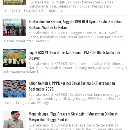
Suarakerinci.id, KERINCI – Tidak hanya soal kualitas
bangunan irigasi, pelaksanaan proyek Percepatan
Peningkatan Tata Guna Air Irigasi (P3...
Silaturahmi ke Kerinci, Anggota DPR RI H Syarif Pasha Serahkan
Bantuan Alsintan ke Petani
suarakerinci.id, KERINCI – Anggota DPR RI, Dr. H. Syarif
Fasha, melakukan silaturahmi bersama Bupati Kerinci dan
jajaran Pemerintah Daerah K...
Lagi BWSS VI Disorot, Terkait Honor TPM P3-TGAI di Jambi Tak
Dibayar
Suarakerinci.id, KERINCI- Selain permasalahan fisik, kinerja
dari Balai Wilayah Sumatera VI yang mengalokasikan proyek
pekerjaannya dalam be...
Kabar Gembira, PPPK Kerinci Bakal Terima SK Pertengahan
September 2025
Suarakerinci.id, KERINCI - Setelah sekian lama menunggu,
akhirnya pembagian SK bagi tenaga PPPK Kerinci Kerinci
mulai ada kejelasan. SK bagi...
Menolak Lupa, Tiga Program Strategis H Murasman Dinikmati
Masyarakat Hingga Saat ini
Suarakerinci.id, KERINCI- Beberapa periode terakhir, H
Murasman menjadi mantan Bupati Kerinci yang dikenang