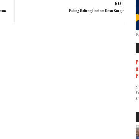
NEXT
tama
Puting Beliung Hantam Desa Sangir
I
P
A
P
su
Pe
Ed