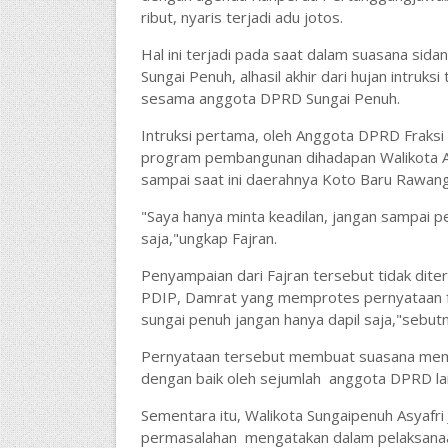
ribut, nyaris terjadi adu jotos.
Hal ini terjadi pada saat dalam suasana sida
Sungai Penuh, alhasil akhir dari hujan intruk
sesama anggota DPRD Sungai Penuh.
Intruksi pertama, oleh Anggota DPRD Fraks
program pembangunan dihadapan Walikota AJB
sampai saat ini daerahnya Koto Baru Rawan
"Saya hanya minta keadilan, jangan sampa
saja,"ungkap Fajran.
Penyampaian dari Fajran tersebut tidak dit
PDIP, Damrat yang memprotes pernyataan faj
sungai penuh jangan hanya dapil saja,"sebutn
Pernyataan tersebut membuat suasana meman
dengan baik oleh sejumlah anggota DPRD lai
Sementara itu, Walikota Sungaipenuh Asyafri 
permasalahan mengatakan dalam pelaksanaa