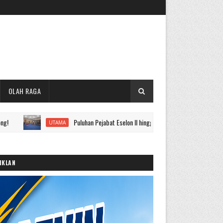
OLAH RAGA
Puluhan Pejabat Eselon II hingga IV Pemkot Sungai Penuh Dilantik, Ini 
UTAMA
IKLAN