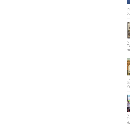
P
Su
s
T
m
Su
b
Pe
su
F
d