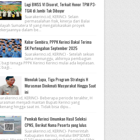
Lagi BWSS VI Disorot, Terkait Honor TPM P3-
TGAI di Jambi Tak Dibayar
Suarakerinci.id, KERINCI- Selain
permasalahan fisik, kinerja dari Balai
ilayah Sumatera VI yang mengalokasikan proyek
ekerjaannya dalam be...
Kabar Gembira, PPPK Kerinci Bakal Terima
SK Pertengahan September 2025
Suarakerinci.id, KERINCI - Setelah sekian
lama menunggu, akhirnya pembagian
 bagi tenaga PPPK Kerinci Kerinci mulai ada kejelasan.
 bagi...
Menolak Lupa, Tiga Program Strategis H
Murasman Dinikmati Masyarakat Hingga Saat
ini
arakerinci.id, KERINCI- Beberapa periode terakhir, H
urasman menjadi mantan Bupati Kerinci yang
kenang hingga saat ini. Tidak bisa dipu...
Pemkab Kerinci Umumkan Hasil Seleksi
CPNS, Berikut Nama Peserta yang lulus
Suarakerinci.id, KERINCI- Pemerintah
Kabupaten Kerinci, melalui BKPSDMD
erinci, Minggu (12/1) mengumumkan hasil seleksi Akhir