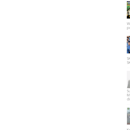
W
p
SK
SK
Su
M
di
K