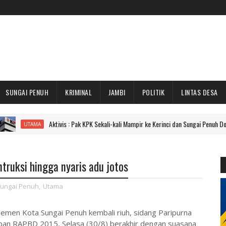
SUNGAI PENUH
KRIMINAL
JAMBI
POLITIK
LINTAS DESA
Aktivis : Pak KPK Sekali-kali Mampir ke Kerinci dan Sungai Penuh Dong!
A
truksi hingga nyaris adu jotos
ungai Penuh
,
Utama
men Kota Sungai Penuh kembali riuh, sidang Paripurna
n RAPBD 2015, Selasa (30/8) berakhir dengan suasana