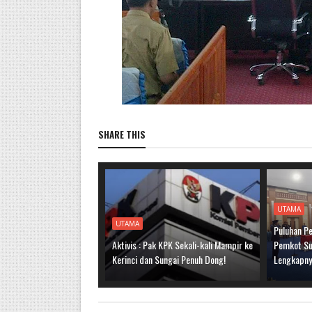
SHARE THIS
UTAMA
UTAMA
Puluhan Pe
Aktivis : Pak KPK Sekali-kali Mampir ke
Pemkot Sun
Kerinci dan Sungai Penuh Dong!
Lengkapn