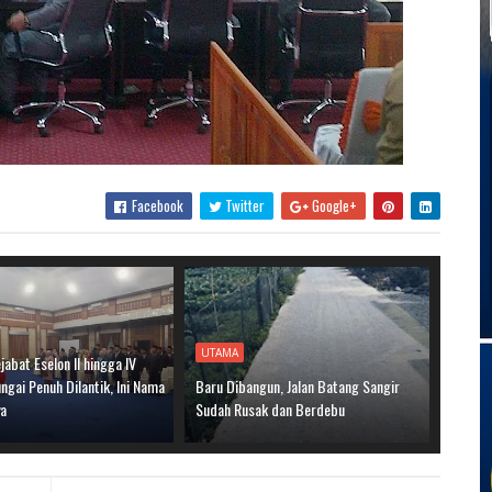
Facebook
Twitter
Google+
UTAMA
jabat Eselon II hingga IV
gai Penuh Dilantik, Ini Nama
Baru Dibangun, Jalan Batang Sangir
ya
Sudah Rusak dan Berdebu