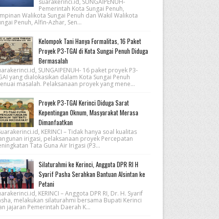
suarakerinci.id, SUNGAIPENUH-
Pemerintah Kota Sungai Penuh,
impinan Walikota Sungai Penuh dan Wakil Walikota
ngai Penuh, Alfin-Azhar, Sen...
Kelompok Tani Hanya Formalitas, 16 Paket
Proyek P3-TGAI di Kota Sungai Penuh Diduga
Bermasalah
uarakerinci.id, SUNGAIPENUH- 16 paket proyek P3-
GAI yang dialokasikan dalam Kota Sungai Penuh
enuai masalah. Pelaksanaan proyek yang mene...
Proyek P3-TGAI Kerinci Diduga Sarat
Kepentingan Oknum, Masyarakat Merasa
Dimanfaatkan
arakerinci.id, KERINCI – Tidak hanya soal kualitas
angunan irigasi, pelaksanaan proyek Percepatan
ningkatan Tata Guna Air Irigasi (P3...
Silaturahmi ke Kerinci, Anggota DPR RI H
Syarif Pasha Serahkan Bantuan Alsintan ke
Petani
arakerinci.id, KERINCI – Anggota DPR RI, Dr. H. Syarif
asha, melakukan silaturahmi bersama Bupati Kerinci
an jajaran Pemerintah Daerah K...