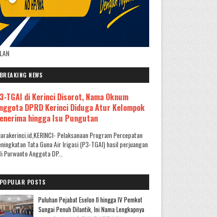
KLAN
BREAKING NEWS
3-TGAI di Kerinci Disorot, Nama Oknum
nggota DPRD Kerinci Diduga Atur Kelompok
enerima hingga Isu Pungutan
arakerinci.id,KERINCI- Pelaksanaan Program Percepatan
ningkatan Tata Guna Air Irigasi (P3-TGAI) hasil perjuangan
i Purwanto Anggota DP...
POPULAR POSTS
Puluhan Pejabat Eselon II hingga IV Pemkot
Sungai Penuh Dilantik, Ini Nama Lengkapnya