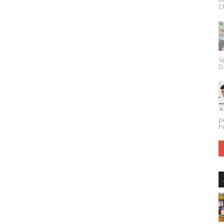
CP
Si
Da
p
P