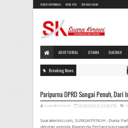
CYBER INFORMASI
KODE ETIK
TENTANG KAMI
ADVETORIAL
UTAMA
DAERAH
Breaking News
UTAM
Paripurna DPRD Sungai Penuh, Dari In
suarakerinci.id
8/30/2016 01:31:00 PM
S
Suarakerinci.com, SUNGAIPENUH -Dunia Parle
dengan agenda Ranperda Pertanggungjawaba