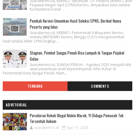
Suarakerinci.id, KERINCI- Sebanyak 731 Peserta seleksi Calon
Pegawai Negeri Sipil (CPNS) Kerinci, dinyatakan lulus seleksi
Kompetensi Dasar ...
Pemkab Kerinci Umumkan Hasil Seleksi CPNS, Berikut Nama
Peserta yang lulus
Suarakerinci.id, KERINCI- Pemerintah Kabupaten Kerinci,
melalui BKPSDMD Kerinci, Minggu (12/1) mengumumkan
hasil seleksi Akhir CPNS lingkup ...
Stagnan, Pemkot Sungai Penuh Bisa Lumpuh di Tangan Pejabat
Galau
Suarakerinci.id, SUNGAI PENUH – Agustus 2025 menjadi titik
awal penentuan arah kepemimpinan Alfin-Azhar di
Pemerintah Kota Sungai Penuh. Nam...
TERBARU
COMMENTS
ADVETORIAL
Peredaran Rokok Illegal Makin Marak, YI Diduga Pemasok Tak
Tersentuh Hukum
suarakerinci.id
Apr 15, 2025