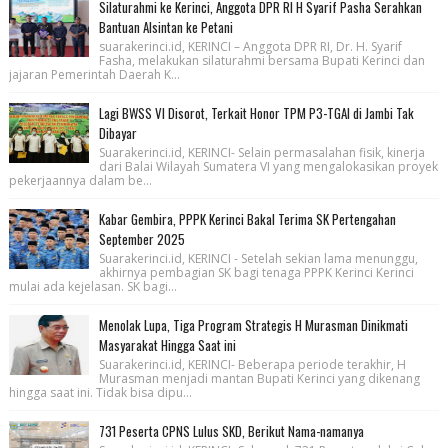
Silaturahmi ke Kerinci, Anggota DPR RI H Syarif Pasha Serahkan
Bantuan Alsintan ke Petani
suarakerinci.id, KERINCI – Anggota DPR RI, Dr. H. Syarif
Fasha, melakukan silaturahmi bersama Bupati Kerinci dan
jajaran Pemerintah Daerah K...
Lagi BWSS VI Disorot, Terkait Honor TPM P3-TGAI di Jambi Tak
Dibayar
Suarakerinci.id, KERINCI- Selain permasalahan fisik, kinerja
dari Balai Wilayah Sumatera VI yang mengalokasikan proyek
pekerjaannya dalam be...
Kabar Gembira, PPPK Kerinci Bakal Terima SK Pertengahan
September 2025
Suarakerinci.id, KERINCI - Setelah sekian lama menunggu,
akhirnya pembagian SK bagi tenaga PPPK Kerinci Kerinci
mulai ada kejelasan. SK bagi...
Menolak Lupa, Tiga Program Strategis H Murasman Dinikmati
Masyarakat Hingga Saat ini
Suarakerinci.id, KERINCI- Beberapa periode terakhir, H
Murasman menjadi mantan Bupati Kerinci yang dikenang
hingga saat ini. Tidak bisa dipu...
731 Peserta CPNS Lulus SKD, Berikut Nama-namanya