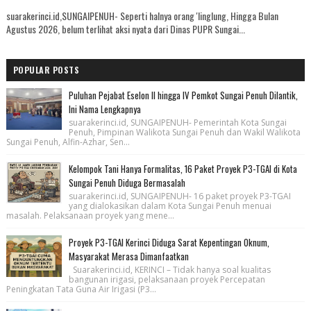
suarakerinci.id,SUNGAIPENUH- Seperti halnya orang 'linglung, Hingga Bulan
Agustus 2026, belum terlihat aksi nyata dari Dinas PUPR Sungai...
POPULAR POSTS
Puluhan Pejabat Eselon II hingga IV Pemkot Sungai Penuh Dilantik,
Ini Nama Lengkapnya
suarakerinci.id, SUNGAIPENUH- Pemerintah Kota Sungai
Penuh, Pimpinan Walikota Sungai Penuh dan Wakil Walikota
Sungai Penuh, Alfin-Azhar, Sen...
Kelompok Tani Hanya Formalitas, 16 Paket Proyek P3-TGAI di Kota
Sungai Penuh Diduga Bermasalah
suarakerinci.id, SUNGAIPENUH- 16 paket proyek P3-TGAI
yang dialokasikan dalam Kota Sungai Penuh menuai
masalah. Pelaksanaan proyek yang mene...
Proyek P3-TGAI Kerinci Diduga Sarat Kepentingan Oknum,
Masyarakat Merasa Dimanfaatkan
Suarakerinci.id, KERINCI – Tidak hanya soal kualitas
bangunan irigasi, pelaksanaan proyek Percepatan
Peningkatan Tata Guna Air Irigasi (P3...