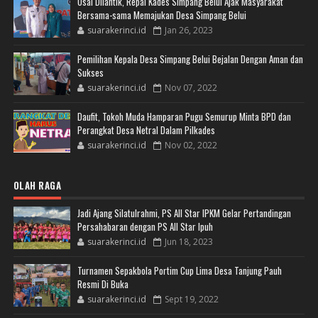
Usai Dilantik, Repal Kades Simpang Belui Ajak Masyarakat
Bersama-sama Memajukan Desa Simpang Belui
suarakerinci.id
Jan 26, 2023
Pemilihan Kepala Desa Simpang Belui Bejalan Dengan Aman dan
Sukses
suarakerinci.id
Nov 07, 2022
Daufit, Tokoh Muda Hamparan Pugu Semurup Minta BPD dan
Perangkat Desa Netral Dalam Pilkades
suarakerinci.id
Nov 02, 2022
OLAH RAGA
Jadi Ajang Silatulrahmi, PS All Star IPKM Gelar Pertandingan
Persahabaran dengan PS All Star Ipuh
suarakerinci.id
Jun 18, 2023
Turnamen Sepakbola Portim Cup Lima Desa Tanjung Pauh
Resmi Di Buka
suarakerinci.id
Sept 19, 2022