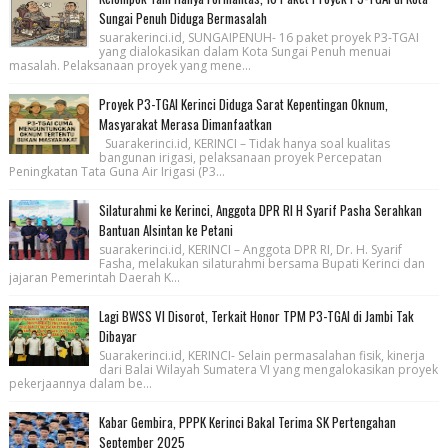
Sungai Penuh Diduga Bermasalah
suarakerinci.id, SUNGAIPENUH- 16 paket proyek P3-TGAI
yang dialokasikan dalam Kota Sungai Penuh menuai
masalah. Pelaksanaan proyek yang mene...
Proyek P3-TGAI Kerinci Diduga Sarat Kepentingan Oknum,
Masyarakat Merasa Dimanfaatkan
Suarakerinci.id, KERINCI – Tidak hanya soal kualitas
bangunan irigasi, pelaksanaan proyek Percepatan
Peningkatan Tata Guna Air Irigasi (P3...
Silaturahmi ke Kerinci, Anggota DPR RI H Syarif Pasha Serahkan
Bantuan Alsintan ke Petani
suarakerinci.id, KERINCI – Anggota DPR RI, Dr. H. Syarif
Fasha, melakukan silaturahmi bersama Bupati Kerinci dan
jajaran Pemerintah Daerah K...
Lagi BWSS VI Disorot, Terkait Honor TPM P3-TGAI di Jambi Tak
Dibayar
Suarakerinci.id, KERINCI- Selain permasalahan fisik, kinerja
dari Balai Wilayah Sumatera VI yang mengalokasikan proyek
pekerjaannya dalam be...
Kabar Gembira, PPPK Kerinci Bakal Terima SK Pertengahan
September 2025