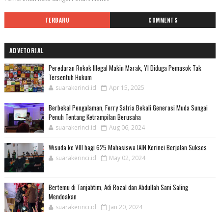
TERBARU
COMMENTS
ADVETORIAL
Peredaran Rokok Illegal Makin Marak, YI Diduga Pemasok Tak
Tersentuh Hukum
suarakerinci.id
Apr 15, 2025
Berbekal Pengalaman, Ferry Satria Bekali Generasi Muda Sungai
Penuh Tentang Ketrampilan Berusaha
suarakerinci.id
Aug 06, 2024
Wisuda ke VIII bagi 625 Mahasiswa IAIN Kerinci Berjalan Sukses
suarakerinci.id
May 02, 2024
Bertemu di Tanjabtim, Adi Rozal dan Abdullah Sani Saling
Mendoakan
suarakerinci.id
Jan 20, 2024