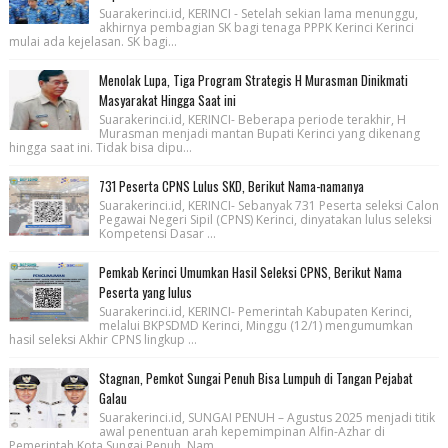
Suarakerinci.id, KERINCI - Setelah sekian lama menunggu,
akhirnya pembagian SK bagi tenaga PPPK Kerinci Kerinci
mulai ada kejelasan. SK bagi...
Menolak Lupa, Tiga Program Strategis H Murasman Dinikmati
Masyarakat Hingga Saat ini
Suarakerinci.id, KERINCI- Beberapa periode terakhir, H
Murasman menjadi mantan Bupati Kerinci yang dikenang
hingga saat ini. Tidak bisa dipu...
731 Peserta CPNS Lulus SKD, Berikut Nama-namanya
Suarakerinci.id, KERINCI- Sebanyak 731 Peserta seleksi Calon
Pegawai Negeri Sipil (CPNS) Kerinci, dinyatakan lulus seleksi
Kompetensi Dasar ...
Pemkab Kerinci Umumkan Hasil Seleksi CPNS, Berikut Nama
Peserta yang lulus
Suarakerinci.id, KERINCI- Pemerintah Kabupaten Kerinci,
melalui BKPSDMD Kerinci, Minggu (12/1) mengumumkan
hasil seleksi Akhir CPNS lingkup ...
Stagnan, Pemkot Sungai Penuh Bisa Lumpuh di Tangan Pejabat
Galau
Suarakerinci.id, SUNGAI PENUH – Agustus 2025 menjadi titik
awal penentuan arah kepemimpinan Alfin-Azhar di
Pemerintah Kota Sungai Penuh. Nam...