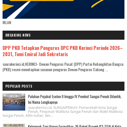
IKLAN
BREAKING NEWS
DPP PKB Tetapkan Pengurus DPC PKB Kerinci Periode 2026–
2031, Tomi Emiral Jadi Sekretaris
suarakerinci.id,KERINCI- Dewan Pengurus Pusat (DPP) Partai Kebangkitan Bangsa
(PKB) resmi menetapkan susunan pengurus Dewan Pengurus Cabang ...
POPULAR POSTS
Puluhan Pejabat Eselon II hingga IV Pemkot Sungai Penuh Dilantik,
Ini Nama Lengkapnya
suarakerinci.id, SUNGAIPENUH- Pemerintah Kota Sungai
Penuh, Pimpinan Walikota Sungai Penuh dan Wakil Walikota
Sungai Penuh, Alfin-Azhar, Sen...
Kelompok Tani Hanya Formalitas, 16 Paket Proyek P3-TGAI di Kota