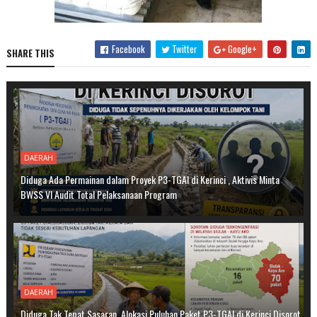
Facebook
Twitter
Google+
SHARE THIS
DAERAH
Diduga Ada Permainan dalam Proyek P3-TGAI di Kerinci , Aktivis Minta
BWSS VI Audit Total Pelaksanaan Program
DAERAH
Diduga Tak Tepat Sasaran, Alokasi Puluhan Paket P3-TGAI di Kerinci Disorot,