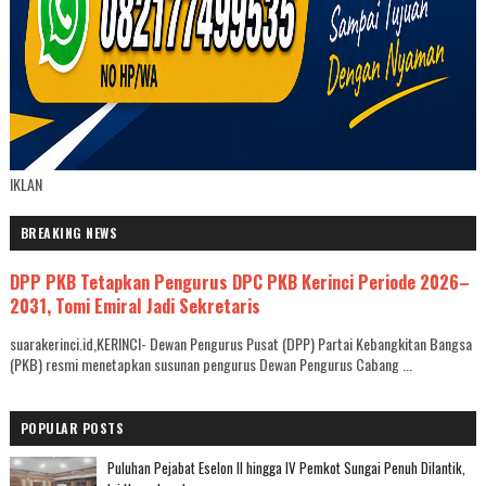
IKLAN
BREAKING NEWS
DPP PKB Tetapkan Pengurus DPC PKB Kerinci Periode 2026–
2031, Tomi Emiral Jadi Sekretaris
suarakerinci.id,KERINCI- Dewan Pengurus Pusat (DPP) Partai Kebangkitan Bangsa
(PKB) resmi menetapkan susunan pengurus Dewan Pengurus Cabang ...
POPULAR POSTS
Puluhan Pejabat Eselon II hingga IV Pemkot Sungai Penuh Dilantik,