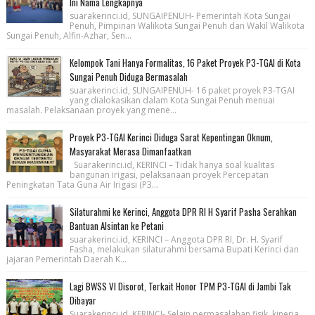
Ini Nama Lengkapnya
suarakerinci.id, SUNGAIPENUH- Pemerintah Kota Sungai
Penuh, Pimpinan Walikota Sungai Penuh dan Wakil Walikota
Sungai Penuh, Alfin-Azhar, Sen...
Kelompok Tani Hanya Formalitas, 16 Paket Proyek P3-TGAI di Kota
Sungai Penuh Diduga Bermasalah
suarakerinci.id, SUNGAIPENUH- 16 paket proyek P3-TGAI
yang dialokasikan dalam Kota Sungai Penuh menuai
masalah. Pelaksanaan proyek yang mene...
Proyek P3-TGAI Kerinci Diduga Sarat Kepentingan Oknum,
Masyarakat Merasa Dimanfaatkan
Suarakerinci.id, KERINCI – Tidak hanya soal kualitas
bangunan irigasi, pelaksanaan proyek Percepatan
Peningkatan Tata Guna Air Irigasi (P3...
Silaturahmi ke Kerinci, Anggota DPR RI H Syarif Pasha Serahkan
Bantuan Alsintan ke Petani
suarakerinci.id, KERINCI – Anggota DPR RI, Dr. H. Syarif
Fasha, melakukan silaturahmi bersama Bupati Kerinci dan
jajaran Pemerintah Daerah K...
Lagi BWSS VI Disorot, Terkait Honor TPM P3-TGAI di Jambi Tak
Dibayar
Suarakerinci.id, KERINCI- Selain permasalahan fisik, kinerja