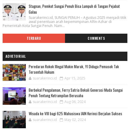
Stagnan, Pemkot Sungai Penuh Bisa Lumpuh di Tangan Pejabat
Galau
Suarakerinci.id, SUNGAI PENUH – Agustus 2025 menjadi titik
awal penentuan arah kepemimpinan Alfin-Azhar di
Pemerintah Kota Sungai Penuh. Nam...
TERBARU
COMMENTS
ADVETORIAL
Peredaran Rokok Illegal Makin Marak, YI Diduga Pemasok Tak
Tersentuh Hukum
suarakerinci.id
Apr 15, 2025
Berbekal Pengalaman, Ferry Satria Bekali Generasi Muda Sungai
Penuh Tentang Ketrampilan Berusaha
suarakerinci.id
Aug 06, 2024
Wisuda ke VIII bagi 625 Mahasiswa IAIN Kerinci Berjalan Sukses
suarakerinci.id
May 02, 2024