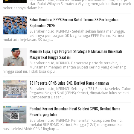
dari Balai Wilayah Sumatera VI yang mengalokasikan proyek
pekerjaannya dalam be...
Kabar Gembira, PPPK Kerinci Bakal Terima SK Pertengahan
September 2025
Suarakerinci.id, KERINCI - Setelah sekian lama menunggu,
akhirnya pembagian SK bagi tenaga PPPK Kerinci Kerinci
mulai ada kejelasan. SK bagi...
Menolak Lupa, Tiga Program Strategis H Murasman Dinikmati
Masyarakat Hingga Saat ini
Suarakerinci.id, KERINCI- Beberapa periode terakhir, H
Murasman menjadi mantan Bupati Kerinci yang dikenang
hingga saat ini. Tidak bisa dipu...
731 Peserta CPNS Lulus SKD, Berikut Nama-namanya
Suarakerinci.id, KERINCI- Sebanyak 731 Peserta seleksi Calon
Pegawai Negeri Sipil (CPNS) Kerinci, dinyatakan lulus seleksi
Kompetensi Dasar ...
Pemkab Kerinci Umumkan Hasil Seleksi CPNS, Berikut Nama
Peserta yang lulus
Suarakerinci.id, KERINCI- Pemerintah Kabupaten Kerinci,
melalui BKPSDMD Kerinci, Minggu (12/1) mengumumkan
hasil seleksi Akhir CPNS lingkup ...